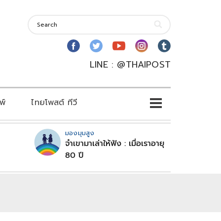
LINE : @THAIPOST
พ์
ไทยโพสต์ ทีวี
มองมุมสูง
จำเขามาเล่าให้ฟัง : เมื่อเราอายุ
80 ปี