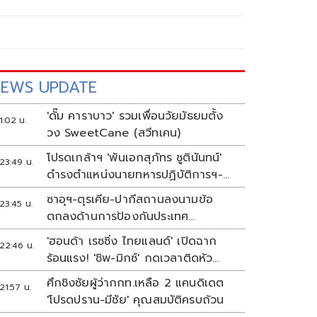
EWS UPDATE
'ดั๊ม คาราบาว' รวมเพื่อนวัยมัธยมตั้ง
1:02 น.
วง SweetCane (สวีทเคน)
โปรดเกล้าฯ 'พันเอกสุภัทร ชูตินันทน์'
23:49 น.
ดำรงตำแหน่งนายทหารปฏิบัติการฯ-
พระราชทานยศ 'พลตรี'
ซาอุฯ-ตุรเคีย-ปากีสถานลงนามข้อ
23:45 น.
ตกลงด้านการป้องกันประเทศ
ท่ามกลางสงครามในภูมิภาค
'ฮอนด้า เรซซิ่ง ไทยแลนด์' เปิดฉาก
22:46 น.
ร้อนแรง! 'ชิพ-มิกซ์' กดเวลาติดหัว
แถว ARRC สนาม 4 ที่มัลดาลิกา
ศึกชิงชัยผู้ว่ากกท.เหลือ 2 แคนดิเดต
21:57 น.
'โปรดปราน-มีชัย' คุณสมบัติครบถ้วน