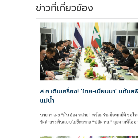
ข่าวที่เกี่ยวข้อง
ส.ค.เดินเครื่อง! ‘ไทย-เมียนมา’ แก้มลพ
แม่นํ้า
นายกฯ เผย “มิน อ่อง หล่าย” พร้อมร่วมมือทุกมิติ ขอไทย
วัดค่าสารพิษแบบไม่ยึดสากล “ปลัด ทส.” ลุยตามทีโออา
ภายใน ส.ค.นี้ “เด็กส้ม” ซัดปูพรมแดงรับเป็นจุดต่ำที่สุด
ยุทธศาสตร์การทูตไทยบนเวทีโลก