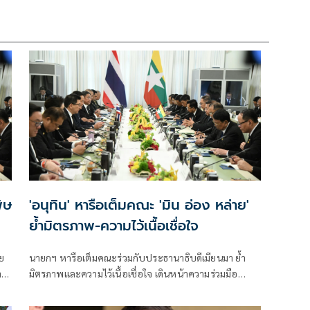
ิษ
'อนุทิน' หารือเต็มคณะ 'มิน อ่อง หล่าย'
ย้ำมิตรภาพ-ความไว้เนื้อเชื่อใจ
นายกฯ หารือเต็มคณะร่วมกับประธานาธิบดีเมียนมา ย้ำ
ร์
มิตรภาพและความไว้เนื้อเชื่อใจ เดินหน้าความร่วมมือ
ของ
พร้อมลงนาม MOU 3 ฉบับ เสริมสร้างความร่วมมือแรงงาน
-จัดการคุณภาพน้ำ -เทคโนโลยีอวกาศ