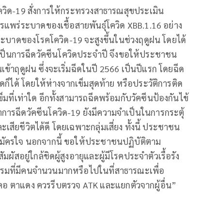
ด-19 สั่งการให้กระทรวงสาธารณสุขประเมิน
รแพร่ระบาดของเชื้อสายพันธุ์โควิด XBB.1.16 อย่าง
รระบาดของโรคโควิด-19 จะสูงขึ้นในช่วงฤดูฝน โดยได้
ป็นการฉีดวัคซีนโควิดประจำปี จึงขอให้ประชาชน
เข้าฤดูฝน ซึ่งจะเริ่มฉีดในปี 2566 เป็นปีแรก โดยฉีด
ดก็ได้ โดยให้ห่างจากเข็มสุดท้าย หรือประวัติการติด
ข็มที่เท่าใด อีกทั้งสามารถฉีดพร้อมกับวัคซีนป้องกันไข้
าการฉีดวัคซีนโควิด-19 ยังมีความจำเป็นในการกระตุ้
ะเสียชีวิตได้ดี โดยเฉพาะกลุ่มเสี่ยง ทั้งนี้ ประชาชน
มัครใจ นอกจากนี้ ขอให้ประชาชนปฏิบัติตาม
ัสอยู่ใกล้ชิดผู้สูงอายุและผู้มีโรคประจำตัวเรื้อรัง
มที่มีคนจำนวนมากหรือไปในที่สาธารณะเพื่อ
็บคอ ตาแดง ควรรีบตรวจ ATK และแยกตัวจากผู้อื่น”