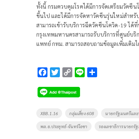
ทั้งนี้ กรมควบคุมโรคได้มีการจัดเตรียมวัคซีนโค
ขึ้นไป และได้มีการจัดหาวัคซีนรุ่นใหม่สำหรั
สามารถเข้ารับบริการฉีดวัคซีนโควิด-19 ได้
กรุงเทพมหานครสามารถรับบริการที่ศูนย์บริ
แพทย์ กทม. สามารถสอบถามข้อมูลเพิ่มเติมไ
F
T
C
Li
S
ac
wi
o
n
h
e
tt
p
e
ar
b
er
y
e
o
Li
Tags
XBB.1.16
กลุ่มเสี่ยง 608
นายกรัฐมนตรีและ
o
n
พล.อ.ประยุทธ์-จันทร์โอชา
รองเลขาธิการนายกรัฐ
k
k