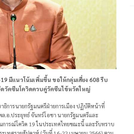
 มีแนวโน้มเพิ่มขึ้น ขอให้กลุ่มเสี่ยง 608 รีบ
ดวัคซีนโควิดควบคู่วัคซีนไข้หวัดใหญ่
าธิการนายกรัฐมนตรีฝ่ายการเมือง ปฏิบัติหน้าที่
ล.อ.ประยุทธ์ จันทร์โอชา นายกรัฐมนตรีและ
นการณ์โควิด 19 ในประเทศไทยขณะนี้ และรับทราบ
เทศรายสัปดาห์ (วันที่ 16-22 เมษายน 2566) ตาม