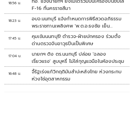
ทอ. แจงนายกฯ ยังไม่ได้ร่วมบินเครื่องบินขับไล่
18:56 น.
F-16 ที่นครราชสีมา
อบจ.นนทบุรี แจ้งกำหนดการพิธีสวดอภิธรรม
18:23 น.
พระราชทานเพลิงศพ 'พ.ต.อ.ธงชัย เย็น
ประเสริฐ'
คุมเข้มนนทบุรี! ตำรวจ-ฝ่ายปกครอง ร่วมตั้ง
17:45 น.
ด่านตรวจจับอาวุธปืนเป็นพิเศษ
นายกฯ ติง ตร.นนทบุรี ปล่อย 'ฉลอง
17:04 น.
เรี่ยวแรง' สูบบุหรี่ ไม่ใส่กุญแจมือในห้องประชุม
จี้รัฐเร่งแก้วิกฤติมันสำปะหลังไทย ห่วงกระทบ
16:48 น.
ห่วงโซ่อุตสาหกรรม