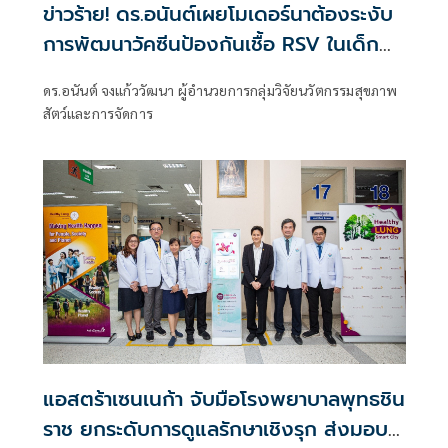
ข่าวร้าย! ดร.อนันต์เผยโมเดอร์นาต้องระงับ
การพัฒนาวัคซีนป้องกันเชื้อ RSV ในเด็ก
เล็ก
ดร.อนันต์ จงแก้ววัฒนา ผู้อำนวยการกลุ่มวิจัยนวัตกรรมสุขภาพ
สัตว์และการจัดการ
แอสตร้าเซนเนก้า จับมือโรงพยาบาลพุทธชิน
ราช ยกระดับการดูแลรักษาเชิงรุก ส่งมอบ