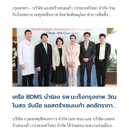
นวัตกรรม Asthma Smart Kiosk
กรุงเทพฯ – บริษัท แอสตร้าเซนเนก้า (ประเทศไทย) จำกัด ร่วม
กับโรงพยาบาลพุทธชินราช จังหวัดพิษณุโลก ทำการติดตั้ง
Asthma Smart Kiosk เดินหน้าตามแผนยุทธศาสตร์ผลักดัน
จังหวัดพิษณุโลกให้เป็นเมืองต้นแบบแห่งการดูแลผู้ป่วยโรคปอด
เครือ BDMS นำร่อง รพ.มะเร็งกรุงเทพ วัฒ
โนสถ จับมือ แอสตร้าเซนเนก้า ลดอัตราการ
เสียชีวิตจากโรคมะเร็งปอด
บริษัท กรุงเทพดุสิตเวชการ จำกัด (มหาชน) และ บริษัท แอสต
ร้าเซนเนก้า (ประเทศไทย) จำกัด ได้ร่วมลงนามความร่วมมือภาย