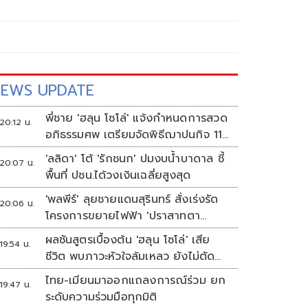
EWS UPDATE
พี่ชาย 'ฮลุน โซโล่' แจ้งกำหนดการสวด
20:12 น.
อภิธรรมศพ เตรียมจัดพิธีฌาปนกิจ 11
ส.ค.
'ลลิดา' โต้ 'รักชนก' ปมงบน้ำบาดาล ชี้
20:07 น.
พื้นที่ ปชน.ได้วงเงินเฉลี่ยสูงสุด
'พลพีร์' ลุยชายแดนสุรินทร์ สั่งเร่งรัด
20:06 น.
โครงการขยายไฟฟ้า 'ปราสาทตา
ควาย-เนิน 350'
ผลชันสูตรเบื้องต้น 'ฮลุน โซโล่' เสีย
19:54 น.
ชีวิต พบภาวะหัวใจล้มเหลว ยังไม่ตัด
ประเด็นสารพิษ รอจอร์เจียส่งผลตรวจ
ไทย-เมียนมาออกแถลงการณ์ร่วม ยก
19:47 น.
ครั้งแรก
ระดับความร่วมมือทุกมิติ