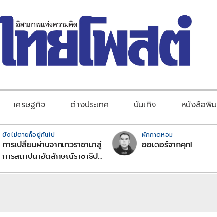
เศรษฐกิจ
ต่างประเทศ
บันเทิง
หนังสือพิม
ยังไม่ตายก็อยู่กันไป
ผักกาดหอม
การเปลี่ยนผ่านจากเทวราชามาสู่
ออเดอร์จากคุก!
การสถาปนาอัตลักษณ์ราชาธิป
ไตยแบบพุทธศาสนาในพระไตร
ปิฏก : สามัญผลสูตรในฐานะ
ทฤษฎีขีดจำกัดของอำนาจรัฐ
เหนือแรงงานและทรัพย์สิน