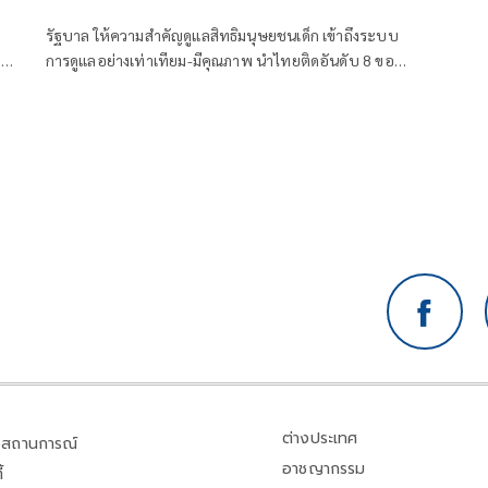
รัฐบาล ให้ความสำคัญดูแลสิทธิมนุษยชนเด็ก เข้าถึงระบบ
 มี
การดูแลอย่างเท่าเทียม-มีคุณภาพ นำไทยติดอันดับ 8 ของ
ประเทศ ที่ดูแลสิทธิมนุษยชนของเด็กได้ดีที่สุด ประจำปี 66
ต่างประเทศ
สถานการณ์
อาชญากรรม
้