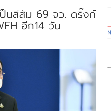
ป็นสีส้ม 69 จว. ดริ๊งก์
ม WFH อีก14 วัน
N