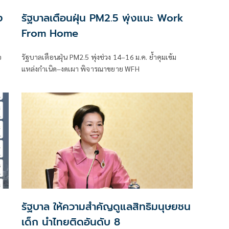
ง
รัฐบาลเตือนฝุ่น PM2.5 พุ่งแนะ Work
From Home
อ
รัฐบาลเตือนฝุ่น PM2.5 พุ่งช่วง 14–16 ม.ค. ย้ำคุมเข้ม
แหล่งกำเนิด–งดเผา พิจารณาขยาย WFH
รัฐบาล ให้ความสำคัญดูแลสิทธิมนุษยชน
เด็ก นำไทยติดอันดับ 8