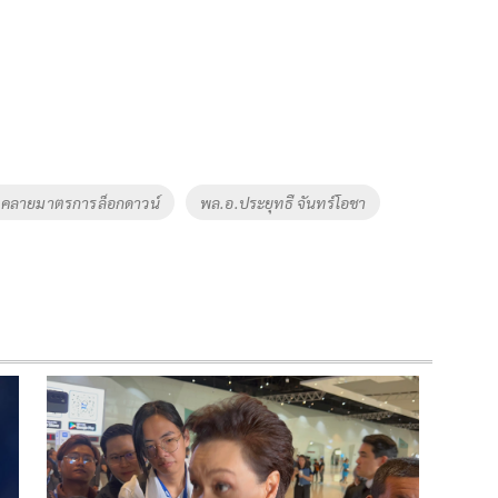
นคลายมาตรการล็อกดาวน์
พล.อ.ประยุทธื จันทร์โอชา