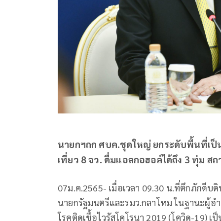
นายกฯถก ศบค.ชุดใหญ่ ยกระดับพื้นที่เป็นส
เที่ยว 8 จว. ดื่มแอลกอฮอล์ได้ถึง 3 ทุ่ม ส
07ม.ค.2565- เมื่อเวลา 09.30 น.ที่ตึกภักดีบ
นายกรัฐมนตรีและรมว.กลาโหม ในฐานะผู้อ
โรคติดเชื้อไวรัสโคโรนา 2019 (โควิด-19)