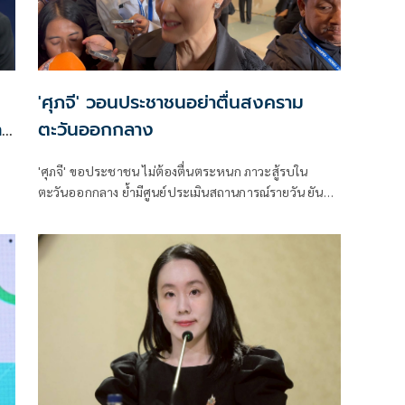
'ศุภจี' วอนประชาชนอย่าตื่นสงคราม
me
ตะวันออกกลาง
'ศุภจี' ขอประชาชน ไม่ต้องตื่นตระหนก ภาวะสู้รบใน
ตะวันออกกลาง ย้ำมีศูนย์ประเมินสถานการณ์รายวัน ยัน
รัฐบาลมีแผนรับมือผลกระทบทั้งระยะสั้น-ยาว