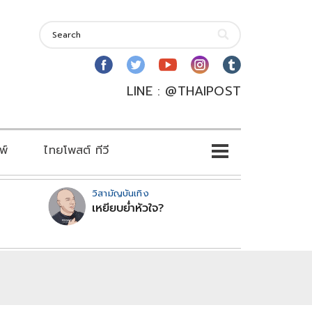
LINE : @THAIPOST
พ์
ไทยโพสต์ ทีวี
วิสามัญบันเทิง
เหยียบย่ำหัวใจ?