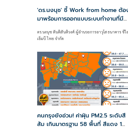
'ดร.นงนุช' ชี้ Work from home ต้อ
มาพร้อมการออกแบบระบบทำงานที่มี
ประสิทธิภาพ!
ดร.นงนุช ตันติสันติวงศ์ ผู้อำนวยการอาวุโส ธนาคาร ซีไ
เอ็มบี ไทย จำกัด
คนกรุงยังอ่วม! ค่าฝุ่น PM2.5 ระดับสี
ส้ม เกินมาตรฐาน 58 พื้นที่ สีแดง 1