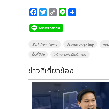
F
T
C
Li
S
ac
wi
o
n
h
e
tt
p
e
ar
b
er
y
e
o
Li
Tags
Work from Home
ประชุมศบค.ชุดใหญ่
ผ่อ
o
n
พื้นที่สีส้ม
โควิดสายพันธุ์โอมิครอน
k
k
ข่าวที่เกี่ยวข้อง