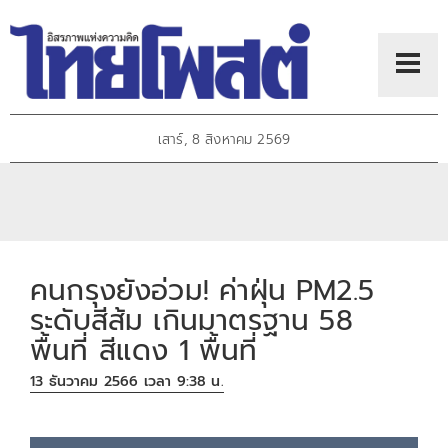
เสาร์, 8 สิงหาคม 2569
คนกรุงยังอ่วม! ค่าฝุ่น PM2.5
ระดับสีส้ม เกินมาตรฐาน 58
พื้นที่ สีแดง 1 พื้นที่
13 ธันวาคม 2566 เวลา 9:38 น.