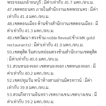
พระจอมเกล้าธนบุรี : มีค่าเท่ากับ 41.7 มคก./ลบ.ม.
47.เขตพระนคร ภายในสำนักงานเขตพระนคร : มีค่า
เท่ากับ 41.4 มคก./ลบ.ม.
48.เขตดอนเมือง ด้านข้างสำนักงานเขตดอนเมือง : มี
ค่าเท่ากับ 41.3 มคก./ลบ.ม.
49.เขตวัฒนา ตรงข้าม noble Reveal(ข้าง MK gold
restaurants) : มีค่าเท่ากับ 41.0 มคก./ลบ.ม.
50.เขตดุสิต ริมสวนหย่อมตรงข้ามสำนักงานเขตดุสิต
: มีค่าเท่ากับ 40.6 มคก./ลบ.ม.
51.สวนหนองจอก เขตหนองจอก เขตหนองจอก : มี
ค่าเท่ากับ 40.2 มคก./ลบ.ม.
52.เขตปทุมวัน หน้าห้างสามย่านมิตรทาวน์ : มีค่า
เท่ากับ 39.8 มคก./ลบ.ม.
53.สวนกีฬารามอินทรา เขตบางเขน เขตบางเขน : มี
ค่าเท่ากับ 39.2 มคก./ลบ.ม.