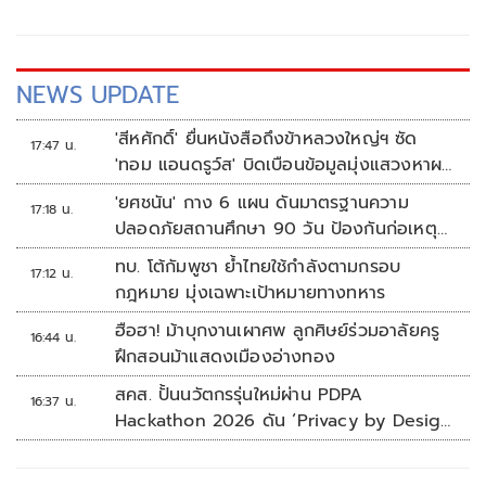
ทั้ง 50 เขต บูรณาการทำงานร่วมกับเจ้าหน้าที่ตำรวจ เปิดปฏิบัติ
การเชิงรุกตรวจเอกซเรย์อย่างเข้มงวด
NEWS UPDATE
'สีหศักดิ์' ยื่นหนังสือถึงข้าหลวงใหญ่ฯ ซัด
17:47 น.
'ทอม แอนดรูว์ส' บิดเบือนข้อมูลมุ่งแสวงหาผล
ประโยชน์ทางการเมือง
'ยศชนัน' กาง 6 แผน ดันมาตรฐานความ
17:18 น.
ปลอดภัยสถานศึกษา 90 วัน ป้องกันก่อเหตุ
รุนแรง
ทบ. โต้กัมพูชา ย้ำไทยใช้กำลังตามกรอบ
17:12 น.
กฎหมาย มุ่งเฉพาะเป้าหมายทางทหาร
ฮือฮา! ม้าบุกงานเผาศพ ลูกศิษย์ร่วมอาลัยครู
16:44 น.
ฝึกสอนม้าแสดงเมืองอ่างทอง
สคส. ปั้นนวัตกรรุ่นใหม่ผ่าน PDPA
16:37 น.
Hackathon 2026 ดัน ‘Privacy by Design
for all’ สู่โซลูชันคุ้มครองข้อมูลส่วนบุคคลที่
ใช้ได้จริง