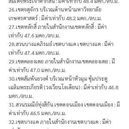
สมเด็จพระเจ้าตากสิน : มีค่าเท่ากับ 48.4 มคก./ลบ.ม.
26.เขตจตุจักร บริเวณด้านหน้ามหาวิทยาลัย
เกษตรศาสตร์ : มีค่าเท่ากับ 48.2 มคก./ลบ.ม.
27.เขตหลักสี่ ภายในสำนักงานเขตหลักสี่ : มีค่า
เท่ากับ 47.6 มคก./ลบ.ม.
28.สวนบางแคภิรมย์ เขตบางแค เขตบางแค : มีค่า
เท่ากับ 47.4 มคก./ลบ.ม.
29.เขตคลองเตย ภายในสำนักงานเขตคลองเตย : มี
ค่าเท่ากับ 47.0 มคก./ลบ.ม.
30.เขตสัมพันธวงศ์ บริเวณหน้าหัวมุม ซุ้มประตู
เฉลิมพระเกียรติ (วงเวียนโอเดียน) : มีค่าเท่ากับ 46.8
มคก./ลบ.ม.
31.สวนรมณีย์ทุ่งสีกัน เขตดอนเมือง เขตดอนเมือง : มี
ค่าเท่ากับ 46.5 มคก./ลบ.ม.
32.เขตบางแค ภายในสำนักงานเขตบางแค : มีค่า