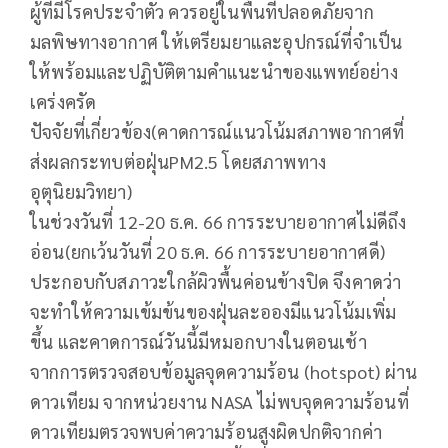
ผู้ที่มีโรคประจำตัว ควรอยู่ในพื้นที่ปลอดภัยจาก
มลพิษทางอากาศ ให้เตรียมยาและอุปกรณ์ที่จำเป็น
ให้พร้อมและปฏิบัติตามคำแนะนำของแพทย์อย่าง
เคร่งครัด
ปัจจัยที่เกี่ยวข้อง(คาดการณ์แนวโน้มสภาพอากาศที่
ส่งผลกระทบต่อฝุ่นPM2.5 โดยสภาพทาง
อุตุนิยมวิทยา)
ในช่วงวันที่ 12-20 ธ.ค. 66 การระบายอากาศไม่ดีถึง
อ่อน(ยกเว้นวันที่ 20 ธ.ค. 66 การระบายอากาศดี)
ประกอบกับสภาวะใกล้ผิวพื้นค่อนข้างปิด จึงคาดว่า
จะทำให้ความเข้มข้นของฝุ่นละอองมีแนวโน้มเพิ่ม
ขึ้น และคาดการณ์วันนี้มีหมอกบางในตอนเช้า
จากการตรวจสอบข้อมูลจุดความร้อน (hotspot) ผ่าน
ดาวเทียม จากหน่วยงาน NASA ไม่พบจุดความร้อนที่
ดาวเทียมตรวจพบค่าความร้อนสูงผิดปกติจากค่า