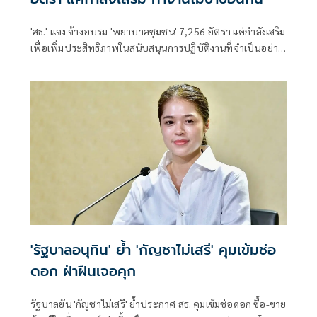
'สธ.' แจง จ้างอบรม 'พยาบาลชุมชน' 7,256 อัตรา แค่กำลังเสริม
เพื่อเพิ่มประสิทธิภาพในสนับสนุนการปฏิบัติงานที่จำเป็นอย่าง
ต่อเนื่องในการดูแลประชาชนในชุมชน ยันทำงานไม่ซ้ำซ้อนกัน
'รัฐบาลอนุทิน' ย้ำ 'กัญชาไม่เสรี' คุมเข้มช่อ
ดอก ฝ่าฝืนเจอคุก
รัฐบาลยัน 'กัญชาไม่เสรี' ย้ำประกาศ สธ. คุมเข้มช่อดอก ซื้อ-ขาย