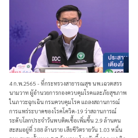
4 ก.พ.2565 - ที่กระทรวง​สาธารณสุข​ นพ.เฉวตสรร
นามวาท ผู้อำนวยการกองควบคุมโรคและภัยสุขภาพ
ในภาวะฉุกเฉิน กรมควบคุมโรค แถลงสถานการ​ณ์
การ​แพร่ระบาด​ของ​โรค​โค​วิด​-19 ว่า​สถานการณ์​
ระดับโลกประจำวันพบติดเชื้อเพิ่มขึ้น 2.9 ล้านคน
สะสมอยู่ที่ 388 ล้านราย เสียชีวิตรายวัน 1.03 หมื่น