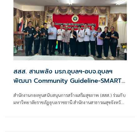
สสส. สานพลัง มรภ.อุบลฯ-อบจ.อุบลฯ
พัฒนา Community Guideline-SMART-
NF เชื่อม อสม.-รพ.สต.-โรงพยาบาล สร้าง
สำนักงานกองทุนสนับสนุนการสร้างเสริมสุขภาพ (สสส.) ร่วมกับ
ระบบดูแลผู้ป่วยโรคเนื้อเน่าแบบไร้รอยต่อ
มหาวิทยาลัยราชภัฏอุบลราชธานี สำนักงานสาธารณสุขจังหวัด
ลดความล่าช้าเพิ่มโอกาสรอดชีวิตผู้ป่วย
อุบลราชธานี องค์การบริหารส่วนจังหวัดอุบลราชธานี
(อบจ.อุบลราชธานี) และภาคีเครือข่าย จัดประชุมเชิงปฏิบัติ
การพัฒนาศักยภาพระบบบริการปฐมภูมิเพื่อการคัดกรองและ
ดูแลผู้ป่วยโรคเนื้อเน่าในชุมชน ภายใต้โครงการพัฒนารูปแบบ
การจัดการเพื่อลดปัจจัยเสี่ยงที่ส่งผลต่อการเสียชีวิตของผู้ป่วย