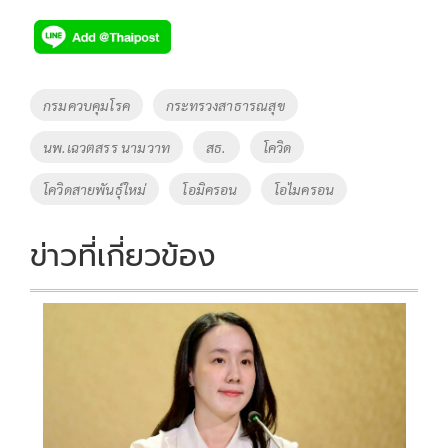
ac
wi
o
n
h
e
tt
p
e
ar
b
er
y
e
o
Li
Tags
กรมควบคุมโรค
กระทรวงสาธารณสุข
o
n
นพ.เฉวตสรร นามวาท
สธ.
โควิด
k
k
โควิดสายพันธุ์ใหม่
โอมิครอน
โอไมครอน
ข่าวที่เกี่ยวข้อง