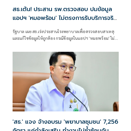
สธ.เต้น! ประสาน รพ.ตรวจสอบ ปมข้อมูล
แอปฯ 'หมอพร้อม' ไม่ตรงการรับบริการจริง
หรือไม่
รัฐบาล เผย สธ.เร่งประสานโรงพยาบาลเพื่อตรวจสอบสาเหตุ
และแก้ไขข้อมูลให้ถูกต้อง กรณีข้อมูลในแอปฯ 'หมอพร้อม' ไม่
ตรงกับการรับบริการจริง
'สธ.' แจง จ้างอบรม 'พยาบาลชุมชน' 7,256
อัตรา แค่กำลังเสริม ทำงานไม่ซ้ำซ้อนกัน