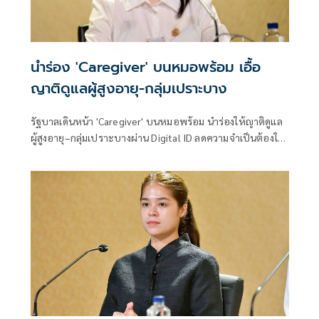
นำร่อง 'Caregiver' บนหมอพร้อม เอื้อ
ญาติดูแลผู้สูงอายุ-กลุ่มเปราะบาง
รัฐบาลเดินหน้า 'Caregiver' บนหมอพร้อม นำร่องให้ญาติดูแล
ผู้สูงอายุ–กลุ่มเปราะบางผ่าน Digital ID ลดความจำเป็นต้องใช้
บัญชีร่วมกัน