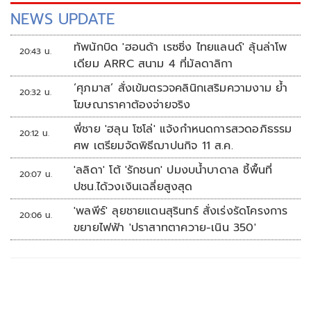
โรคเนื้อเน่า จ.อุบลราชธานี พร้อมลงพื้นที่ติดตามการดำเนินงาน
NEWS UPDATE
จริงของเครือข่ายบริการสุขภาพ เพื่อถอดบทเรียนการพัฒนา
ระบบดูแลผู้ป่วยโรคเนื้อเน่าแบบไร้รอยต่อ
ทัพนักบิด 'ฮอนด้า เรซซิ่ง ไทยแลนด์' ลุ้นล่าโพ
20:43 น.
เดียม ARRC สนาม 4 ที่มัลดาลิกา
‘ศุภมาส’ สั่งเข้มตรวจคลินิกเสริมความงาม ย้ำ
20:32 น.
โฆษณาราคาต้องจ่ายจริง
พี่ชาย 'ฮลุน โซโล่' แจ้งกำหนดการสวดอภิธรรม
20:12 น.
ศพ เตรียมจัดพิธีฌาปนกิจ 11 ส.ค.
'ลลิดา' โต้ 'รักชนก' ปมงบน้ำบาดาล ชี้พื้นที่
20:07 น.
ปชน.ได้วงเงินเฉลี่ยสูงสุด
'พลพีร์' ลุยชายแดนสุรินทร์ สั่งเร่งรัดโครงการ
20:06 น.
ขยายไฟฟ้า 'ปราสาทตาควาย-เนิน 350'