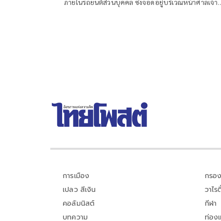
ภายในรถยนต์ส่วนบุคคล ซึ่งจอดอยู่บริเวณหน้าศาลเจ้า
ทัพสำโรง ริมถนนรถรางสายเก่า ต.สำโรงกลาง
อ.พระประแดง จ.สมุทรปราการ หลังรับแจ้งจึงประสานเ
หน้าที่กู้ภัยป่อเต็กตึ๊ง รุดไปตรวจสอบพร้อมด้วยพนักงา
สอบสวน
การเมือง
กรอง
เปลว สีเงิน
วาไรตี
คอลัมนิสต์
กีฬา
บทความ
ท่อง