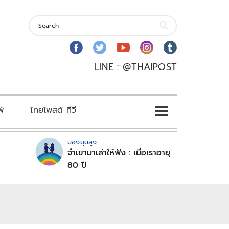
LINE : @THAIPOST
พ์
ไทยโพสต์ ทีวี
มองมุมสูง
จำเขามาเล่าให้ฟัง : เมื่อเราอายุ
80 ปี