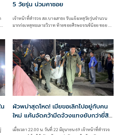
5 วัยรุ่น น่วมคาซอย
ก
เจ้าหน้าที่ตำรวจ สภ.บางเสาธง รับแจ้งเหตุวัยรุ่นจำนวน
ับ
มากก่อเหตุทะเลาะวิวาท ท้ายซอยศีรษะจรเข้น้อย ซอย 5
ตำบลศีรษะจรเจ้น้อย
ใน
ผัวพม่าสุดโหด! เมียขอเลิกไปอยู่กับคน
ใหม่ แค้นจัดคว้ามีดจ้วงแทงยับกว่ายี่สิบ
แผลดับคาห้อง
่
เมื่อเวลา 22.00 น. วันที่ 22 มิถุนายน 69 เจ้าหน้าที่ตำรวจ