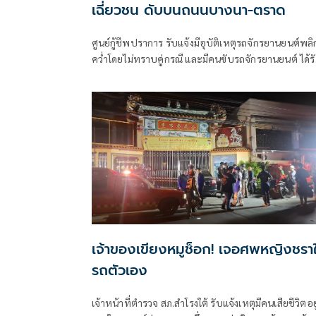
เฉี่ยวชน ดับบนถนนบางนา-ตราด
ศูนย์กู้ชีพปราการ รับแจ้งมีอุบัติเหตุรถจักรยานยนต์พลิ
คว่ำโดยไม่ทราบคู่กรณี และมีคนขับรถจักรยานยนต์ ได้ร
บาดเจ็บสาหัส
เจ้าของเขียงหมูช็อก! เจอศพหญิงชรา
รถตัวเอง
เจ้าหน้าที่ตำรวจ สภ.สำโรงใต้ รับแจ้งเหตุมีคนเสียชีวิตอยู