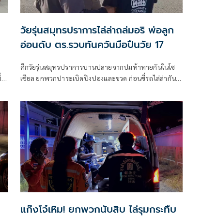
วัยรุ่นสมุทรปราการไล่ล่าถล่มอริ พ่อลูก
อ่อนดับ ตร.รวบทันควันมือปืนวัย 17
ศึกวัยรุ่นสมุทรปราการบานปลายจากปมท้าทายกันในโซ
่
เชียล ยกพวกปาระเบิดปิงปองและขวด ก่อนขี่รถไล่ล่ากัน
จนถึงสะพานข้ามแยกการไฟฟ้า หนุ่มวัย 19 ปี พ่อลูกอ่
แก๊งโจ๋เหิม! ยกพวกนับสิบ ไล่รุมกระทืบ