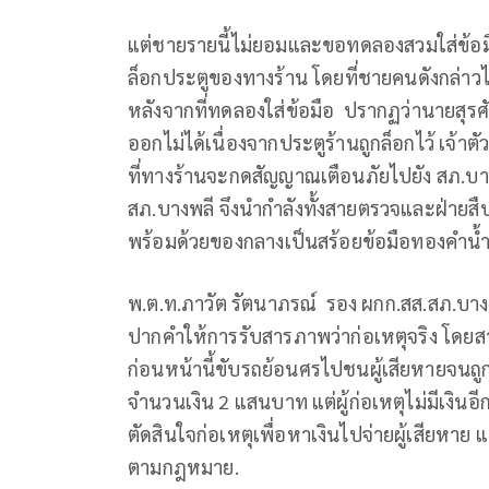
แต่ชายรายนี้ไม่ยอมและขอทดลองสวมใส่ข้อมือ
ล็อกประตูของทางร้าน โดยที่ชายคนดังกล่าวไ
หลังจากที่ทดลองใส่ข้อมือ ปรากฏว่านายสุรศั
ออกไม่ได้เนื่องจากประตูร้านถูกล็อกไว้ เจ้
ที่ทางร้านจะกดสัญญาณเตือนภัยไปยัง สภ.บางพ
สภ.บางพลี จึงนำกำลังทั้งสายตรวจและฝ่ายสืบ
พร้อมด้วยของกลางเป็นสร้อยข้อมือทองคำน้
พ.ต.ท.ภาวัต รัตนาภรณ์ รอง ผกก.สส.สภ.บางพ
ปากคำให้การรับสารภาพว่าก่อเหตุจริง โดยสาเหต
ก่อนหน้านี้ขับรถย้อนศรไปชนผู้เสียหายจนถู
จำนวนเงิน 2 แสนบาท แต่ผู้ก่อเหตุไม่มีเงินอีกท
ตัดสินใจก่อเหตุเพื่อหาเงินไปจ่ายผู้เสียหาย
ตามกฎหมาย.