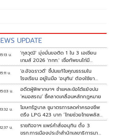
EWS UPDATE
'กุลวุฒิ' มุ่งมั่นขอติด 1 ใน 3 เอเชียน
15:13 น.
เกมส์ 2026 'กกท.' เชื่อทัพขนไก่มี
เหรียญแน่
'อ.อัจฉราวดี' ชี้ปมแก้ไขคุณธรรมใน
15:11 น.
โรงเรียน อยู่ในมือ 'อนุทิน' ต้องใช้ยา
แรงกับ ก.ศึกษา เรื่องปืนแค่ปลายเหตุ
อดีตผู้พิพากษาฯ ชำแหละข้อโต้แย้งปม
15:03 น.
‘หมอสรณ’ ชี้คลาดเคลื่อนหลักกฎหมาย
โฆษกรัฐบาล ชูมาตรการลดค่าครองชีพ
13:32 น.
ตรึง LPG 423 บาท ‘ไทยช่วยไทยพลัส’
ดันเงินหมุนแสนล้าน
ราชกิจจาฯ แพร่คำสั่งอนุทิน ตั้ง 3
12:37 น.
ขรก.การเมืองประจำสำนักเลขาธิการนา