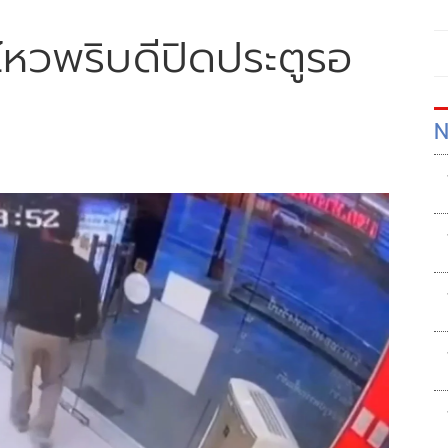
ไหวพริบดีปิดประตูรอ
N