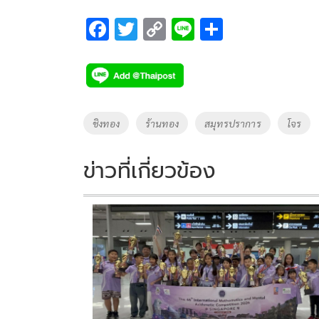
F
T
C
Li
S
ac
wi
o
n
h
e
tt
p
e
ar
b
er
y
e
o
Li
Tags
ชิงทอง
ร้านทอง
สมุทรปราการ
โจร
o
n
k
k
ข่าวที่เกี่ยวข้อง