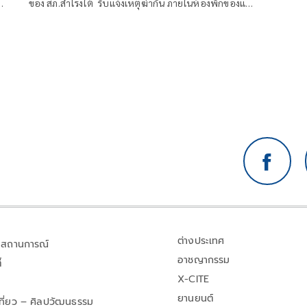
พ่อ
ของ สภ.สำโรงใต้ รับแจ้งเหตุฆ่ากัน ภายในห้องพักของแคม
ป์คนงานต่างด้าว ในชุมชนบ
จ้า
น
ต่างประเทศ
สถานการณ์
อาชญากรรม
้
X-CITE
ยานยนต์
เที่ยว – ศิลปวัฒนธรรม