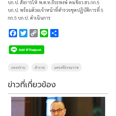
บก.ป. สั่งการให้ พ.ต.ท.ธีระพงษ์ คงเขียว สว.กก.5
บก.ป. พร้อมด้วยเจ้าหน้าที่ตำรวจชุดปฏิบัติการที่ 5
กก.5 บก.ป. ดำเนินการ
F
T
C
Li
S
ac
wi
o
n
h
e
tt
p
e
ar
b
er
y
e
o
Li
Tags
กองปราบ
ตำรวจ
นครศรีธรรมราช
o
n
k
k
ข่าวที่เกี่ยวข้อง