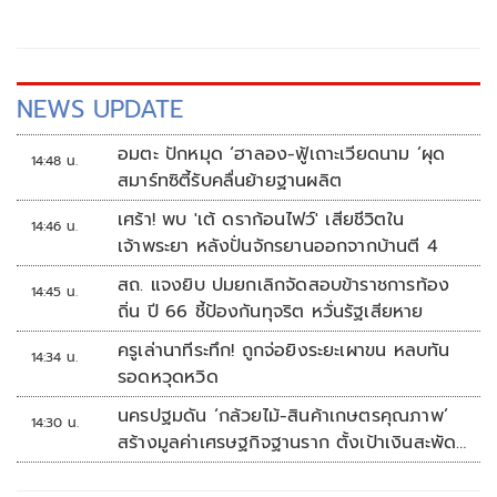
NEWS UPDATE
อมตะ ปักหมุด ‘ฮาลอง-ฟู้เถาะเวียดนาม ’ผุด
14:48 น.
สมาร์ทซิตี้รับคลื่นย้ายฐานผลิต
เศร้า! พบ 'เต้ ดราก้อนไฟว์' เสียชีวิตใน
14:46 น.
เจ้าพระยา หลังปั่นจักรยานออกจากบ้านตี 4
สถ. แจงยิบ ปมยกเลิกจัดสอบข้าราชการท้อง
14:45 น.
ถิ่น ปี 66 ชี้ป้องกันทุจริต หวั่นรัฐเสียหาย
ครูเล่านาทีระทึก! ถูกจ่อยิงระยะเผาขน หลบทัน
14:34 น.
รอดหวุดหวิด
นครปฐมดัน ‘กล้วยไม้-สินค้าเกษตรคุณภาพ’
14:30 น.
สร้างมูลค่าเศรษฐกิจฐานราก ตั้งเป้าเงินสะพัด
10 ล้านบาท