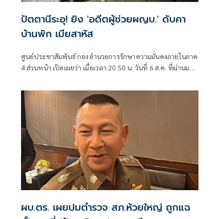
ปัตตานีระอุ! ยิง 'อดีตผู้ช่วยผญบ.' ดับคา
บ้านพัก เมียสาหัส
ศูนย์ประชาสัมพันธ์ กองอำนวยการรักษาความมั่นคงภายในภาค
4 ส่วนหน้า เปิดเผยว่า เมื่อเวลา 20.50 น. วันที่ 6 ส.ค. ที่ผ่านมา
เกิดเหตุคนร้ายไม่ทราบจำนวนใช้อาวุธปืนลอบยิงนายรียะ
อาแว อดีตผู้ช่วยผู้ใหญ่บ้านหมู่ที่ 5
ผบ.ตร. เผยปมตำรวจ สภ.ห้วยใหญ่ ถูกแฉ