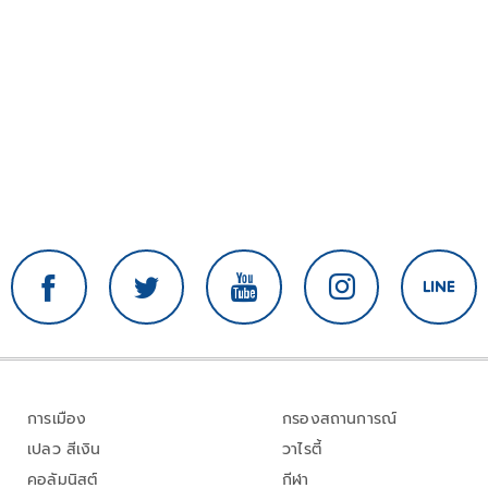
การเมือง
กรองสถานการณ์
เปลว สีเงิน
วาไรตี้
คอลัมนิสต์
กีฬา