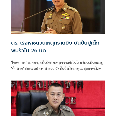
ตร. เร่งหาชนวนเหตุกราดยิง ยันปืนปู่เด็ก
พบรัวไป 26 นัด
'โฆษก ตร.' เผยอาวุธปืนใช้ก่อเหตุกราดยิงในโรงเรียนเป็นของปู่
'บิ๊กต่าย' ส่งแพทย์ รพ.ตำรวจ จัดทีมจิตวิทยาดูแลสุขภาพจิตครู
นักเรียน ผู้ปกครอง