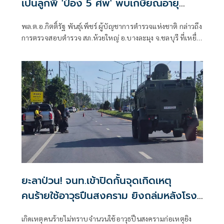
เป็นลูกพี่ 'ป๋อง 5 ศพ' พบเกษียณอายุ
ตั้งแต่ปี 57
พล.ต.อ.กิตติ์รัฐ พันธุ์เพ็ชร์ ผู้บัญชาการตำรวจแห่งชาติ กล่าวถึง
การตรวจสอบตำรวจ สภ.ห้วยใหญ่ อ.บางละมุง จ.ชลบุรี ที่เหยื่อ
ซึ่งถูกนายป๋อง ผู้ต้องหาคดีฆาตกรรม 5 ศพ ข่มขืนและข่มขู่ออก
มาระบุว่า นายป๋องเป็นเด็กเดินยาของตำรวจ สภ.ห้วยใหญ่
ยะลาป่วน! จนท.เข้าปิดกั้นจุดเกิดเหตุ
คนร้ายใช้อาวุธปืนสงคราม ยิงถล่มหลังโรง
พักลำใหม่
เกิดเหตุคนร้ายไม่ทราบจำนวนใช้อาวุธปืนสงครามก่อเหตุยิง