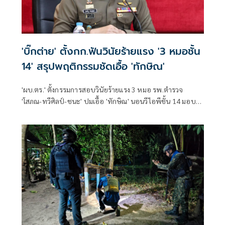
'บิ๊กต่าย' ตั้งกก.ฟันวินัยร้ายแรง '3 หมอชั้น
14' สรุปพฤติกรรมชัดเอื้อ 'ทักษิณ'
'ผบ.ตร.' ตั้งกรรมการสอบวินัยร้ายแรง 3 หมอ รพ.ตำรวจ
'โสภณ-ทวีศิลป์-ชนะ' ปมเอื้อ 'ทักษิณ' นอนวีไอพีชั้น 14 มอบ
หมาย 'พล.ต.อ.อิทธิพล' นั่งประธาน เร่งสรุปโดยเร็ว