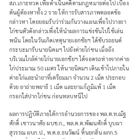
สภ.เกาะทวด เพื่อดำเนินคดีตามกฎหมายต่อไป เบื้อง
ต้นผู้ต้องหาทั้ง 2 ราย ให้การรับสารภาพตลอดข้อ
กล่าวหา โดยยอมรับว่าร่วมกันวางแผนเพื่อไปวางยา
ไก่ชนตัวดังกล่าวเพื่อให้นำผลการแข่งขันไปใช้เล่น
พนัน โดยในวันเกิดเหตุนายเอกชัยฯ ได้ขับรถยนต์
กระบะมารับนายนิคมฯ ไปยังค่ายไก่ชน เมื่อถึง
บริเวณใกล้ค่ายไก่นายเอกชัยฯ ได้จอดรถห่างจากค่าย
ไก่ประมาณ 50 เมตร ให้นายนิคมฯ เดินเข้าไปภายใน
ค่ายไก่และนำยาที่เตรียมมา จำนวน 2 เม็ด ประกอบ
ด้วย ยาถ่ายพยาธิ 1 เม็ด และยาแก้ภูมิแพ้ 1 เม็ด
กรอกใส่ปากไก่ชน ก่อนหลบหนีไป
ผลการปฏิบัติภายใต้การอำนวยการของ พล.ต.ท.ณัฐ
ศักดิ์ เชาวนาศัย ผบช.ก., พล.ต.ต.พัฒนศักดิ์ บุบผา
สุวรรณ ผบก.ป., พ.ต.อ.ธนวัฒน์ หิ้นยกฮิ่น ผกก.5