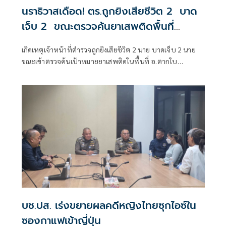
นราธิวาสเดือด! ตร.ถูกยิงเสียชีวิต 2 บาด
เจ็บ 2 ขณะตรวจค้นยาเสพติดพื้นที่
อ.ตากใบ
เกิดเหตุเจ้าหน้าที่ตำรวจถูกยิงเสียชีวิต 2 นาย บาดเจ็บ 2 นาย
ขณะเข้าตรวจค้นเป้าหมายยาเสพติดในพื้นที่ อ.ตากใบ
จ.นราธิวาส
บช.ปส. เร่งขยายผลคดีหญิงไทยซุกไอซ์ใน
ซองกาแฟเข้าญี่ปุ่น