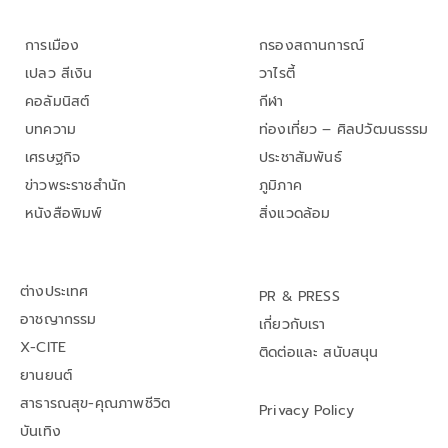
การเมือง
กรองสถานการณ์
เปลว สีเงิน
วาไรตี้
คอลัมนิสต์
กีฬา
บทความ
ท่องเที่ยว – ศิลปวัฒนธรรม
เศรษฐกิจ
ประชาสัมพันธ์
ข่าวพระราชสำนัก
ภูมิภาค
หนังสือพิมพ์
สิ่งแวดล้อม
ต่างประเทศ
PR & PRESS
อาชญากรรม
เกี่ยวกับเรา
X-CITE
ติดต่อและ สนับสนุน
ยานยนต์
สาธารณสุข-คุณภาพชีวิต
Privacy Policy
บันเทิง