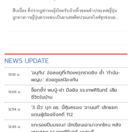
สืบเนื่อง ที่ปรากฏข่าวหญิงไทยรับจ้างหิ้วของเข้าประเทศญี่ปุ่น
ถูกทางการญี่ปุ่นตรวจพบเป็นยาเสพติดประเภทไอซ์ซุกซ่อนอยู่
ในซองกาแฟสำเร็จรูป พล.ต.อ.กิตติ์รัฐ พันธุ์เพ็ชร์ ผบ.ตร.,
พล.ต.อ.สำราญ นวลมา รอง ผบ.ตร. ในฐานะ ผอ.ศอ.ปส.ตร.,
พล.ต.อ.สมประสงค์ เย็นท้วม ที่ปรึกษาพิเศษ ต
NEWS UPDATE
'อนุทิน' จ่อลงดูที่เกิดเหตุกราดยิง ย้ำ 'กำนัน-
13:10 น.
ผญบ.' ช่วยดูแลป้องกัน
ช็อกซ้ำ! พบปู่-ย่า มือยิง รร.เทพศิรินทร์ เสีย
13:05 น.
ชีวิตในบ้าน
'3 นิ้ว' บุก ยธ. บี้คุ้มครอง 'อานนท์' เลิกแยก
12:54 น.
แดนผู้ต้องขังคดี 112
แกะรอยปืนมรณะ! นักเรียนเอามาจากไหน หลัง
12:43 น.