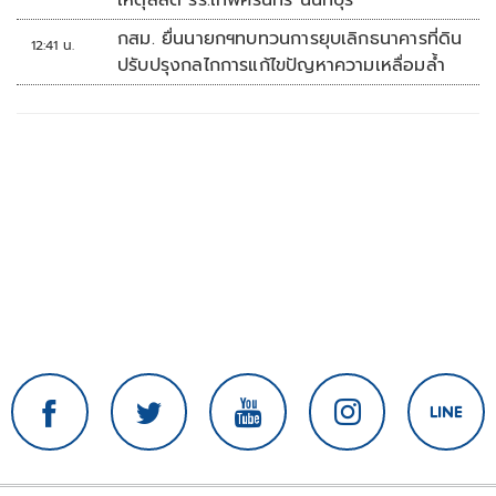
เหตุสลด รร.เทพศิรินทร์ นนทบุรี
กสม. ยื่นนายกฯทบทวนการยุบเลิกธนาคารที่ดิน
12:41 น.
ปรับปรุงกลไกการแก้ไขปัญหาความเหลื่อมล้ำ