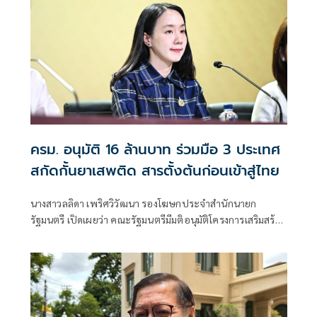
ครม. อนุมัติ 16 ล้านบาท ร่วมมือ 3 ประเทศ
สกัดกั้นยาเสพติด สารตั้งต้นก่อนเข้าสู่ไทย
นางสาวลลิดา เพริศวิวัฒนา รองโฆษกประจำสำนักนายก
รัฐมนตรี เปิดเผยว่า คณะรัฐมนตรีมีมติอนุมัติโครงการเสริมสร้าง
และยกระดับความร่วมมือกับประเทศเพื่อนบ้านในการสกัดกั้น
ยาเสพติดและทำลายเครือข่ายการค้ายาเสพติดระหว่าง
ประเทศ ประจำปีงบประมาณ พ.ศ. 2569 วงเงินรวม 16 ล้าน
บาท ตามที่กระทรวงยุติธรรม โดยสำนักงานคณะกรรมการ
ป้องกันและปราบปรามยาเสพติด หรือสำนักงาน ป.ป.ส.