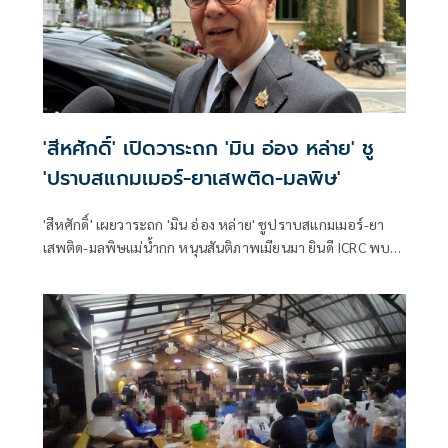
'สีหศักดิ์' เปิดวาระถก 'มิน อ่อง หล่าย' ชู
'ปราบสแกมเมอร์-ยาเสพติด-มลพิษ'
'สีหศักดิ์' เผยวาระถก 'มิน อ่อง หล่าย' ชูปราบสแกมเมอร์-ยา
เสพติด-มลพิษแม่น้ำกก หนุนสันติภาพเมียนมา ยินดี ICRC พบ
'ซูจี' มองเป็นสัญญาณดีต่อบรรยากาศการเมือง