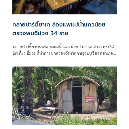
ทลายปาร์ตี้ยาเค ล่องแพแม่น้ำแควน้อย
ตรวจพบฉี่ม่วง 34 ราย
ทลายปาร์ตี้ยาบนแพล่องแม่น้ำแควน้อย จับยาเค ตรวจพบ 34
นักเที่ยว ฉี่ม่วง ที่ทำการปกครองจังหวัดกาญจนบุรี และอําเภอ
เมืองกาญจนบุรี เปิดยุทธการ 90 วัน พิทักษ์สันติราษฎร์ พิฆาต
ยาเสพติด