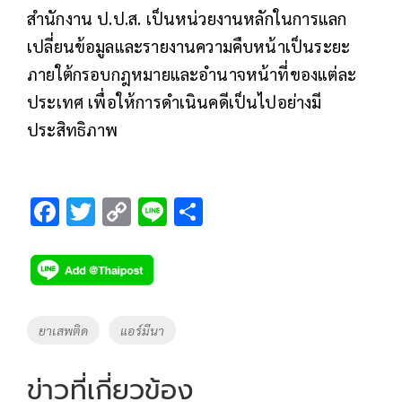
สำนักงาน ป.ป.ส. เป็นหน่วยงานหลักในการแลก
เปลี่ยนข้อมูลและรายงานความคืบหน้าเป็นระยะ
ภายใต้กรอบกฎหมายและอำนาจหน้าที่ของแต่ละ
ประเทศ เพื่อให้การดำเนินคดีเป็นไปอย่างมี
ประสิทธิภาพ
F
T
C
Li
S
ac
wi
o
n
h
e
tt
p
e
ar
b
er
y
e
o
Li
Tags
ยาเสพติด
แอร์มีนา
o
n
k
k
ข่าวที่เกี่ยวข้อง