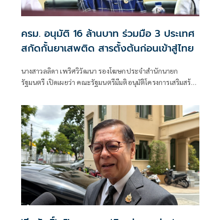
ครม. อนุมัติ 16 ล้านบาท ร่วมมือ 3 ประเทศ
สกัดกั้นยาเสพติด สารตั้งต้นก่อนเข้าสู่ไทย
นางสาวลลิดา เพริศวิวัฒนา รองโฆษกประจำสำนักนายก
รัฐมนตรี เปิดเผยว่า คณะรัฐมนตรีมีมติอนุมัติโครงการเสริมสร้าง
และยกระดับความร่วมมือกับประเทศเพื่อนบ้านในการสกัดกั้น
ยาเสพติดและทำลายเครือข่ายการค้ายาเสพติดระหว่าง
ประเทศ ประจำปีงบประมาณ พ.ศ. 2569 วงเงินรวม 16 ล้าน
บาท ตามที่กระทรวงยุติธรรม โดยสำนักงานคณะกรรมการ
ป้องกันและปราบปรามยาเสพติด หรือสำนักงาน ป.ป.ส.