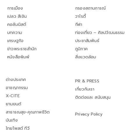
การเมือง
กรองสถานการณ์
เปลว สีเงิน
วาไรตี้
คอลัมนิสต์
กีฬา
บทความ
ท่องเที่ยว – ศิลปวัฒนธรรม
เศรษฐกิจ
ประชาสัมพันธ์
ข่าวพระราชสำนัก
ภูมิภาค
หนังสือพิมพ์
สิ่งแวดล้อม
ต่างประเทศ
PR & PRESS
อาชญากรรม
เกี่ยวกับเรา
X-CITE
ติดต่อและ สนับสนุน
ยานยนต์
สาธารณสุข-คุณภาพชีวิต
Privacy Policy
บันเทิง
ไทยโพสต์ ทีวี