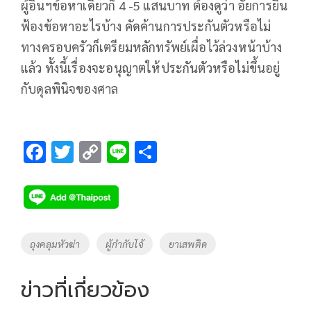
ผู้อื่นฯข้อหาเดียวก็ 4 -5 แสนบาท ต้องดูว่า อัยการยื่น
ฟ้องข้อหาอะไรบ้าง คัดค้านการประกันตัวหรือไม่
ทางครอบครัวก็เตรียมหลักทรัพย์เผื่อไว้ล่วงหน้าบ้าง
แล้ว ทั้งนี้เรื่องจะอนุญาตให้ประกันตัวหรือไม่ขึ้นอยู่
กับดุลพินิจของศาล
F
T
C
Li
S
ac
wi
o
n
h
e
tt
p
e
ar
b
er
y
e
o
Li
Tags
ถุงคลุมหัวฆ่า
ผู้กำกับโจ้
ยาเสพติด
o
n
k
k
ข่าวที่เกี่ยวข้อง