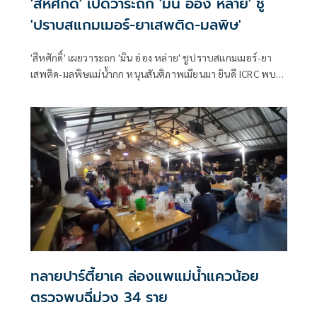
'สีหศักดิ์' เปิดวาระถก 'มิน อ่อง หล่าย' ชู
'ปราบสแกมเมอร์-ยาเสพติด-มลพิษ'
'สีหศักดิ์' เผยวาระถก 'มิน อ่อง หล่าย' ชูปราบสแกมเมอร์-ยา
เสพติด-มลพิษแม่น้ำกก หนุนสันติภาพเมียนมา ยินดี ICRC พบ
'ซูจี' มองเป็นสัญญาณดีต่อบรรยากาศการเมือง
ทลายปาร์ตี้ยาเค ล่องแพแม่น้ำแควน้อย
ตรวจพบฉี่ม่วง 34 ราย