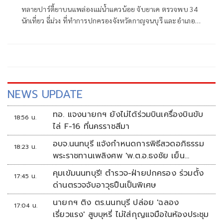
ทลายปาร์ตี้ยาบนแพล่องแม่น้ำแควน้อย จับยาเค ตรวจพบ 34
นักเที่ยว ฉี่ม่วง ที่ทำการปกครองจังหวัดกาญจนบุรี และอําเภอ
เมืองกาญจนบุรี เปิดยุทธการ 90 วัน พิทักษ์สันติราษฎร์ พิฆาต
ยาเสพติด
NEWS UPDATE
ทอ. แจงนายกฯ ยังไม่ได้ร่วมบินเครื่องบินขับ
18:56 น.
ไล่ F-16 ที่นครราชสีมา
อบจ.นนทบุรี แจ้งกำหนดการพิธีสวดอภิธรรม
18:23 น.
พระราชทานเพลิงศพ 'พ.ต.อ.ธงชัย เย็น
ประเสริฐ'
คุมเข้มนนทบุรี! ตำรวจ-ฝ่ายปกครอง ร่วมตั้ง
17:45 น.
ด่านตรวจจับอาวุธปืนเป็นพิเศษ
นายกฯ ติง ตร.นนทบุรี ปล่อย 'ฉลอง
17:04 น.
เรี่ยวแรง' สูบบุหรี่ ไม่ใส่กุญแจมือในห้องประชุม