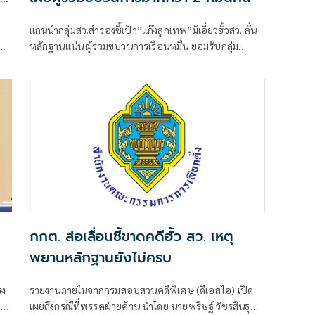
แกนนำกลุ่มสว.สำรองชี้เป้า”แก๊งลูกเทพ”มีเอี่ยวฮั้วสว. ลั่น
กผล
หลักฐานแน่น ผู้ร่วมขบวนการเรือนหมื่น ยอมรับกลุ่ม
ติด
รมต.อาจรอด เพราะคดีอาญา หลักฐานต้องชัดสิ้นข้อสงสัย
เตือนกกต.หากไม่ส่งศาลฎีกาสอย 138 สว.โดนร้องเอาผิด
้ว
ติดคุก!
กกต. ส่อเลื่อนชี้ขาดคดีฮั้ว สว. เหตุ
พยานหลักฐานยังไม่ครบ
รง
รายงานภายในจากกรมสอบสวนคดีพิเศษ (ดีเอสไอ) เปิด
า
เผยถึงกรณีที่พรรคฝ่ายค้าน นำโดย นายพริษฐ์ วัชรสินธุ