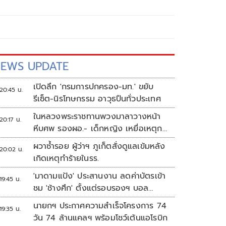
EWS UPDATE
เปิดลึก 'กรมการปกครอง-มท.' ขยับ
20:45 น.
รีเซ็ต-นิรโทษกรรม อาวุธปืนทั่วประเทศ
ในหลวงพระราชทานพวงมาลาวางหน้า
20:17 น.
หีบศพ รองผอ.- เด็กหญิง เหยื่อเหตุก
ราดยิง
ผวาซ้ำรอย ผู้ว่าฯ ภูเก็ตสั่งดูแลเข้มหลัง
20:02 น.
เกิดเหตุทำร้ายในรร.
'มาดามแป้ง' ประสานงาน ลดค่าบัตรเข้า
19:45 น.
ชม 'ช้างศึก' ตั้งแต่รอบรองฯ บอล
อาเซียน
นายกฯ ประกาศความสำเร็จโครงการ 74
19:35 น.
วัน 74 ล้านแคลฯ พร้อมโชว์เต้นแอโรบิก