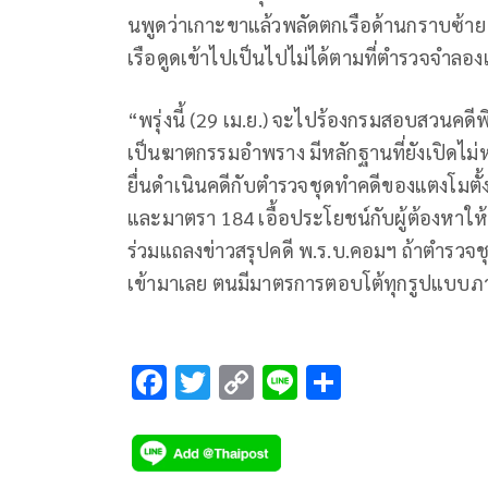
นพูดว่าเกาะขาแล้วพลัดตกเรือด้านกราบซ้
เรือดูดเข้าไปเป็นไปไม่ได้ตามที่ตำรวจจำลอ
“พรุ่งนี้ (29 เม.ย.) จะไปร้องกรมสอบสวนคดีพ
เป็นฆาตกรรมอำพราง มีหลักฐานที่ยังเปิดไม
ยื่นดำเนินคดีกับตำรวจชุดทำคดีของแตงโมตั้
และมาตรา 184 เอื้อประโยชน์กับผู้ต้องหาให
ร่วมแถลงข่าวสรุปคดี พ.ร.บ.คอมฯ ถ้าตำรวจชุ
เข้ามาเลย ตนมีมาตรการตอบโต้ทุกรูปแบบภ
F
T
C
Li
S
ac
wi
o
n
h
e
tt
p
e
ar
b
er
y
e