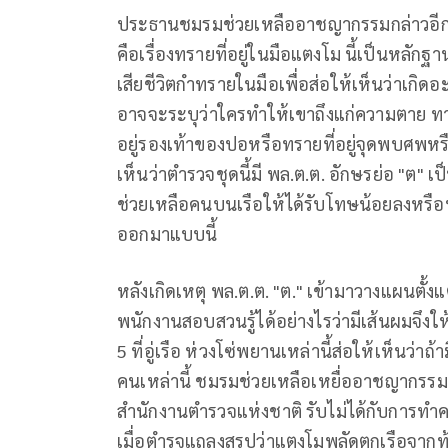
ประธานชมรมช่วยเหลืออาชญากรรมกล่าวอีกว
คือเรื่องทรายที่อยู่ในมือแตงโม นี้เป็นหลัก
เสียชีวิตกำทรายในมือเพื่อส่อให้เห็นว่าเกิดอ
อาจจะระบุว่าใครทำให้เขาถึงแก่ความตาย ทา
อยู่รองเท้าของปอหรือทรายที่อยู่จุดพบศพหรือ
เห็นว่าตำรวจชุดนี้มี พล.ต.ต. อักษรย่อ 
ช่วยเหลือคนบนเรือให้ได้รับโทษน้อยลงหรือพ
ออกมาแบบนี้
หลังเกิดเหตุ พล.ต.ต. "ต." เข้ามาวางแผนตั้ง
พนักงานสอบสวนรู้ได้อย่างไรว่ามีเส้นผมจึงให้ 
5 ที่อู่เรือ ห่วงโซ่พยานเหล่านี้ส่อให้เห็นว่
คนเหล่านี้ ชมรมช่วยเหลือเหยื่ออาชญากรรมม
สำนักงานตำรวจแห่งชาติ รับไม่ได้กับการ
เมื่อตำรจแถลงสรุปว่าแตงโมพลัดตกเรือจากท