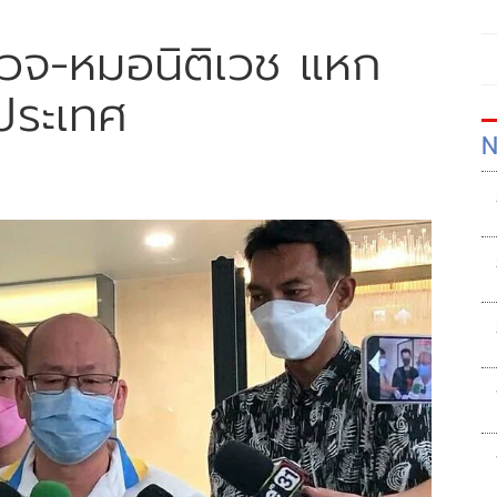
ำรวจ-หมอนิติเวช แหก
ประเทศ
N