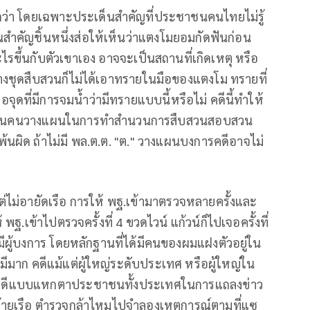
่า โดยเฉพาะประเด็นสำคัญที่ประชาชนคนไทยไม่รู้
ฐานสำคัญชิ้นหนึ่งส่อให้เห็นว่าแตงโมยอมกัดฟันก่อน
ะไรขึ้นกับตัวเขาเอง อาจจะเป็นสถานที่เกิดเหตุ หรือ
งชุดสืบสวนก็ไม่ได้เอาทรายในมือของแตงโม ทรายที่
จุดที่มีการจมน้ำว่ามีทรายแบบนี้หรือไม่ คดีนี้ทำให้
"ต" เป็นคนวางแผนในการทำสำนวนการสืบสวนสอบสวน
้นผิด ถ้าไม่มี พล.ต.ต. "ต." วางแผนบงการคดีอาจไม่
แต่ไม่อายัดเรือ การให้ พฐ.เข้ามาตรวจหลายครั้งและ
พฐ.เข้าไปตรวจครั้งที่ 4 ขวดไวน์ แก้วน์ก็ไปเจอครั้งที่
าถ้ามีผู้บงการ โดยหลักฐานที่ได้มีคนของผมแฝงตัวอยู่ใน
ีมาก คดีแม้แต่ผู้ใหญ่ระดับประเทศ หรือผู้ใหญ่ใน
ทำคดีแบบแหกตาประชาชนทั้งประเทศในการแถลงข่าว
้ายเรือ ตำรวจกล้าไหมไปจำลองเหตุการณ์ตามที่แซ