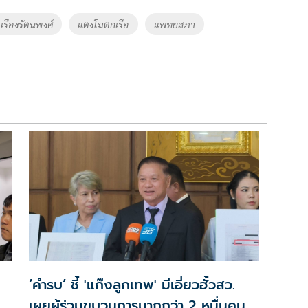
 เรืองรัตนพงศ์
แตงโมตกเรือ
แพทยสภา
x
‘คำรบ’ ชี้ 'แก๊งลูกเทพ' มีเอี่ยวฮั้วสว.
เผยผู้ร่วมขบวนการมากกว่า 2 หมื่นคน