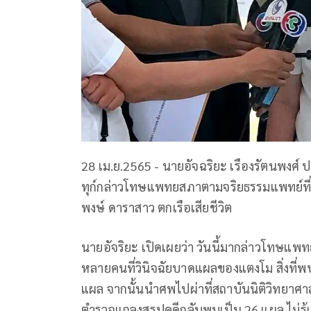
28 เม.ย.2565 - นายอัจฉริยะ เรืองรัตนพงศ์
ทุก์กล่าวโทษแพทยสภาตามจริยธรรมแพทย์ที่
พงษ์ ดาราสาว ตกเรือเสียชีวิต
นายอัจริยะ เปิดเผยว่า วันนี้มากล่าวโทษแพทย์น
หลายคนที่วินิจฉัยบาดแผลของแตงโม สิ่งที่
แผล จากนั้นนำศพไปผ่าที่สถาบันนิติวิทยาศาส
ตำรวจแถลงสรุปคดีกลับพบเป็น 26 แผล ไม่รู้เพิ