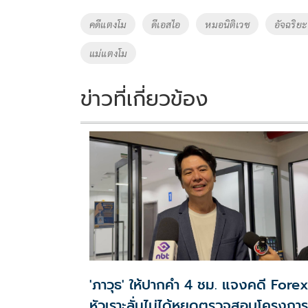
o
Li
Tags
คดีแตงโม
ดีเอสไอ
หมอนิติเวช
อัจฉริยะ
o
n
แม่แตงโม
k
k
ข่าวที่เกี่ยวข้อง
'ภาวุธ' ให้ปากคำ 4 ชม. แจงคดี Fore
หัวเราะลั่นไม่ได้หยุดตรวจสอบโครงการ