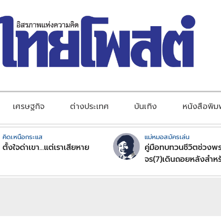
เศรษฐกิจ
ต่างประเทศ
บันเทิง
หนังสือพิม
คิดเหนือกระแส
แม่หมอสมัครเล่น
ตั้งใจด่าเขา...แต่เราเสียหาย
คู่มือทบทวนชีวิตช่วงพร
จร(7)เดินถอยหลังสำหร
ลัคนาราศีตอนที่2