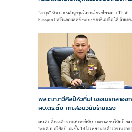
AI แลกจบคดี
“ภาวุธ” หัวเราะ หลังถูกรุมวิจารณ์ อวยโครงการ TH-AI
Passport หวังแลกผลคดี Forex ของดีเอสไอ โต้ ถ้าแล
คดีได้คงไม่มายืนอยู่ตรงนี้ รับลดบทบาทตรวจสอบ เหตุ
ภารกิจงานประชุมคณะอนุฯหลายชุด เผยยังมีเพื่อน
สส.รายอื่นของพรรคประชาชน รับผิดชอบโดยตรงอยู่แล
พล.ต.ท.ทวีศิลป์หัวทิ่ม! เจอเบรกลาออก
ผบ.ตร.ตั้ง กก.สอบวินัยร้ายแรง
ผบ.ตร.ตั้งจเรตำรวจแห่งชาตินั่งประธานสอบวินัยร้ายแ
'พล.ต.ท.ทวีศิลป์' ปมชั้น 14 โรงพยาบาลตำรวจ เบรกล