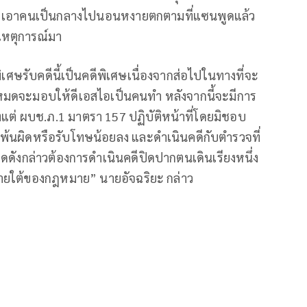
าย เอาคนเป็นกลางไปนอนหงายตกตามที่แซนพูดแล้ว
งเหตุการณ์มา
ิเศษรับคดีนี้เป็นคดีพิเศษเนื่องจากส่อไปในทางที่จะ
่หมดจะมอบให้ดีเอสไอเป็นคนทำ หลังจากนี้จะมีการ
งแต่ ผบช.ภ.1 มาตรา 157 ปฏิบัติหน้าที่โดยมิชอบ
้พ้นผิดหรือรับโทษน้อยลง และดำเนินคดีกับตำรวจที่
ดดังกล่าวต้องการดำเนินคดีปิดปากตนเดินเรียงหนึ่ง
ายใต้ของกฎหมาย” นายอัจฉริยะ กล่าว