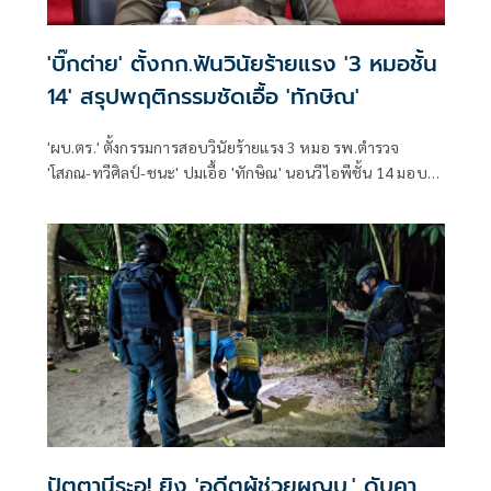
'บิ๊กต่าย' ตั้งกก.ฟันวินัยร้ายแรง '3 หมอชั้น
14' สรุปพฤติกรรมชัดเอื้อ 'ทักษิณ'
'ผบ.ตร.' ตั้งกรรมการสอบวินัยร้ายแรง 3 หมอ รพ.ตำรวจ
'โสภณ-ทวีศิลป์-ชนะ' ปมเอื้อ 'ทักษิณ' นอนวีไอพีชั้น 14 มอบ
หมาย 'พล.ต.อ.อิทธิพล' นั่งประธาน เร่งสรุปโดยเร็ว
ปัตตานีระอุ! ยิง 'อดีตผู้ช่วยผญบ.' ดับคา