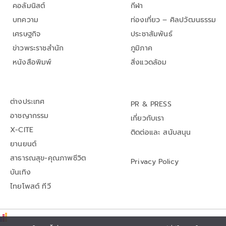
คอลัมนิสต์
กีฬา
บทความ
ท่องเที่ยว – ศิลปวัฒนธรรม
เศรษฐกิจ
ประชาสัมพันธ์
ข่าวพระราชสำนัก
ภูมิภาค
หนังสือพิมพ์
สิ่งแวดล้อม
ต่างประเทศ
PR & PRESS
อาชญากรรม
เกี่ยวกับเรา
X-CITE
ติดต่อและ สนับสนุน
ยานยนต์
สาธารณสุข-คุณภาพชีวิต
Privacy Policy
บันเทิง
ไทยโพสต์ ทีวี