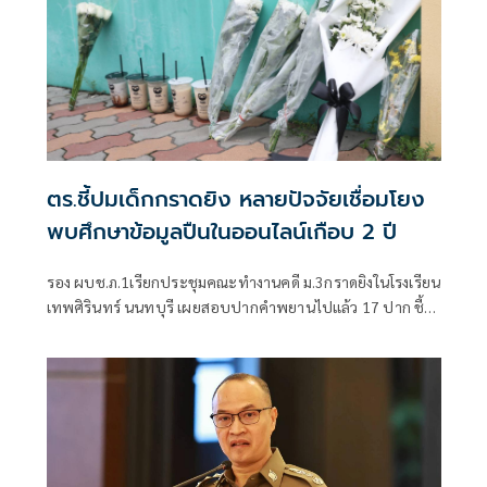
ตร.ชี้ปมเด็กกราดยิง หลายปัจจัยเชื่อมโยง
พบศึกษาข้อมูลปืนในออนไลน์เกือบ 2 ปี
รอง ผบช.ภ.1เรียกประชุมคณะทำงานคดี ม.3กราดยิงในโรงเรียน
เทพศิรินทร์ นนทบุรี เผยสอบปากคำพยานไปแล้ว 17 ปาก ชี้
ชนวนเหตุมาจากหลายปัจจัย ทั้งเรื่องครอบครัว มีปัญหากับ
เพื่อน เสพสื่อโซเชียล พบเคยสั่งซื้อปืนบีบีกันทางออนไลน์มา
โรงเรียนแต่ถูกครูยึด เร่งตรวจสอบมือถือ-คอมพิวเตอร์ โยงเหตุ
สลด