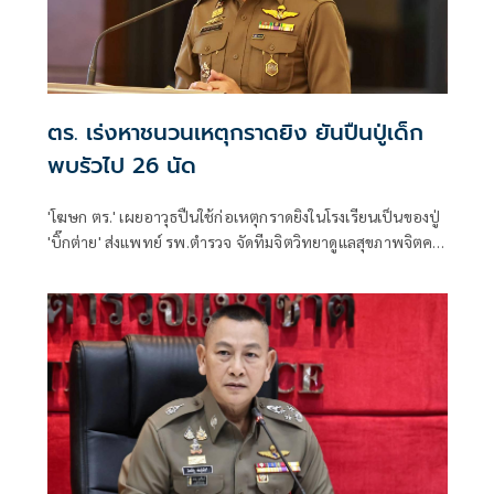
ตร. เร่งหาชนวนเหตุกราดยิง ยันปืนปู่เด็ก
พบรัวไป 26 นัด
'โฆษก ตร.' เผยอาวุธปืนใช้ก่อเหตุกราดยิงในโรงเรียนเป็นของปู่
'บิ๊กต่าย' ส่งแพทย์ รพ.ตำรวจ จัดทีมจิตวิทยาดูแลสุขภาพจิตครู
นักเรียน ผู้ปกครอง