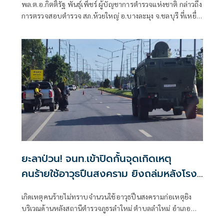
พล.ต.อ.กิตติ์รัฐ พันธุ์เพ็ชร์ ผู้บัญชาการตำรวจแห่งชาติ กล่าวถึง
การตรวจสอบตำรวจ สภ.ห้วยใหญ่ อ.บางละมุง จ.ชลบุรี ที่เหยื่อ
ซึ่งถูกนายป๋อง ผู้ต้องหาคดีฆาตกรรม 5 ศพ ข่มขืนและข่มขู่ออก
มาระบุว่า นายป๋องเป็นเด็กเดินยาของตำรวจ สภ.ห้วยใหญ่
ยะลาป่วน! จนท.เข้าปิดกั้นจุดเกิดเหตุ
คนร้ายใช้อาวุธปืนสงคราม ยิงถล่มหลังโรง
พักลำใหม่
เกิดเหตุคนร้ายไม่ทราบจำนวนใช้อาวุธปืนสงครามก่อเหตุยิง
บริเวณด้านหลังสถานีตำรวจภูธรลำใหม่ ตำบลลำใหม่ อำเภอ
เมืองยะลา จังหวัดยะลา