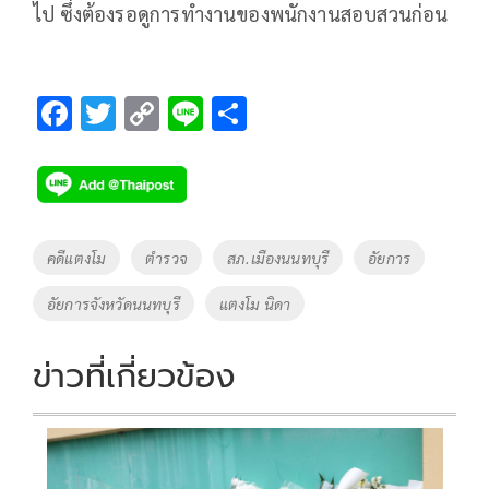
ไป ซึ่งต้องรอดูการทำงานของพนักงานสอบสวนก่อน
F
T
C
Li
S
ac
wi
o
n
h
e
tt
p
e
ar
b
er
y
e
o
Li
Tags
คดีแตงโม
ตำรวจ
สภ.เมืองนนทบุรี
อัยการ
o
n
อัยการจังหวัดนนทบุรี
แตงโม นิดา
k
k
ข่าวที่เกี่ยวข้อง