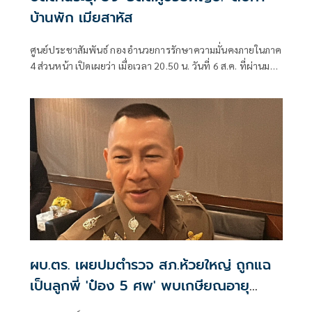
บ้านพัก เมียสาหัส
ศูนย์ประชาสัมพันธ์ กองอำนวยการรักษาความมั่นคงภายในภาค
4 ส่วนหน้า เปิดเผยว่า เมื่อเวลา 20.50 น. วันที่ 6 ส.ค. ที่ผ่านมา
เกิดเหตุคนร้ายไม่ทราบจำนวนใช้อาวุธปืนลอบยิงนายรียะ
อาแว อดีตผู้ช่วยผู้ใหญ่บ้านหมู่ที่ 5
ผบ.ตร. เผยปมตำรวจ สภ.ห้วยใหญ่ ถูกแฉ
เป็นลูกพี่ 'ป๋อง 5 ศพ' พบเกษียณอายุ
ตั้งแต่ปี 57