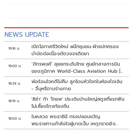
NEWS UPDATE
เปิดโอกาสชีวิตใหม่ ผนึกชุมชน-ฝ่ายปกครอง
19:16 น.
บำบัดต่อเนื่องตัดวงจรติดยา
‘ภัทรพงศ์’ ลุยยกระดับไทย ศูนย์กลางการบิน
19:00 น.
ของภูมิภาค World-Class Aviation Hub |
ห้องข่าวไทยโพสต์สุดสัปดาห์
พ่อร้อนใจคดีไม่คืบ ลูกโดนหัวโจกในห้องไถเงิน
18:34 น.
- จี้บุหรี่ตามร่างกาย
'ลิซ่า' ท้า 'โกแพ' ประเดิมบ้านใหญ่สตูลที่แรกฟัน
18:19 น.
ไม่เลี้ยงโกงท้องถิ่น
ในหลวง พระราชินี ทรงปลอบขวัญ
18:00 น.
พระราชทานกำลังใจผู้บาดเจ็บ เหตุกราดยิง
รร.เทพศิรินทร์นนทบุรี