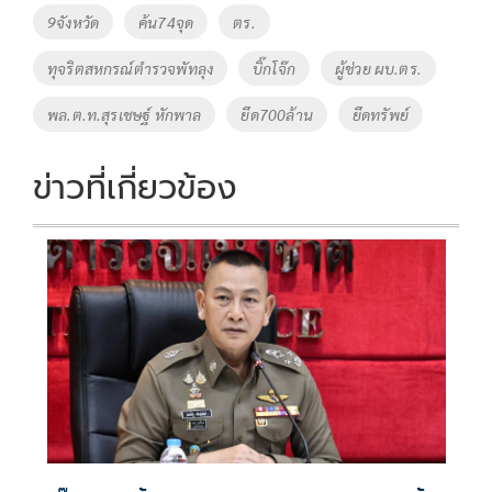
Tags
9จังหวัด
ค้น74จุด
ตร.
ทุจริตสหกรณ์ตำรวจพัทลุง
บิ๊กโจ๊ก
ผู้ช่วย ผบ.ตร.
พล.ต.ท.สุรเชษฐ์ หักพาล
ยึด700ล้าน
ยึดทรัพย์
ข่าวที่เกี่ยวข้อง