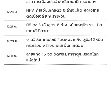
ขรก.การเมืองประจำสำนักเลขาธิการนายกฯ
HPV ภัยเงียบใกล้ตัว ชะล่าใจไม่ได้ หญิงไทย
12:28 น.
ติดเชื้อเฉลี่ย 9 ราย/วัน
นิติเวชเริ่มชันสูตร 8 ร่างเหยื่อเหตุยิง รร. เปิด
12:21 น.
เกณฑ์เยียวยา
งานวิจัยเทคโนโลยี โดดลงจากหิ้ง สู่มือ1.2หมื่น
12:20 น.
ครัวเรือน สร้างรายได้เพิ่มทุกเดือน
ลายแทง 15 จุด วัดพระมหาธาตุฯ มรดกโลก
12:15 น.
แห่งใหม่