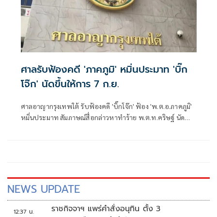
ศาลรับฟ้องคดี 'ภาคภูมิ' หมิ่นประมาท 'บิ๊ก
โจ๊ก' นัดขึ้นให้การ 7 ก.ย.
ศาลอาญากรุงเทพใต้ รับฟ้องคดี 'บิ๊กโจ๊ก' ฟ้อง 'พ.ต.อ.ภาคภูมิ'
หมิ่นประมาท สัมภาษณ์สื่อกล่าวหาทำร้าย พ.ต.ท.คริษฐ์ นัด
สอบคำให้การ 7 ก.ย. 69
NEWS UPDATE
ราชกิจจาฯ แพร่คำสั่งอนุทิน ตั้ง 3
12:37 น.