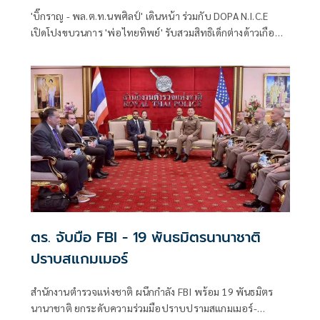
'บิ๊กราญ - พล.ต.ท.นพศิลป์' เดินหน้า ร่วมกับ DOPA N.I.C.E
เปิดโปงขบวนการ 'พ่อไทยทิพย์' รับสวมสิทธิเด็กต่างด้าวเกือบ
1,500 ราย บุกค้นโรงพยาบาลเอกชน รวบ 4 ผู้ต้องหา
ตร. จับมือ FBI - 19 พันธมิตรนานาชาติ
ปราบสแกมเมอร์
สำนักงานตำรวจแห่งชาติ ผนึกกำลัง FBI พร้อม 19 พันธมิตร
นานาชาติ ยกระดับความร่วมมือปราบปรามสแกมเมอร์-