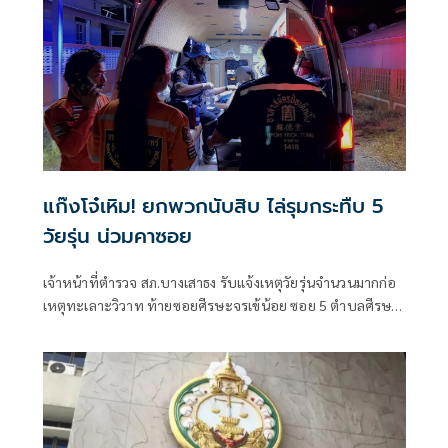
แก๊งโจ๋เหิม! ยกพวกนับสิบ ไล่รุมกระทืบ 5
วัยรุ่น น่วมคาซอย
เจ้าหน้าที่ตำรวจ สภ.บางเสาธง รับแจ้งเหตุวัยรุ่นจำนวนมากก่อ
เหตุทะเลาะวิวาท ท้ายซอยศีรษะจรเข้น้อย ซอย 5 ตำบลศีรษะ
จรเจ้น้อย