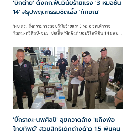
'บิ๊กต่าย' ตั้งกก.ฟันวินัยร้ายแรง '3 หมอชั้น
14' สรุปพฤติกรรมชัดเอื้อ 'ทักษิณ'
'ผบ.ตร.' ตั้งกรรมการสอบวินัยร้ายแรง 3 หมอ รพ.ตำรวจ
'โสภณ-ทวีศิลป์-ชนะ' ปมเอื้อ 'ทักษิณ' นอนวีไอพีชั้น 14 มอบ
หมาย 'พล.ต.อ.อิทธิพล' นั่งประธาน เร่งสรุปโดยเร็ว
'บิ๊กราญ-นพศิลป์' ลุยกวาดล้าง 'แก๊งพ่อ
ไทยทิพย์' สวมสิทธิเด็กต่างด้าว 1.5 พันคน