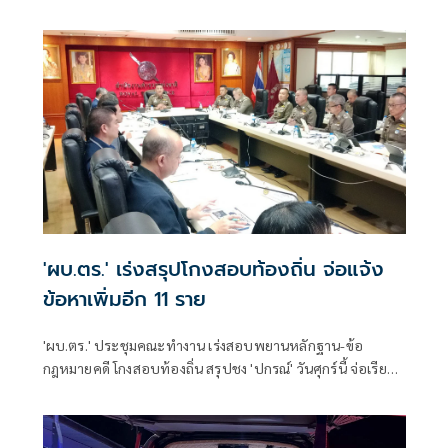
อาชญากรรมข้ามชาติ
'ผบ.ตร.' เร่งสรุปโกงสอบท้องถิ่น จ่อแจ้ง
ข้อหาเพิ่มอีก 11 ราย
'ผบ.ตร.' ประชุมคณะทำงาน เร่งสอบพยานหลักฐาน-ข้อ
กฎหมายคดี โกงสอบท้องถิ่น สรุปชง 'ปกรณ์' วันศุกร์นี้ จ่อเรียกผู้
เกี่ยวข้องอีก 11 คน เข้ารับทราบข้อกล่าวหา