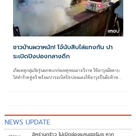
ชาวบ้านผวาหนัก! โจ๋นับสิบไล่แทงกัน ปา
ระเบิดปิงปองกลางดึก
เกิดเหตุกลุ่มวัยรุ่นยกพวกก่อเหตุทะเลาะวิวาท ใช้อาวุธมีดดาบ
ไล่ทำร้ายคู่อริ พร้อมปาระเบิดปิงปองและใช้อาวุธปืนยิงท้าทาย
กันกลางดึก
NEWS UPDATE
อิหร่านกร้าว ไม่เปิดช่องแคบฮอร์มุซ หาก