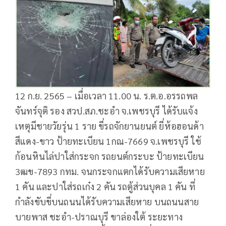
12 ก.ย. 2565 – เมื่อเวลา 11.00 น. ร.ต.อ.อรรถพล
จันทร์จุติ รอง สวป.สภ.ชะอำ จ.เพชรบุรี ได้รับแจ้ง
เหตุมีชายวัยรุ่น 1 ราย ขี่รถจักยานยนต์ ยี่ห้อฮอนด้า
สีแดง-ขาว ป้ายทะเบียน 1กณ-7669 จ.เพชรบุรี ใช้
ก้อนหินไล่ปาใส่กระจก รถยนต์กระบะ ป้ายทะเบียน
3ฒข-7893 กทม. จนกระจกแตกได้รับความเสียหาย
1 คัน และปาใส่รถเก๋ง 2 คัน รถตู้ส่วนบุคล 1 คัน ที่
กำลังขับขี่บนถนนได้รับความเสียหาย บนถนนสาย
บายพาส ชะอำ-ปราณบุรี ขาล่องใต้ ระยะทาง