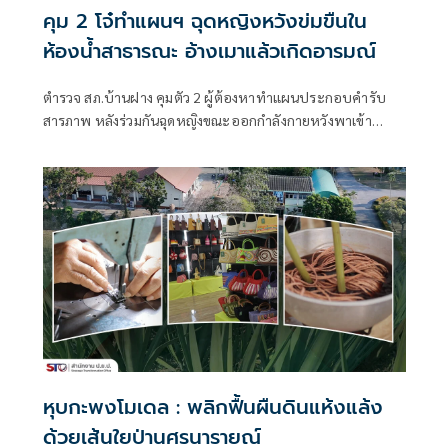
คุม 2 โจ๋ทำแผนฯ ฉุดหญิงหวังข่มขืนใน
ห้องน้ำสาธารณะ อ้างเมาแล้วเกิดอารมณ์
ตำรวจ สภ.บ้านฝาง คุมตัว 2 ผู้ต้องหาทำแผนประกอบคำรับ
สารภาพ หลังร่วมกันฉุดหญิงขณะออกกำลังกายหวังพาเข้า
ห้องน้ำสาธาร
หุบกะพงโมเดล : พลิกฟื้นผืนดินแห้งแล้ง
ด้วยเส้นใยป่านศรนารายณ์