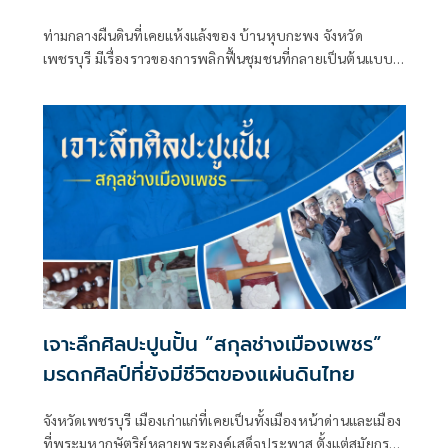
ท่ามกลางผืนดินที่เคยแห้งแล้งของ บ้านหุบกะพง จังหวัด
เพชรบุรี มีเรื่องราวของการพลิกฟื้นชุมชนที่กลายเป็นต้นแบบ
ของการพัฒนาที่ยั่งยืน จุดเริ่มต้นเกิดขึ้นเมื่อปี พ.ศ. 2517
เจาะลึกศิลปะปูนปั้น “สกุลช่างเมืองเพชร”
มรดกศิลป์ที่ยังมีชีวิตของแผ่นดินไทย
จังหวัดเพชรบุรี เมืองเก่าแก่ที่เคยเป็นทั้งเมืองหน้าด่านและเมือง
ที่พระมหากษัตริย์หลายพระองค์เสด็จประพาส ตั้งแต่สมัยกรุง