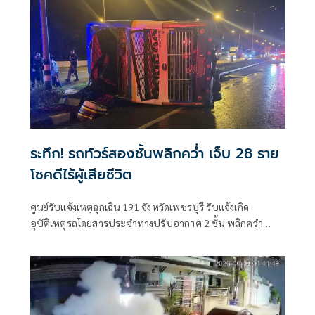
ระทึก! รถทัวร์สองชั้นพลิกคว่ำ เจ็บ 28 ราย
โชคดีไร้ผู้เสียชีวิต
ศูนย์รับแจ้งเหตุฉุกเฉิน 191 จังหวัดเพชรบุรี รับแจ้งเกิด
อุบัติเหตุรถโดยสารประจำทางปรับอากาศ 2 ชั้น พลิกคว่ำ
บริเวณถนนเพชรเกษม ขาเข้ากรุงเทพมหานคร หลักกิโลเมตรที่
129+900