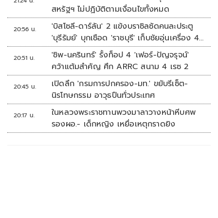
21:24 น.
สหรัฐฯ ไม่ปฏิบัติตามเงื่อนไขทั้งหมด
'บิสโซลี-ดาร์ลัน' 2 แข้งบราซิลซัดคนละประตู
20:56 น.
'บุรีรัมย์' บุกเชือด 'ราชบุรี' เก็บชัยอุ่นเครื่อง 4
นัดรวด
'ชิพ-นครินทร์' รั้งท็อป 4 'เฟอร์-ปัญจรุจน์'
20:51 น.
คว้าแต้มสำคัญ ศึก ARRC สนาม 4 เรซ 2
เปิดลึก 'กรมการปกครอง-มท.' ขยับรีเซ็ต-
20:45 น.
นิรโทษกรรม อาวุธปืนทั่วประเทศ
ในหลวงพระราชทานพวงมาลาวางหน้าหีบศพ
20:17 น.
รองผอ.- เด็กหญิง เหยื่อเหตุกราดยิง