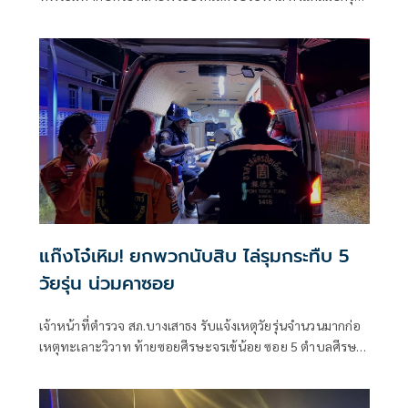
ศรีอยุธยาจนถึงกรุงรัตนโกสินทร์
แก๊งโจ๋เหิม! ยกพวกนับสิบ ไล่รุมกระทืบ 5
วัยรุ่น น่วมคาซอย
เจ้าหน้าที่ตำรวจ สภ.บางเสาธง รับแจ้งเหตุวัยรุ่นจำนวนมากก่อ
เหตุทะเลาะวิวาท ท้ายซอยศีรษะจรเข้น้อย ซอย 5 ตำบลศีรษะ
จรเจ้น้อย