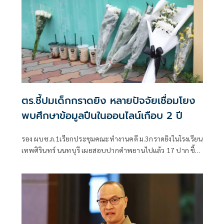
ตร.ชี้ปมเด็กกราดยิง หลายปัจจัยเชื่อมโยง
พบศึกษาข้อมูลปืนในออนไลน์เกือบ 2 ปี
รอง ผบช.ภ.1เรียกประชุมคณะทำงานคดี ม.3กราดยิงในโรงเรียน
เทพศิรินทร์ นนทบุรี เผยสอบปากคำพยานไปแล้ว 17 ปาก ชี้
ชนวนเหตุมาจากหลายปัจจัย ทั้งเรื่องครอบครัว มีปัญหากับ
เพื่อน เสพสื่อโซเชียล พบเคยสั่งซื้อปืนบีบีกันทางออนไลน์มา
โรงเรียนแต่ถูกครูยึด เร่งตรวจสอบมือถือ-คอมพิวเตอร์ โยงเหตุ
สลด