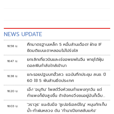
เมืองยะลา จังหวัดยะลา
NEWS UPDATE
ศึกมาตรฐานเหล็ก 5 หมื่นล้านเดือด! ฝ่าย IF
16:58 น.
ซัดมติแบนเตาหลอมไม่โปร่งใส
ยกเลิกเที่ยวบินและเร่งอพยพในจีน พายุไต้ฝุ่น
16:47 น.
ดอลฟินกำลังใกล้เข้ามา
แกะรอยปฐมบทฮั้วสว. แฉบันทึกประชุม สนช. ปี
16:38 น.
60 ใช้ 5 พันล้านยึดประเทศ
เอ๊ะ! 'อนุทิน' โพสต์วิ่งหัวชนกำแพงทุกวัน แต่
16:20 น.
กำแพงก็ยังสูงขึ้น ถ้ายังคงวิ่งชนอยู่มันก็เจ็บ
หัวอีก
'วราวุธ' แนะรับมือ 'ซูเปอร์เอลนีโญ' หนุนกักเก็บ
16:03 น.
น้ำ-ทำฝนหลวง ดัน 'ทำนาเปียกสลับแห้ง'