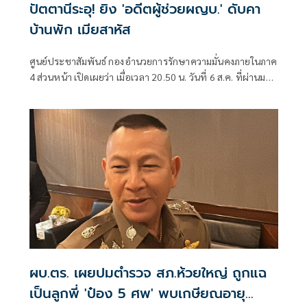
ปัตตานีระอุ! ยิง 'อดีตผู้ช่วยผญบ.' ดับคา
บ้านพัก เมียสาหัส
ศูนย์ประชาสัมพันธ์ กองอำนวยการรักษาความมั่นคงภายในภาค
4 ส่วนหน้า เปิดเผยว่า เมื่อเวลา 20.50 น. วันที่ 6 ส.ค. ที่ผ่านมา
เกิดเหตุคนร้ายไม่ทราบจำนวนใช้อาวุธปืนลอบยิงนายรียะ
อาแว อดีตผู้ช่วยผู้ใหญ่บ้านหมู่ที่ 5
ผบ.ตร. เผยปมตำรวจ สภ.ห้วยใหญ่ ถูกแฉ
เป็นลูกพี่ 'ป๋อง 5 ศพ' พบเกษียณอายุ