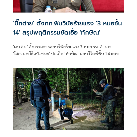
'บิ๊กต่าย' ตั้งกก.ฟันวินัยร้ายแรง '3 หมอชั้น
14' สรุปพฤติกรรมชัดเอื้อ 'ทักษิณ'
'ผบ.ตร.' ตั้งกรรมการสอบวินัยร้ายแรง 3 หมอ รพ.ตำรวจ
'โสภณ-ทวีศิลป์-ชนะ' ปมเอื้อ 'ทักษิณ' นอนวีไอพีชั้น 14 มอบ
หมาย 'พล.ต.อ.อิทธิพล' นั่งประธาน เร่งสรุปโดยเร็ว