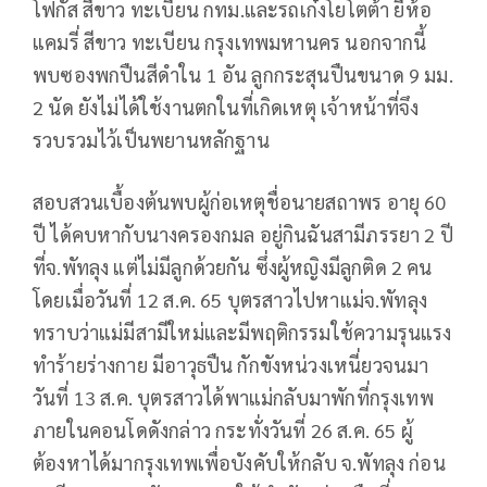
โฟกัส สีขาว ทะเบียน กทม.และรถเก๋งโยโตต้า ยี่ห้อ
แคมรี่ สีขาว ทะเบียน กรุงเทพมหานคร นอกจากนี้
พบซองพกปืนสีดำใน 1 อัน ลูกกระสุนปืนขนาด 9 มม.
2 นัด ยังไม่ได้ใช้งานตกในที่เกิดเหตุ เจ้าหน้าที่จึง
รวบรวมไว้เป็นพยานหลักฐาน
สอบสวนเบื้องต้นพบผู้ก่อเหตุชื่อนายสถาพร อายุ 60
ปี ได้คบหากับนางครองกมล อยู่กินฉันสามีภรรยา 2 ปี
ที่จ.พัทลุง แต่ไม่มีลูกด้วยกัน ซึ่งผู้หญิงมีลูกติด 2 คน
โดยเมื่อวันที่ 12 ส.ค. 65 บุตรสาวไปหาแม่จ.พัทลุง
ทราบว่าแม่มีสามีใหม่และมีพฤติกรรมใช้ความรุนแรง
ทำร้ายร่างกาย มีอาวุธปืน กักขังหน่วงเหนี่ยวจนมา
วันที่ 13 ส.ค. บุตรสาวได้พาแม่กลับมาพักที่กรุงเทพ
ภายในคอนโดดังกล่าว กระทั่งวันที่ 26 ส.ค. 65 ผู้
ต้องหาได้มากรุงเทพเพื่อบังคับให้กลับ จ.พัทลุง ก่อน