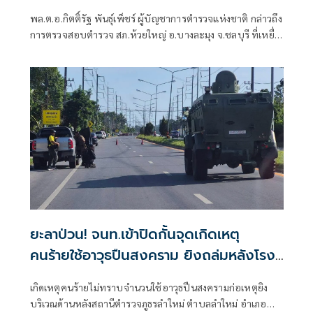
ตั้งแต่ปี 57
พล.ต.อ.กิตติ์รัฐ พันธุ์เพ็ชร์ ผู้บัญชาการตำรวจแห่งชาติ กล่าวถึง
การตรวจสอบตำรวจ สภ.ห้วยใหญ่ อ.บางละมุง จ.ชลบุรี ที่เหยื่อ
ซึ่งถูกนายป๋อง ผู้ต้องหาคดีฆาตกรรม 5 ศพ ข่มขืนและข่มขู่ออก
มาระบุว่า นายป๋องเป็นเด็กเดินยาของตำรวจ สภ.ห้วยใหญ่
ยะลาป่วน! จนท.เข้าปิดกั้นจุดเกิดเหตุ
คนร้ายใช้อาวุธปืนสงคราม ยิงถล่มหลังโรง
พักลำใหม่
เกิดเหตุคนร้ายไม่ทราบจำนวนใช้อาวุธปืนสงครามก่อเหตุยิง
บริเวณด้านหลังสถานีตำรวจภูธรลำใหม่ ตำบลลำใหม่ อำเภอ