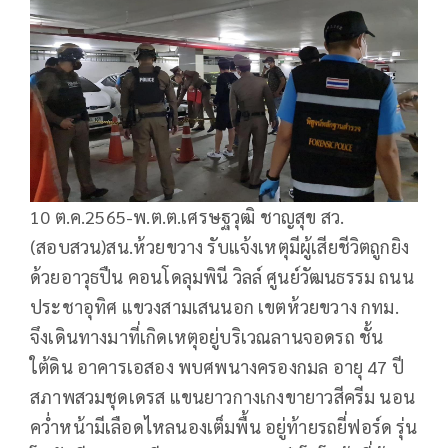
10 ต.ค.2565-พ.ต.ต.เศรษฐวุฒิ ชาญสุข สว.
(สอบสวน)สน.ห้วยขวาง รับแจ้งเหตุมีผู้เสียชีวิตถูกยิง
ด้วยอาวุธปืน คอนโดลุมพินี วิลล์ ศูนย์วัฒนธรรม ถนน
ประชาอุทิศ แขวงสามเสนนอก เขตห้วยขวาง กทม.
จึงเดินทางมาที่เกิดเหตุอยู่บริเวณลานจอดรถ ชั้น
ใต้ดิน อาคารเอสอง พบศพนางครองกมล อายุ 47 ปี
สภาพสวมชุดเดรส แขนยาวกางเกงขายาวสีครีม นอน
คว่ำหน้ามีเลือดไหลนองเต็มพื้น อยู่ท้ายรถยี่ฟอร์ด รุ่น