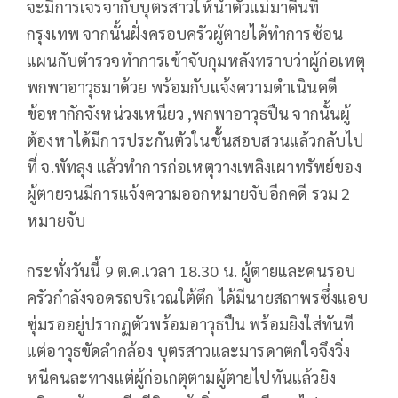
จะมีการเจรจากับบุตรสาวให้นำตัวแม่มาคืนที่
กรุงเทพ จากนั้นฝั่งครอบครัวผู้ตายได้ทำการซ้อน
แผนกับตำรวจทำการเข้าจับกุมหลังทราบว่าผู้ก่อเหตุ
พกพาอาวุธมาด้วย พร้อมกับแจ้งความดำเนินคดี
ข้อหากักจังหน่วงเหนียว ,พกพาอาวุธปืน จากนั้นผู้
ต้องหาได้มีการประกันตัวในชั้นสอบสวนแล้วกลับไป
ที่ จ.พัทลุง แล้วทำการก่อเหตุวางเพลิงเผาทรัพย์ของ
ผู้ตายจนมีการแจ้งความออกหมายจับอีกคดี รวม 2
หมายจับ
กระทั่งวันนี้ 9 ต.ค.เวลา 18.30 น. ผู้ตายและคนรอบ
ครัวกำลังจอดรถบริเวณใต้ตึก ได้มีนายสถาพรซึ่งแอบ
ซุ่มรออยู่ปรากฏตัวพร้อมอาวุธปืน พร้อมยิงใส่ทันที
แต่อาวุธขัดลำกล้อง บุตรสาวและมารดาตกใจจึงวิ่ง
หนีคนละทางแต่ผู้ก่อเกตุตามผู้ตายไปทันแล้วยิง