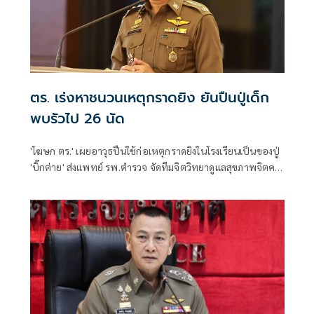
ตร. เร่งหาชนวนเหตุกราดยิง ยันปืนปู่เด็ก
พบรัวไป 26 นัด
'โฆษก ตร.' เผยอาวุธปืนใช้ก่อเหตุกราดยิงในโรงเรียนเป็นของปู่
'บิ๊กต่าย' ส่งแพทย์ รพ.ตำรวจ จัดทีมจิตวิทยาดูแลสุขภาพจิตครู
นักเรียน ผู้ปกครอง