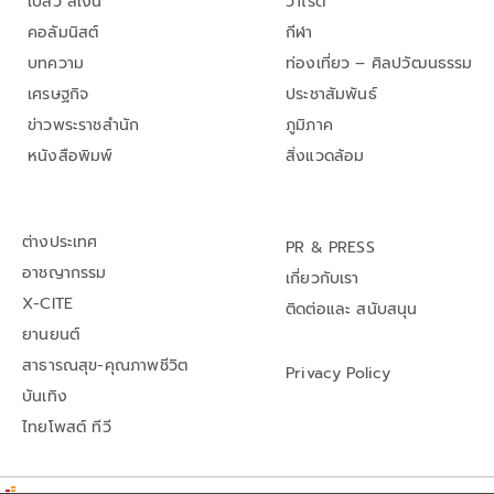
เปลว สีเงิน
วาไรตี้
คอลัมนิสต์
กีฬา
บทความ
ท่องเที่ยว – ศิลปวัฒนธรรม
เศรษฐกิจ
ประชาสัมพันธ์
ข่าวพระราชสำนัก
ภูมิภาค
หนังสือพิมพ์
สิ่งแวดล้อม
ต่างประเทศ
PR & PRESS
อาชญากรรม
เกี่ยวกับเรา
X-CITE
ติดต่อและ สนับสนุน
ยานยนต์
สาธารณสุข-คุณภาพชีวิต
Privacy Policy
บันเทิง
ไทยโพสต์ ทีวี