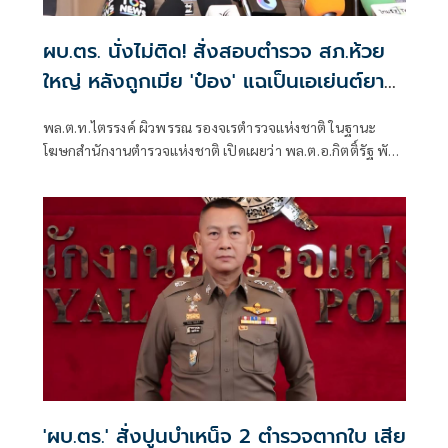
ผบ.ตร. นั่งไม่ติด! สั่งสอบตำรวจ สภ.ห้วย
ใหญ่ หลังถูกเมีย 'ป๋อง' แฉเป็นเอเย่นต์ยา
เสพติด
พล.ต.ท.ไตรรงค์ ผิวพรรณ รองจเรตำรวจแห่งชาติ ในฐานะ
โฆษกสำนักงานตำรวจแห่งชาติ เปิดเผยว่า พล.ต.อ.กิตติ์รัฐ พันธุ์
เพ็ชร์ ผู้บัญชาการตำรวจแห่งชาติ (ผบ.ตร.) สั่งการให้เร่งตรวจ
สอบข้อเท็จกรณีมีการกล่าวอ้างว่า นายฑนาฯ หรือ ป๋อง
'ผบ.ตร.' สั่งปูนบำเหน็จ 2 ตำรวจตากใบ เสีย