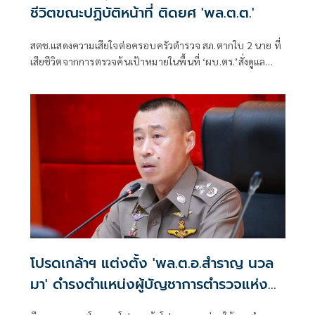
ชีวิตขณะปฏิบัติหน้าที่ ติดยศ 'พล.ต.ต.'
สตช.แสดงความเสียใจต่อครอบครัวตำรวจ สภ.ตากใบ 2 นาย ที่
เสียชีวิตจากการตรวจค้นเป้าหมายในพื้นที่ ‘ผบ.ตร.’สั่งดูแล
สวัสดิการเต็มที่ และดูแลรักษาอย่างดีที่สุด 4 ตำรวจที่บาดเจ็บ
จากเหตุดังกล่าว
โปรดเกล้าฯ แต่งตั้ง 'พล.ต.อ.สำราญ นวล
มา' ดำรงตำแหน่งผู้บัญชาการตำรวจแห่ง
ชาติ