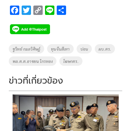
F
T
C
Li
S
ac
wi
o
n
h
e
tt
p
e
ar
b
er
y
e
o
Li
Tags
ชูวิทย์ กมลวิศิษฎ์
ทุนจีนสีเทา
บ่อน
ผบ.ตร.
o
n
พล.ต.ต.อาชยน ไกรทอง
โฆษกตร.
k
k
ข่าวที่เกี่ยวข้อง