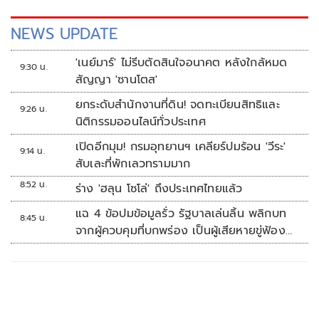
NEWS UPDATE
'เนย์มาร์' ไม่รีบตัดสินใจอนาคต หลังใกล้หมด
9:30 น.
สัญญา 'ซานโตส'
ยกระดับสำนักงานที่ดิน! จดทะเบียนสิทธิและ
9:26 น.
นิติกรรมออนไลน์ทั่วประเทศ
เปิดอีกมุม! กรมอุทยานฯ เคลียร์ปมร้อน 'วีระ'
9:14 น.
สับเละที่พักเลวทรามมาก
8:52 น.
ร่าง 'ฮลุน โซโล่' ถึงประเทศไทยแล้ว
แฉ 4 ข้อปมข้อมูลรั่ว รัฐบาลเล่นลิ้น พลิกบท
8:45 น.
จากผู้ควบคุมที่บกพร่อง เป็นผู้เสียหายขู่ฟ้อง
คนเอาความจริงมาพูด