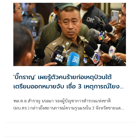
'บิ๊กราญ' เผยรู้ตัวคนร้ายก่อเหตุป่วนใต้
เตรียมออกหมายจับ เชื่อ 3 เหตุการณ์โยง
กลุ่มเดียวกัน
พล.ต.อ.สำราญ นวลมา รองผู้บัญชาการตำรวจแห่งชาติ
(ผบ.ตร.) กล่าวถึงสถานการณ์ความรุนแรงใน 3 จังหวัดชายแดน
ภาคใต้ ซึ่งล่าสุดเกิดเหตุที่ อ.ศรีสาคร จ.นราธิวาส ยิงหัวหน้าคน
งานก่อสร้างถนนเสียชีวิตระหว่างปฏิบัติหน้าที่ รวมถึงเหตุคาร์
บอมโรงพักเก่าที่ อ.เมือง จ.นราธิวาส และคนร้ายยิงทหารพราน
เสียชีวิต 5 คน ที่ด่านระแงะ อ.ระแงะ จ.นราธิวาส