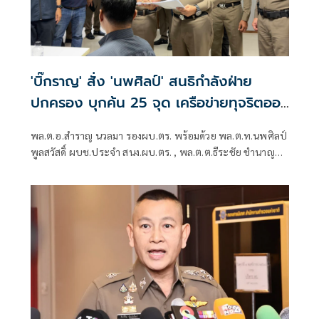
'บิ๊กราญ' สั่ง 'นพศิลป์' สนธิกำลังฝ่าย
ปกครอง บุกค้น 25 จุด เครือข่ายทุจริตออ
กบัตรปชช.
พล.ต.อ.สำราญ นวลมา รองผบ.ตร. พร้อมด้วย พล.ต.ท.นพศิลป์
พูลสวัสดิ์ ผบช.ประจำ สนง.ผบ.ตร. , พล.ต.ต.ธีระชัย ชำนาญ
หมอ รอง ผบช.