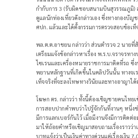
กำกับการ 3 (รับผิดชอบสนามบินสุวรรณภูมิ) สัง
ดูแลนักท่องเที่ยวดังกล่าวเอง ซึ่งทางกองบัญ
ศปก. แล้วและได้ตั้งกรรมการตรวจสอบข้อเท็จจ
พล.ต.ต.อาชยน กล่าวว่า ส่วนตำรวจ 2 นายที
เตรียมแจ้งข้อกล่าวหาเรื่อง พ.ร.บ.จราจรทา
ไซเรนและเครื่องหมายราชการมาติดที่รถ ซึ่
พยานหลักฐานที่เกิดขึ้นในคลิปวันนั้น ทางจเร
เท็จจริงที่จะลงโทษทางวินัยและทางอาญาได้
โฆษก ตร. กล่าวว่า ทั้งนี้ต้องเชิญชายคนไทยเ
การสอบปากคำพบว่าไปรู้จักกันที่งานๆ หนึ่ง
มีการแลกเบอร์กันไว้ เมื่อมีงานจึงมีการติดต่อ
มาให้ถ้อยคำหรือเชิญมาสอบถามเรื่องราวว่าเป็
บาทแจ้งว่าเป็นเงินค่าทางด่วนแต่เรื่องเงิน 