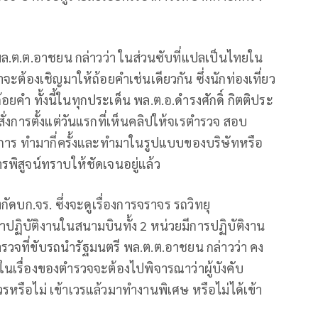
.ต.ต.อาชยน กล่าวว่า ในส่วนซับที่แปลเป็นไทยใน
จะต้องเชิญมาให้ถ้อยคำเช่นเดียวกัน ซึ่งนักท่องเที่ยว
ยคำ ทั้งนี้ในทุกประเด็น พล.ต.อ.ดำรงศักดิ์ กิตติประ
สั่งการตั้งแต่วันแรกที่เห็นคลิปให้จเรตำรวจ สอบ
 วิธีการ ทำมากี่ครั้งและทำมาในรูปแบบของบริษัทหรือ
พิสูจน์ทราบให้ชัดเจนอยู่แล้ว
กัดบก.จร. ซึ่งจะดูเรื่องการจราจร รถวิทยุ
าปฏิบัติงานในสนามบินทั้ง 2 หน่วยมีการปฏิบัติงาน
นตำรวจที่ขับรถนำรัฐมนตรี พล.ต.ต.อาชยน กล่าวว่า คง
ในเรื่องของตำรวจจะต้องไปพิจารณาว่าผู้บังคับ
วรหรือไม่ เข้าเวรแล้วมาทำงานพิเศษ หรือไม่ได้เข้า