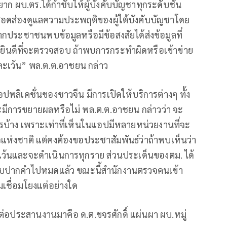
าก ผบ.ตร.ได้กำชับให้ผู้บังคับบัญชาทุกระดับชั้น
รได้สอดส่องดูแลความประพฤติของผู้ใต้บังคับบัญชาโดย
หากประชาชนพบข้อมูลหรือมีข้อสงสัยได้ส่งข้อมูลที่
ินดีที่จะตรวจสอบ ถ้าพบการกระทำผิดหรือเข้าข่าย
ีละเว้น” พล.ต.ต.อาชยน กล่าว
อปพลิเคชั่นของชาวจีน มีการเปิดให้บริการต่างๆ ทั้ง
ะมีการขยายผลหรือไม่ พล.ต.ต.อาชยน กล่าวว่า จะ
งไรบ้าง เพราะเท่าที่เห็นในแอปมีหลายหน่วยงานที่จะ
แห่งชาติ แต่คงต้องขอประชาสัมพันธ์ว่าถ้าพบเห็นว่า
ละเว้นและจะดำเนินการทุกราย ส่วนประเด็นของตม. ได้
สอบปากคำไปหมดแล้ว ขณะนี้สำนักงานตรวจคนเข้า
ามเชื่อมโยงแต่อย่างใด
รติดต่อประสานงานมาคือ ด.ต.ขจรศักดิ์ แผ่นผา ผบ.หมู่