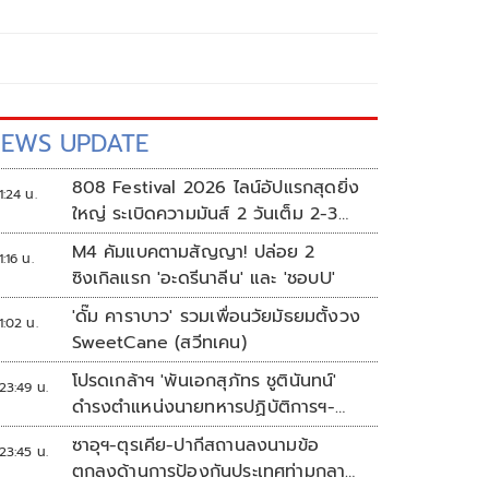
EWS UPDATE
808 Festival 2026 ไลน์อัปแรกสุดยิ่ง
1:24 น.
ใหญ่ ระเบิดความมันส์ 2 วันเต็ม 2-3
ต.ค.นี้
M4 คัมแบคตามสัญญา! ปล่อย 2
1:16 น.
ซิงเกิลแรก 'อะดรีนาลีน' และ 'ชอบU'
'ดั๊ม คาราบาว' รวมเพื่อนวัยมัธยมตั้งวง
1:02 น.
SweetCane (สวีทเคน)
โปรดเกล้าฯ 'พันเอกสุภัทร ชูตินันทน์'
23:49 น.
ดำรงตำแหน่งนายทหารปฏิบัติการฯ-
พระราชทานยศ 'พลตรี'
ซาอุฯ-ตุรเคีย-ปากีสถานลงนามข้อ
23:45 น.
ตกลงด้านการป้องกันประเทศท่ามกลาง