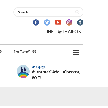
LINE : @THAIPOST
พ์
ไทยโพสต์ ทีวี
มองมุมสูง
จำเขามาเล่าให้ฟัง : เมื่อเราอายุ
80 ปี