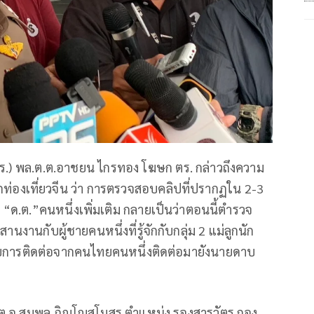
ตร.) พล.ต.ต.อาชยน ไกรทอง โฆษก ตร. กล่าวถึงความ
่องเที่ยวจีน ว่า การตรวจสอบคลิปที่ปรากฏใน 2-3
 “ด.ต.”คนหนึ่งเพิ่มเติม กลายเป็นว่าตอนนี้ตำรวจ
านงานกับผู้ชายคนหนึ่งที่รู้จักกับกลุ่ม 2 แม่ลูกนัก
้รับการติดต่อจากคนไทยคนหนึ่งติดต่อมายังนายดาบ
 ร.ต.อ.สมพล ภิญโญสโมสร ตำแหน่ง รองสารวัตร กอง