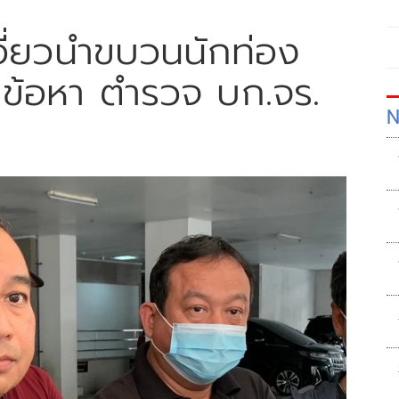
เอี่ยวนำขบวนนักท่อง
2 ข้อหา ตำรวจ บก.จร.
N