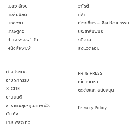
เปลว สีเงิน
วาไรตี้
คอลัมนิสต์
กีฬา
บทความ
ท่องเที่ยว – ศิลปวัฒนธรรม
เศรษฐกิจ
ประชาสัมพันธ์
ข่าวพระราชสำนัก
ภูมิภาค
หนังสือพิมพ์
สิ่งแวดล้อม
ต่างประเทศ
PR & PRESS
อาชญากรรม
เกี่ยวกับเรา
X-CITE
ติดต่อและ สนับสนุน
ยานยนต์
สาธารณสุข-คุณภาพชีวิต
Privacy Policy
บันเทิง
ไทยโพสต์ ทีวี