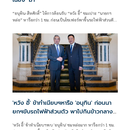
“อนุทิน-สีหศักดิ์” ให้การต้อนรับ “หวัง อี้” ชมเปาะ “นายกฯ
หล่อ” หารือกว่า 1 ชม. ก่อนเป็นโชเฟอร์พาขึ้นรถไฟฟ้าส่วนตัว
ไปกินข้าวกลางวัน อนุทินฝากอย่าลืมไทย หากจีนไปเจรจาเปิด
ช่องแคบฮอร์มุซ ขนส่งน้ำมันดิบ-ก๊าซ พร้อมขอให้ขายปุ๋ยช่วย
ไทย เล็งเชิญ “นายกรัฐมนตรีหลี่ เฉียง” มาไทย
'หวัง อี้' ข้าทำเนียบฯหารือ 'อนุทิน' ก่อนนา
ยกฯขับรถไฟฟ้าส่วนตัว พาไปกินข้าวกลาง
วัน
'หวัง อี้' ข้าทำเนียบฯพบ 'อนุทิน' ชมหล่อมาก หารือกว่า 1 ชม.