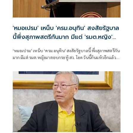
'หมอเปรม' เหน็บ 'ครม.อนุทิน' สงสัยรัฐบาล
นี้พึ่งสุภาพสตรีกันมาก มีแต่ 'รมต.หญิง'
มาตอบกระทู้
‘หมอเปรม’ เหน็บ ‘ครม.อนุทิน’ สงสัยรัฐบาลนี้ พึ่งสุภาพสตรีกัน
มาก มีแต่ รมต.หญิงมาตอบกระทู้ สว. โอด วันนี้กินแห้วอีกแล้ว
แซว ‘พัฒนา’ เมื่อคืนไปกินก๋วยเตี๋ยว ‘นายกฯ’ แต่ไม่ยอมมาตอบ
ถาม ’นายกฯ‘ ไม่กำชับเหรอ