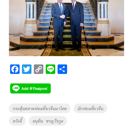
F
T
C
Li
S
ac
wi
o
n
h
e
tt
p
e
ar
b
er
y
e
o
Li
Tags
กระตุ้นตลาดท่องเที่ยวจีนมาไทย
นักท่องเที่ยวจีน
o
n
หวังอี้
อนุทิน ชาญวีรกูล
k
k