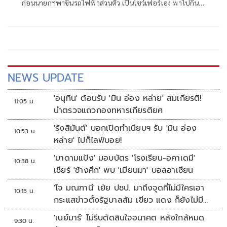
ก่อนนายกฯพาขึ้นรถไฟฟ้าส่วนตัว เป็นโชว์เฟอร์เอง พาไปกิน
ข้าวกลางวัน
NEWS UPDATE
'อนุทิน' ต้อนรับ 'มิน อ่อง หล่าย' สมเกียรติ!
11:05 น.
นำตรวจแถวกองทหารเกียรติยศ
'รังสิมันต์' บอกเปิดทำเนียบฯ รับ 'มิน อ่อง
10:53 น.
หล่าย' ไปก็ไลฟ์บอย!
'มาดามแป้ง' มอบบัตร 'โรงเรียน-อคาเดมี'
10:38 น.
เชียร์ 'ช้างศึก' พบ 'เมียนมา' บอลอาเซียน
'โจ มณฑานี' เย้ย ปชป. มาถึงจุดที่ไม่มีใครเอา
10:15 น.
กระแสข่าวตั้งรัฐบาลส้ม เขียว แดง ก็ยังไม่มีฟ้า
เลย
'เนย์มาร์' ไม่รีบตัดสินใจอนาคต หลังใกล้หมด
9:30 น.