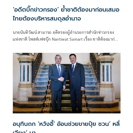
‘อดีตบิ๊กข่าวกรอง’ ย้ำชาติต้องมาก่อนเสมอ
ไทยต้องบริหารสมดุลอำนาจ
นายนันทิวัฒน์ สามารถ อดีตรองผู้อำนวยการสำนักข่าวกรอง
แห่งชาติ โพสต์เฟซบุ๊ก Nantiwat Samart เรื่อง ชาติต้องมาก่อน
เสมอ
อนุทินถก ‘หวังอี้’ อ้อนช่วยขายปุ๋ย ชวน‘ หลี่
เฉียง’ มา