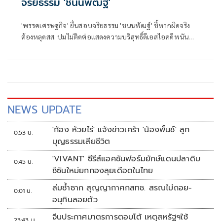
จริยธรรม 'ชนนพัฒฐ์'
'พรรคเศรษฐกิจ' ยื่นสอบจริยธรรม 'ชนนพัฒฐ์' ชี้หากผิดจริง
ต้องหลุดสส. ปมไม่ติดต่อแสดงความบริสุทธิ์ดีเอสไอคดีพนัน
ออนไลน์ แม้สภาเคยใช้เอกสิทธิ์คุ้มครอง ชี้กระทบเกียรติยศ
สส.ทั้งสภา
NEWS UPDATE
'ก้อง ห้วยไร่' แจ้งข่าวเศร้า 'น้องพั้นช์' ลูก
0:53 น.
บุญธรรมเสียชีวิต
'VIVANT' ซีรีส์แอคชันฟอร์มยักษ์แดนปลาดิบ
0:45 น.
ซีซันใหม่ยกกองลุยเดือดในไทย
ล่มซ้ำซาก สุญญากาศกสทช. สรณไม่ถอย-
0:01 น.
อนุทินลอยตัว
จีนประกาศมาตรการตอบโต้ เหตุสหรัฐฯใช้
23:43 น.