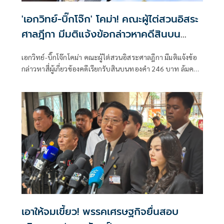
'เอกวิทย์-บิ๊กโจ๊ก' โคม่า! คณะผู้ไต่สวนอิสระ
ศาลฎีกา มีมติแจ้งข้อกล่าวหาคดีสินบน
ทองคำ 246 บาท
เอกวิทย์-บิ๊กโจ๊กโคม่า คณะผู้ไต่สวนอิสระศาลฎีกา มีมติแจ้งข้อ
กล่าวหาสี่ผู้เกี่ยวข้องคดีเรียกรับสินบนทองคำ 246 บาท ล้มคดี
เว็บพนันออนไลน์
เอาให้จมเขี้ยว! พรรคเศรษฐกิจยื่นสอบ