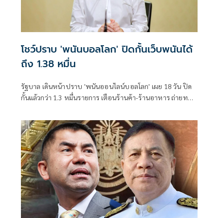
โชว์ปราบ 'พนันบอลโลก' ปิดกั้นเว็บพนันได้
ถึง 1.38 หมื่น
รัฐบาล เดินหน้าปราบ 'พนันออนไลน์บอลโลก' เผย 18 วัน ปิด
กั้นแล้วกว่า 1.3 หมื่นรายการ เตือนร้านค้า-ร้านอาหาร ถ่ายทอด
สดโดยไม่ได้รับอนุญาต โทษจำคุก 4 ปี ปรับ 8 แสนบาท