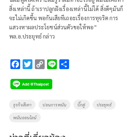
สิ่งเหล่านี้ ถ้าเราปลูกฝังเรื่องเหล่านี้ไม่ได้ สิ่งดีๆมันก็
จะไม่เกิดขึ้น พอกันเสียทีเถอะเรื่องการทุจริต การ
แสวงหาผลประโยชน์ส่วนตัวขอให้พอ”
พล.อ.ประยุทธ์ กล่าว
F
T
C
Li
S
ac
wi
o
n
h
e
tt
p
e
ar
b
er
y
e
o
Li
Tags
ธุรกิจสีเทา
บ่อนการพนัน
บิ๊กตู่
ประยุทธ์
o
n
พนันออนไลน์
k
k