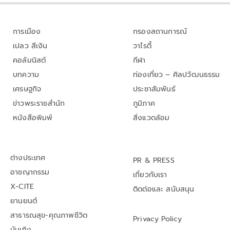
การเมือง
กรองสถานการณ์
เปลว สีเงิน
วาไรตี้
คอลัมนิสต์
กีฬา
บทความ
ท่องเที่ยว – ศิลปวัฒนธรรม
เศรษฐกิจ
ประชาสัมพันธ์
ข่าวพระราชสำนัก
ภูมิภาค
หนังสือพิมพ์
สิ่งแวดล้อม
ต่างประเทศ
PR & PRESS
อาชญากรรม
เกี่ยวกับเรา
X-CITE
ติดต่อและ สนับสนุน
ยานยนต์
สาธารณสุข-คุณภาพชีวิต
Privacy Policy
บันเทิง