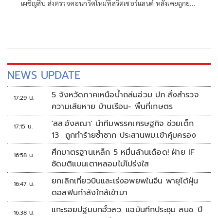
เผชิญสืบ ส่งตรวจคอนกรีตใหม่ที่สวิตเซอร์แลนด์ หลังเคยถูกยก
คำร้องไปแล้ว 1 ครั้ง คราวนี้ขอให้ศาลลงเดินเผชิญสืบ ฟังคำสั่ง
20 ก.ค.
NEWS UPDATE
5 จังหวัดภาคเหนือน้ำถล่มอ่วม ปภ.สั่งสำรวจ
17:29 น.
ความเสียหาย บ้านเรือน- พื้นที่เกษตร
'สส.อังสณา' นำทีมพรรคเศรษฐกิจ ช่วยเด็ก
17:15 น.
13 ถูกทำร้ายซ้ำซาก ประสานพม.เข้าคุ้มครอง
ศึกมาตรฐานเหล็ก 5 หมื่นล้านเดือด! ฝ่าย IF
16:58 น.
ซัดมติแบนเตาหลอมไม่โปร่งใส
ยกเลิกเที่ยวบินและเร่งอพยพในจีน พายุไต้ฝุ่น
16:47 น.
ดอลฟินกำลังใกล้เข้ามา
แกะรอยปฐมบทฮั้วสว. แฉบันทึกประชุม สนช. ปี
16:38 น.