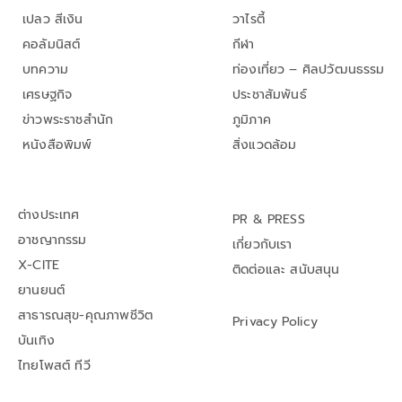
เปลว สีเงิน
วาไรตี้
คอลัมนิสต์
กีฬา
บทความ
ท่องเที่ยว – ศิลปวัฒนธรรม
เศรษฐกิจ
ประชาสัมพันธ์
ข่าวพระราชสำนัก
ภูมิภาค
หนังสือพิมพ์
สิ่งแวดล้อม
ต่างประเทศ
PR & PRESS
อาชญากรรม
เกี่ยวกับเรา
X-CITE
ติดต่อและ สนับสนุน
ยานยนต์
สาธารณสุข-คุณภาพชีวิต
Privacy Policy
บันเทิง
ไทยโพสต์ ทีวี