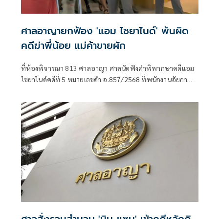
ศาลอาญายกฟ้อง 'แอม ไซยาไนด์' พ้นผิด
คดีฆ่าพี่น้อย แม่ค้าขายผัก
ที่ห้องพิจารณา 813 ศาลอาญา ศาลนัดฟังคำพิพากษาคดีแอม
ไซยาไนด์คดีที่ 5 หมายเลขดำ อ.857/2568 ที่พนักงานอัยกา
ฝ่ายคดีอาญา10เ
ศาลสั่งรวมสำนวน 'มิน-แซม' เข้าคดีหลักดิ