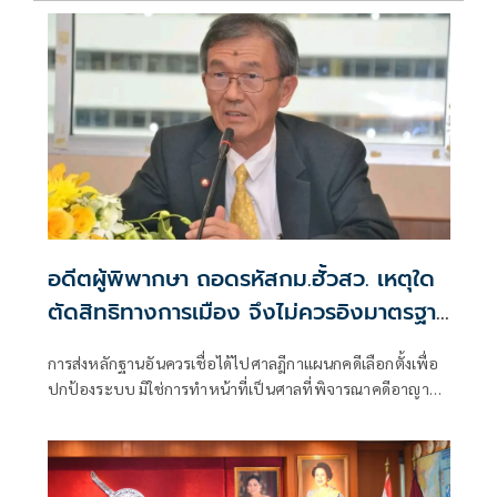
อดีตผู้พิพากษา ถอดรหัสกม.ฮั้วสว. เหตุใด
ตัดสิทธิทางการเมือง จึงไม่ควรอิงมาตรฐาน
เดียวกับคดีอาญา
การส่งหลักฐานอันควรเชื่อได้ไปศาลฎีกาแผนกคดีเลือกตั้งเพื่อ
ปกป้องระบบ มิใช่การทำหน้าที่เป็นศาลที่พิจารณาคดีอาญา
เพื่อลงโทษตัวบุคคล