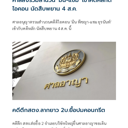
ไอคอน นัดสืบพยาน 4 ส.ค.
ศาลอนุญาตรวมสำนวนคดีดิไอคอน 'มิน พีชญา-แซม ยุรนันท์'
เข้ากับคดีหลัก นัดสืบพยาน 4 ส.ค. นี้
คดีตึกสตง.ลากยาว 2บ.ยื้อปมคอนกรีต
คดีตึก สตง.ส่อยื้อ 2 จำเลยบริษัทใหญ่ยื่นศาลอาญาขอเดิน