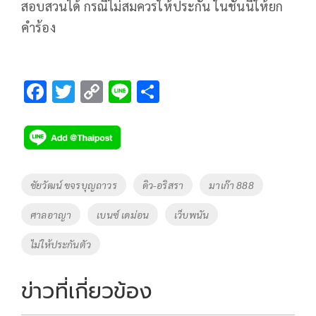
สอบสวนได้ กรณีไม่สมควรให้ประกัน ในชั้นนี้ให้ยก
คำร้อง
F
T
C
Li
S
ac
wi
o
n
h
e
tt
p
e
ar
b
er
y
e
o
Li
Tags
ชัยวัฒน์ ขจรบุญถาวร
ดิว-อริสรา
มาเก๊า 888
o
n
ศาลอาญา
เบนซ์ เดม่อน
เว็บพนัน
k
k
ไม่ให้ประกันตัว
ข่าวที่เกี่ยวข้อง