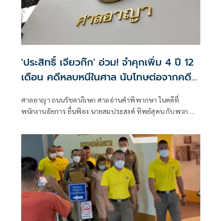
'ประสิทธิ์ เจียวก๊ก' อ่วม! จำคุกเพิ่ม 4 ปี 12
เดือน คดีหลบหนีในศาล นับโทษต่อจากคดี
ฉ้อโกง 1,155 ปี
ศาลอาญา ถนนรัชดาภิเษก ศาลอ่านคำพิพากษา ในคดีที่
พนักงานอัยการ ยื่นฟ้อง นายสมประสงค์ ทิพย์สุคน กับพวก ที่
กับพวกรวม 5 คน (มีนายประสิทธิ์ เจียวก๊ก เป็นจำเลยที่ 5 )ใน
ความผิดหลบหนีไประหว่างที่ถูกคุมขังตามอำนาจของศาล