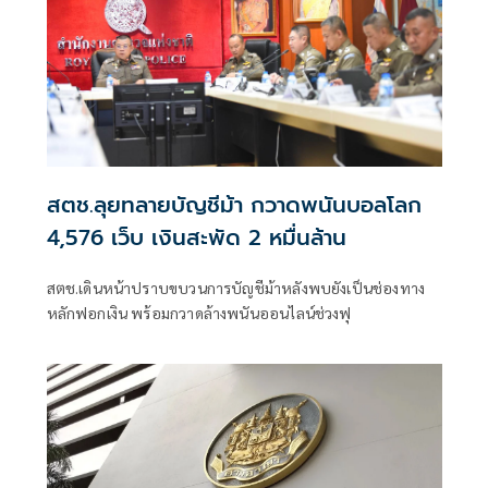
สตช.ลุยทลายบัญชีม้า กวาดพนันบอลโลก
4,576 เว็บ เงินสะพัด 2 หมื่นล้าน
สตช.เดินหน้าปราบขบวนการบัญชีม้าหลังพบยังเป็นช่องทาง
หลักฟอกเงิน พร้อมกวาดล้างพนันออนไลน์ช่วงฟุ