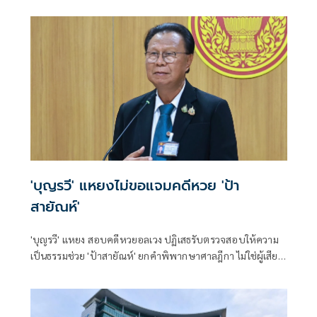
'บุญรวี' แหยงไม่ขอแจมคดีหวย 'ป้า
สายัณห์'
'บุญรวี' แหยง สอบคดีหวยอลเวง ปฏิเสธรับตรวจสอบให้ความ
เป็นธรรมช่วย 'ป้าสายัณห์' ยกคำพิพากษาศาลฎีกา ไม่ใช่ผู้เสีย
หาย ชี้สงสารแต่ช่วยเหลือไม่ได้ เป็นเรื่องบุญมีแต่กรรมบัง