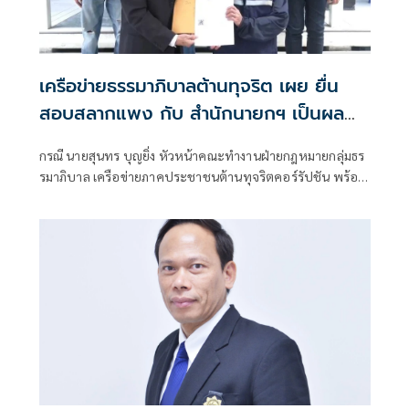
เครือข่ายธรรมาภิบาลต้านทุจริต เผย ยื่น
สอบสลากแพง กับ สำนักนายกฯ เป็นผล
แล้ว สั่งกระทรวงคลังสอบข้อเท็จจริง
กรณี นายสุนทร บุญยิ่ง หัวหน้าคณะทำงานฝ่ายกฎหมายกลุ่มธร
จับตา 'เอกนิติ' รมว.คลัง ดำเนินการต่อ
รมาภิบาล เครือข่ายภาคประชาชนต้านทุจริตคอร์รัปชัน พร้อม
อย่างไร
กับเครือข่ายผู้ด้อยโอกาส สมาชิกชมรมกรีฑาคนพิการ ได้ยื่น
หนังสือร้องเรียนถึงนายกรัฐมนตรี ขอให้ตรวจสอบการปฏิบัติ
หน้าที่ของสำนักงานสลากกินแบ่งรัฐบาล กรณีการจัดสรรโควตา
สลากกินแบ่งรัฐบาลที่ไม่เป็นธรรม