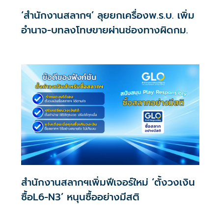
‘สำนักงานสลากฯ’ ลุยยกเครื่องพ.ร.บ. เพิ่ม
อำนาจ-บทลงโทษขายผ่านช่องทางผิดกม.
สำนักงานสลากฯเพิ่มฟีเจอร์ใหม่ ‘ตั้งวงเงิน
ซื้อL6-N3’ หนุนซื้ออย่างมีสติ