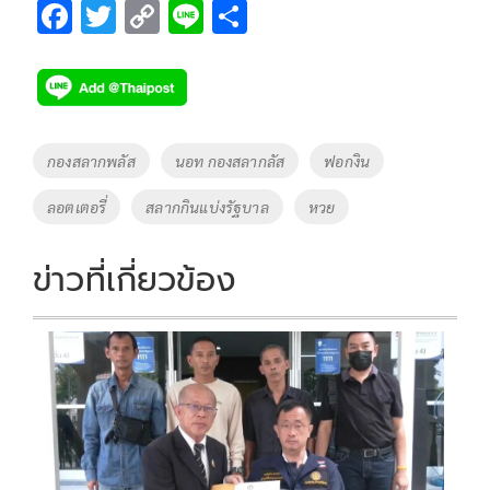
F
T
C
Li
S
ac
wi
o
n
h
e
tt
p
e
ar
b
er
y
e
o
Li
Tags
กองสลากพลัส
นอท กองสลากลัส
ฟอกงิน
o
n
ลอตเตอรี่
สลากกินแบ่งรัฐบาล
หวย
k
k
ข่าวที่เกี่ยวข้อง