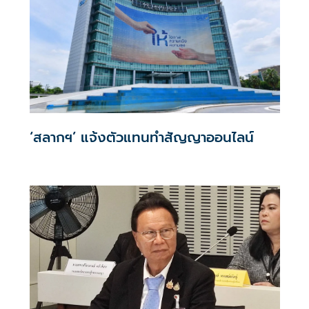
‘สลากฯ’ แจ้งตัวแทนทำสัญญาออนไลน์