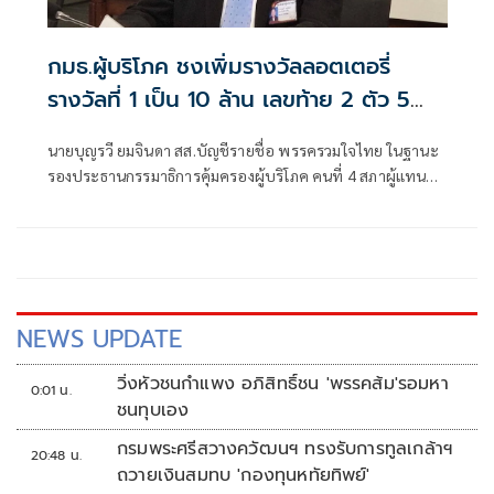
กมธ.ผู้บริโภค ชงเพิ่มรางวัลลอตเตอรี่
รางวัลที่ 1 เป็น 10 ล้าน เลขท้าย 2 ตัว 5
พัน เรียก ผอ.กองสลาก ให้ข้อมูล
นายบุญรวี ยมจินดา สส.บัญชีรายชื่อ พรรครวมใจไทย ในฐานะ
รองประธานกรรมาธิการคุ้มครองผู้บริโภค คนที่ 4 สภาผู้แทน
ราษฎร ให้สัมภาษณ์ภายหลังการประชุมกมธ.คุ้มครองผู้บริโภค
นัดแรกว่า แนวทางการทำงานของกมธ.จะมุ่งแก้ปัญหาข้อร้อง
เรียนที่เป็นความเดือดร้อนประชาชน ส่วนตัวจะผลักดันการเพิ่ม
รางวัลสลากกินแบ่งรัฐบาล จะเสนอเรื่องนี้ต่อที่ประชุมกมธ.ใน
วันที่ 21 พ.ค. มีแนวคิด
NEWS UPDATE
วิ่งหัวชนกำแพง อภิสิทธิ์ชน 'พรรคส้ม'รอมหา
0:01 น.
ชนทุบเอง
กรมพระศรีสวางควัฒนฯ ทรงรับการทูลเกล้าฯ
20:48 น.
ถวายเงินสมทบ 'กองทุนหทัยทิพย์'