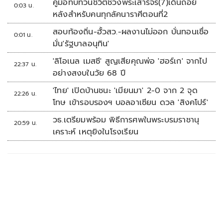
คู่มือทบทวนชีวิตช่วงพระเสาร์จร(7)เดินถอย
0:03 น.
หลังสำหรับคนทุกลัคนาราศีตอนที่2
สอบท้องถิ่น-ฮั้วสว.-ผลงานไม่ออก บั่นทอนเชื่อ
0:01 น.
มั่น'รัฐบาลอนุทิน'
'ลิโอเนล เมสซี' สูญเสียคุณพ่อ 'ฮอร์เก' จากไป
22:37 น.
อย่างสงบในวัย 68 ปี
'ไทย' เปิดบ้านชนะ 'เมียนมา' 2-0 จาก 2 จุด
22:26 น.
โทษ เข้ารอบรองฯ บอลอาเซียน ดวล 'สิงคโปร์'
วธ.เตรียมพร้อม พิธีการศพในพระบรมราชานุ
20:59 น.
เคราะห์ เหตุยิงในโรงเรียน