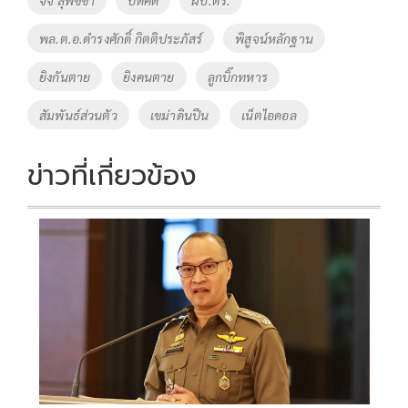
k
k
พล.ต.อ.ดำรงศักดิ์ กิตติประภัสร์
พิสูจน์หลักฐาน
ยิงกันตาย
ยิงคนตาย
ลูกบิ๊กทหาร
สัมพันธ์ส่วนตัว
เขม่าดินปืน
เน็ตไอดอล
ข่าวที่เกี่ยวข้อง