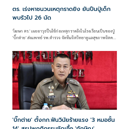
ตร. เร่งหาชนวนเหตุกราดยิง ยันปืนปู่เด็ก
พบรัวไป 26 นัด
'โฆษก ตร.' เผยอาวุธปืนใช้ก่อเหตุกราดยิงในโรงเรียนเป็นของปู่
'บิ๊กต่าย' ส่งแพทย์ รพ.ตำรวจ จัดทีมจิตวิทยาดูแลสุขภาพจิตครู
นักเรียน ผู้ปกครอง
'บิ๊กต่าย' ตั้งกก.ฟันวินัยร้ายแรง '3 หมอชั้น
14' สรุปพฤติกรรมชัดเอื้อ 'ทักษิณ'