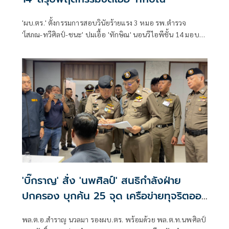
'ผบ.ตร.' ตั้งกรรมการสอบวินัยร้ายแรง 3 หมอ รพ.ตำรวจ
'โสภณ-ทวีศิลป์-ชนะ' ปมเอื้อ 'ทักษิณ' นอนวีไอพีชั้น 14 มอบ
หมาย 'พล.ต.อ.อิทธิพล' นั่งประธาน เร่งสรุปโดยเร็ว
'บิ๊กราญ' สั่ง 'นพศิลป์' สนธิกำลังฝ่าย
ปกครอง บุกค้น 25 จุด เครือข่ายทุจริตออ
กบัตรปชช.
พล.ต.อ.สำราญ นวลมา รองผบ.ตร. พร้อมด้วย พล.ต.ท.นพศิลป์