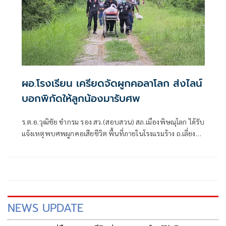
ผอ.โรงเรียน เครียดจัดผูกคอลาโลก ส่งไลน์
บอกพิกัดให้ลูกน้องมารับศพ
ร.ต.อ.วุฒิชัย ขำกรม รอง สว.(สอบสวน) สภ.เมืองพิษณุโลก ได้รับ
แจ้งเหตุพบศพผูกคอเสียชีวิต พื้นที่ภายในโรงแรมร้าง ถ.เลี่ยง
เมืองพิษณุโลก หมู่ที่ 7 ตำบลบึงพระ อำเภอเมือง จังหวัด
พิษณุโลก จึงรุดตรวจสอบที่เกิดเหตุพร้อมด้วยกู้ภัยพิษณุโลก
มูลนิธิประสาทบุญสถาน แพทย์เวรโรงพยาบาลพุทธชินราช
พิษณุโลก เมื่อมาถึงที่เกิดเหตุพบร่างผู้เสียชีวิตผูกคอตนเองใต้
ต้นยาง
NEWS UPDATE