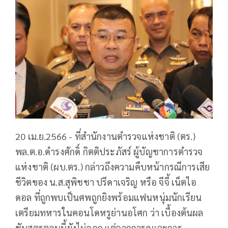
20 เม.ย.2566 - ที่สำนักงานตำรวจแห่งชาติ (ตร.)
พล.ต.อ.ดำรงศักดิ์ กิตติประภัสร์ ผู้บัญชาการตำรวจ
แห่งชาติ (ผบ.ตร.) กล่าวถึงความคืบหน้ากรณีการเสีย
ชีวิตของ น.ส.สุพิชชา ปรีดาเจริญ หรือ จีจี้ เน็ตไอ
ดอล ที่ถูกพบเป็นศพถูกยิงพร้อมแฟนหนุ่มนักเรียน
เตรียมทหารในคอนโดหรูย่านอโศก ว่า เบื้องต้นผล
ชันสูตรตอนนี้ยังไม่ออก แต่จากการดูและการ