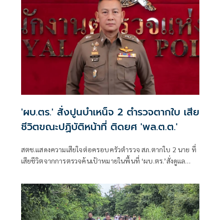
'ผบ.ตร.' สั่งปูนบำเหน็จ 2 ตำรวจตากใบ เสีย
ชีวิตขณะปฏิบัติหน้าที่ ติดยศ 'พล.ต.ต.'
สตช.แสดงความเสียใจต่อครอบครัวตำรวจ สภ.ตากใบ 2 นาย ที่
เสียชีวิตจากการตรวจค้นเป้าหมายในพื้นที่ ‘ผบ.ตร.’สั่งดูแล
สวัสดิการเต็มที่ และดูแลรักษาอย่างดีที่สุด 4 ตำรวจที่บาดเจ็บ
จากเหตุดังกล่าว