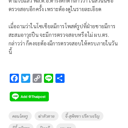
ตามไปแล้ว พล.ต.อ.ดำรงศักดิ์ กล่าวว่า ในส่วนนี้ขอ
ตรวจสอบอีกครั้ง เพราะต้องดูในรายละเอียด
เมื่อถามว่าในโซเชียลมีการโพสต์รูปที่ฝ่ายชายมีการ
สะสมอาวุธปืน จะมีการตรวจสอบหรือไม่ ผบ.ตร.
กล่าวว่า ก็คงจะต้องมีการตรวจสอบให้ครบภายในวัน
นี้
F
T
C
Li
S
ac
wi
o
n
h
e
tt
p
e
ar
b
er
y
e
o
Li
Tags
คอนโดหรู
ฆ่าตัวตาย
จี้-สุพิชชา ปรีดาเจริญ
o
n
จีจี้ สุพิชชา
ปิดคดี
ผบ.ตร.