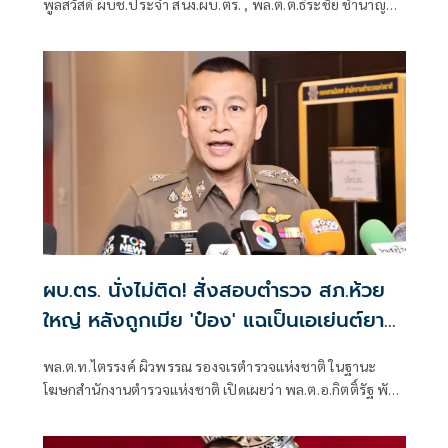
พูลสวัสดิ์ ผบช.ประจำ สนง.ผบ.ตร. , พล.ต.ต.ธีระชัย ชำนาญ
หมอ รอง ผบช.
ผบ.ตร. นั่งไม่ติด! สั่งสอบตำรวจ สภ.ห้วย
ใหญ่ หลังถูกเมีย 'ป๋อง' แฉเป็นเอเย่นต์ยา
เสพติด
พล.ต.ท.ไตรรงค์ ผิวพรรณ รองจเรตำรวจแห่งชาติ ในฐานะ
โฆษกสำนักงานตำรวจแห่งชาติ เปิดเผยว่า พล.ต.อ.กิตติ์รัฐ พันธุ์
เพ็ชร์ ผู้บัญชาการตำรวจแห่งชาติ (ผบ.ตร.) สั่งการให้เร่งตรวจ
สอบข้อเท็จกรณีมีการกล่าวอ้างว่า นายฑนาฯ หรือ ป๋อง