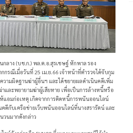
กลาง (บช.ก.) พล.ต.อ.สุรเชษฐ์ หักพาล รอง
รณีเมื่อวันที่ 25 เม.ย.66 เจ้าหน้าที่ตำรวจได้จับกุม
วามผิดฐานฆ่าผู้อื่นฯ และได้ขยายผลดำเนินคดีเพิ่ม
าและพยายามฆ่าผู้เสียหาย เพื่อเป็นการล้างหนี้หรือ
ำให้แอมก่อเหตุ เกิดจากการติดหนี้การพนันออนไลน์
คดีกับเครือข่ายเว็บพนันออนไลน์ที่นางสรารัตน์ และ
้จำนวนมากดังกล่าว