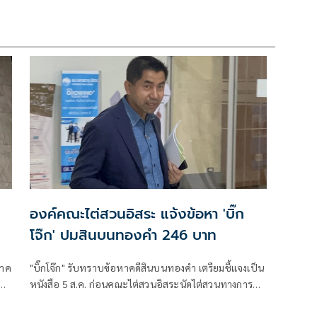
องค์คณะไต่สวนอิสระ แจ้งข้อหา 'บิ๊ก
โจ๊ก' ปมสินบนทองคำ 246 บาท
ภาค
"บิ๊กโจ๊ก" รับทราบข้อหาคดีสินบนทองคำ เตรียมชี้แจงเป็น
หนังสือ 5 ส.ค. ก่อนคณะไต่สวนอิสระนัดไต่สวนทางการนัด
แรก 27 ส.ค. จวกทำคดีลักลั่นมูลเหตุเดียวกันดำเนินคดี 2 ที่