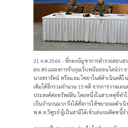
21 ก.ค.2566 - ที่กองบัญชาการตำรวจสอบสวน
ผบ.ตร.แถลงการจับกุมเว็บพนันออนไลน์ว่า จากก
นางสรารัตน์ หรือแอม ไซยาไนต์ดำเนินคดีในค
เติมได้อีกรวมจำนวน 15 คดี จากการวางแผนฆ่
ประสงค์ต่อทรัพย์สิน โดยหนึ่งในสาเหตุที่ท
เป็นจำนวนมาก จึงได้สั่งการให้ขยายผลดำเนิน
พ.ต.ท.วิฑูรย์ ผู้เป็นสามีได้เข้าเล่นจนติดหนี