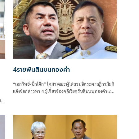
4รายพันสินบนทองคำ
“เอกวิทย์-บิ๊กโจ๊ก” โคม่า คณะผู้ไต่สวนอิสระศาลฎีกามีมติ
แจ้งข้อกล่าวหา 4 ผู้เกี่ยวข้องคดีเรียกรับสินบนทองคำ 246
บาท ล้มคดีเว็บพนันออนไลน์
6
วหา