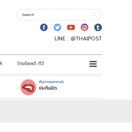
LINE : @THAIPOST
พ์
ไทยโพสต์ ทีวี
คันปากอยากเล่า
ข่มกันมิด