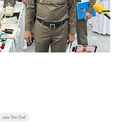
แอม ไซยาไนด์