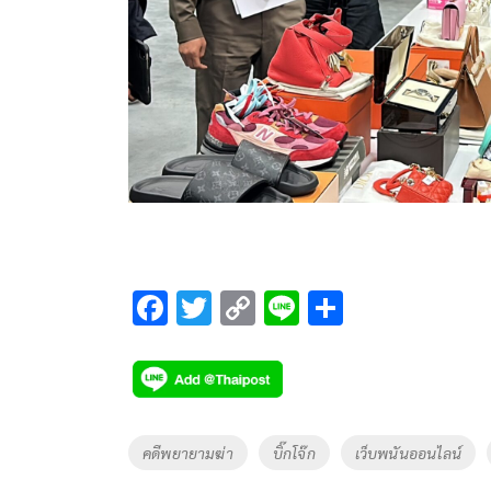
F
T
C
Li
S
ac
wi
o
n
h
e
tt
p
e
ar
b
er
y
e
o
Li
Tags
คดีพยายามฆ่า
บิ๊กโจ๊ก
เว็บพนันออนไลน์
o
n