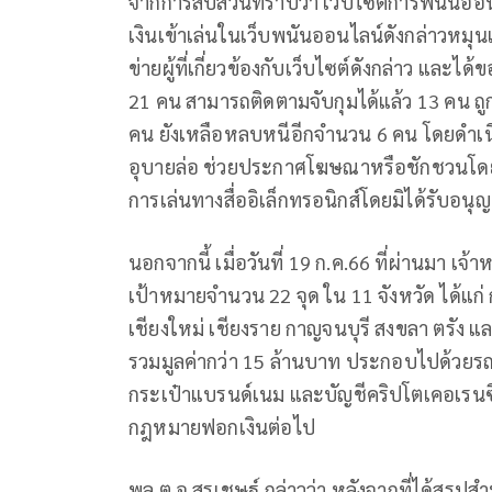
จากการสืบสวนทราบว่า เว็บไซต์การพนันออนไ
เงินเข้าเล่นในเว็บพนันออนไลน์ดังกล่าวหมุน
ข่ายผู้ที่เกี่ยวข้องกับเว็บไซต์ดังกล่าว และได
21 คน สามารถติดตามจับกุมได้แล้ว 13 คน ถู
คน ยังเหลือหลบหนีอีกจำนวน 6 คน โดยดำเนิ
อุบายล่อ ช่วยประกาศโฆษณาหรือชักชวนโดยตร
การเล่นทางสื่ออิเล็กทรอนิกส์โดยมิได้รับอน
นอกจากนี้ เมื่อวันที่ 19 ก.ค.66 ที่ผ่านมา เ
เป้าหมายจำนวน 22 จุด ใน 11 จังหวัด ได้แก่ 
เชียงใหม่ เชียงราย กาญจนบุรี สงขลา ตรัง
รวมมูลค่ากว่า 15 ล้านบาท ประกอบไปด้วยรถ
กระเป๋าแบรนด์เนม และบัญชีคริปโตเคอเรนซี่
กฎหมายฟอกเงินต่อไป
พล.ต.อ.สุรเชษฐ์ กล่าวว่า หลังจากที่ได้สรุ