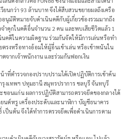
ลน์ดังกล่าวคือ FUN88 ซึ่งนางแอมและสามีได้นำ
เวียนกว่า 93 ล้านบาท จึงได้สืบสวนขยายผลถึงเครือ
้ขออนุมัติหมายจับดำเนินคดีกับผู้เกี่ยวข้องรวมมากถึง
กจำคุกในคดีอื่นจำนวน 2 คน และพบเสียชีวิตแล้ว 1
นคดีในความผิดฐาน ร่วมกันจัดให้มีการเล่นหรือทำ
งหรือทางอ้อมให้ผู้อื่นเข้าเล่น หรือเข้าพนันใน
ุญาตจากเจ้าพนักงาน และร่วมกันฟอกเงิน
จ้าหน้าที่ตำรวจกองปราบปรามได้เปิดปฏิบัติการเข้าค้น
กรุงเทพฯ ปทุมธานี สมุทรปราการ ชลบุรี จันทบุรี
 และขอนแก่น ผลการปฏิบัติสามารถตรวจยึดของกลางได้
ยนต์หรู เครื่องประดับและนาฬิกา บัญชีธนาคาร
 เป็นต้น จึงได้ทำการตรวจยึดเพื่อดำเนินการตาม
ปสำนวนดำเนินคดีกับนางสรารัตน์ฯ หรือแอม ไปแล้ว