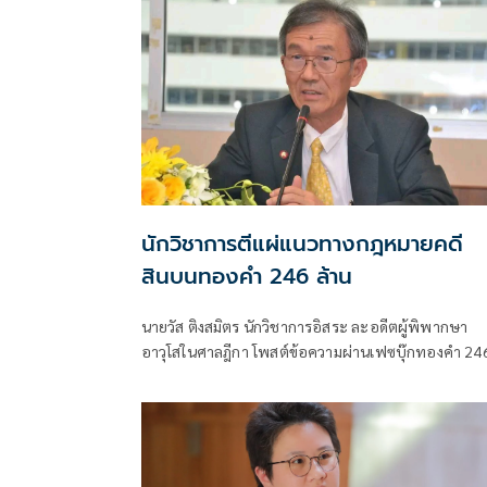
นักวิชาการตีแผ่แนวทางกฎหมายคดี
สินบนทองคำ 246 ล้าน
นายวัส ติงสมิตร นักวิชาการอิสระ ละอดีตผู้พิพากษา
อาวุโสในศาลฎีกา โพสต์ข้อความผ่านเฟซบุ๊กทองคำ 24
บาท กับบททดสอบของรัฐไทย: เมื่อผู้ปราบโกงถูกกล่า
ว่ารับสินบนเสียเอง