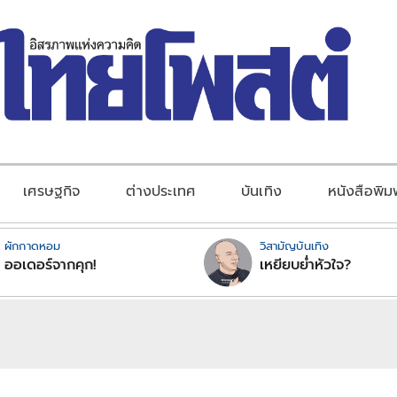
เศรษฐกิจ
ต่างประเทศ
บันเทิง
หนังสือพิม
ผักกาดหอม
วิสามัญบันเทิง
ออเดอร์จากคุก!
เหยียบย่ำหัวใจ?