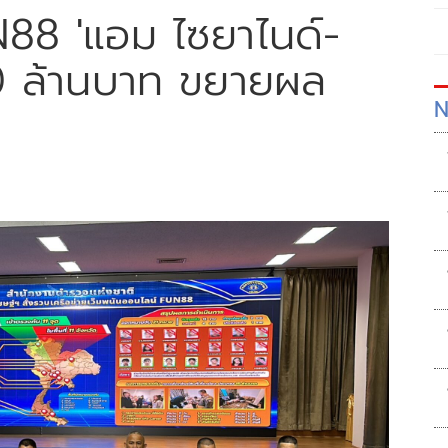
88 'แอม ไซยาไนด์-
00 ล้านบาท ขยายผล
N