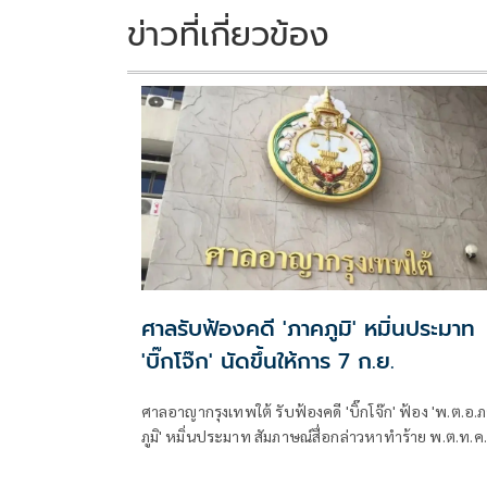
k
k
ข่าวที่เกี่ยวข้อง
ศาลรับฟ้องคดี 'ภาคภูมิ' หมิ่นประมาท
'บิ๊กโจ๊ก' นัดขึ้นให้การ 7 ก.ย.
ศาลอาญากรุงเทพใต้ รับฟ้องคดี 'บิ๊กโจ๊ก' ฟ้อง 'พ.ต.อ.
ภูมิ' หมิ่นประมาท สัมภาษณ์สื่อกล่าวหาทำร้าย พ.ต.ท.ค
ริษฐ์ นัดสอบคำให้การ 7 ก.ย. 69