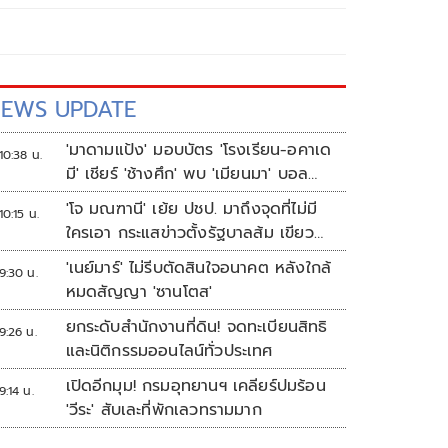
EWS UPDATE
'มาดามแป้ง' มอบบัตร 'โรงเรียน-อคาเด
10:38 น.
มี' เชียร์ 'ช้างศึก' พบ 'เมียนมา' บอล
อาเซียน
'โจ มณฑานี' เย้ย ปชป. มาถึงจุดที่ไม่มี
10:15 น.
ใครเอา กระแสข่าวตั้งรัฐบาลส้ม เขียว
แดง ก็ยังไม่มีฟ้าเลย
'เนย์มาร์' ไม่รีบตัดสินใจอนาคต หลังใกล้
9:30 น.
หมดสัญญา 'ซานโตส'
ยกระดับสำนักงานที่ดิน! จดทะเบียนสิทธิ
9:26 น.
และนิติกรรมออนไลน์ทั่วประเทศ
เปิดอีกมุม! กรมอุทยานฯ เคลียร์ปมร้อน
9:14 น.
'วีระ' สับเละที่พักเลวทรามมาก