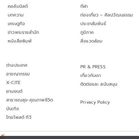
คอลัมนิสต์
กีฬา
บทความ
ท่องเที่ยว – ศิลปวัฒนธรรม
เศรษฐกิจ
ประชาสัมพันธ์
ข่าวพระราชสำนัก
ภูมิภาค
หนังสือพิมพ์
สิ่งแวดล้อม
ต่างประเทศ
PR & PRESS
อาชญากรรม
เกี่ยวกับเรา
X-CITE
ติดต่อและ สนับสนุน
ยานยนต์
สาธารณสุข-คุณภาพชีวิต
Privacy Policy
บันเทิง
ไทยโพสต์ ทีวี