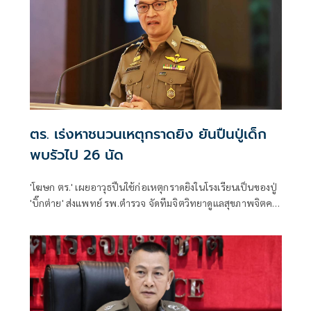
ตร. เร่งหาชนวนเหตุกราดยิง ยันปืนปู่เด็ก
พบรัวไป 26 นัด
'โฆษก ตร.' เผยอาวุธปืนใช้ก่อเหตุกราดยิงในโรงเรียนเป็นของปู่
'บิ๊กต่าย' ส่งแพทย์ รพ.ตำรวจ จัดทีมจิตวิทยาดูแลสุขภาพจิตครู
นักเรียน ผู้ปกครอง