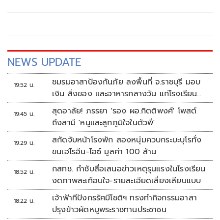
เมืองยะลา จังหวัดยะลา
NEWS UPDATE
ชมรมอาสาป้องกันภัย ลงพื้นที่ จ.ราชบุรี มอบ
19:52 น.
เงิน สิ่งของ และอาหารกลางวัน แก่โรงเรียน
บ้านหนองน้ำใส
สุดอาลัย! ภรรยา 'รอง ผอ.กิตติพงศ์' โพสต์
19:45 น.
ถึงสามี 'หนูและลูกภูมิใจในตัวพี่'
สกัดจับหน้าโรงพัก สองหนุ่มควบกระบะบุโรทั่ง
19:29 น.
ขนเฮโรอีน-ไอซ์ มูลค่า 100 ล้าน
กสทช. กำชับสื่อเสนอข่าวเหตุรุนแรงในโรงเรียน
18:52 น.
งดภาพสะเทือนใจ-รายละเอียดเสี่ยงเลียนแบบ
เจ้าฟ้าทีปังกรรัศมีโชติฯ ทรงทำกิจกรรมอาสา
18:22 น.
ปรุงข้าวผัดหมูพระราชทานประชาชน