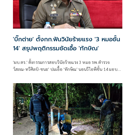
'บิ๊กต่าย' ตั้งกก.ฟันวินัยร้ายแรง '3 หมอชั้น
14' สรุปพฤติกรรมชัดเอื้อ 'ทักษิณ'
'ผบ.ตร.' ตั้งกรรมการสอบวินัยร้ายแรง 3 หมอ รพ.ตำรวจ
'โสภณ-ทวีศิลป์-ชนะ' ปมเอื้อ 'ทักษิณ' นอนวีไอพีชั้น 14 มอบ
หมาย 'พล.ต.อ.อิทธิพล' นั่งประธาน เร่งสรุปโดยเร็ว