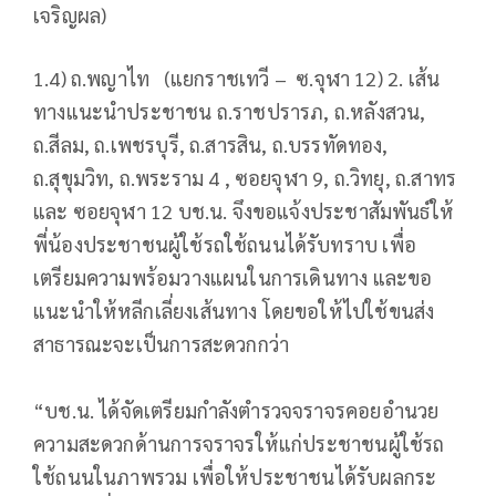
เจริญผล)
1.4) ถ.พญาไท (แยกราชเทวี – ซ.จุฬา 12) 2. เส้น
ทางแนะนำประชาชน ถ.ราชปรารภ, ถ.หลังสวน,
ถ.สีลม, ถ.เพชรบุรี, ถ.สารสิน, ถ.บรรทัดทอง,
ถ.สุขุมวิท, ถ.พระราม 4 , ซอยจุฬา 9, ถ.วิทยุ, ถ.สาทร
และ ซอยจุฬา 12 บช.น. จึงขอแจ้งประชาสัมพันธ์ให้
พี่น้องประชาชนผู้ใช้รถใช้ถนนได้รับทราบ เพื่อ
เตรียมความพร้อมวางแผนในการเดินทาง และขอ
แนะนำให้หลีกเลี่ยงเส้นทาง โดยขอให้ไปใช้ขนส่ง
สาธารณะจะเป็นการสะดวกกว่า
“บช.น. ได้จัดเตรียมกำลังตำรวจจราจรคอยอำนวย
ความสะดวกด้านการจราจรให้แก่ประชาชนผู้ใช้รถ
ใช้ถนนในภาพรวม เพื่อให้ประชาชนได้รับผลกระ