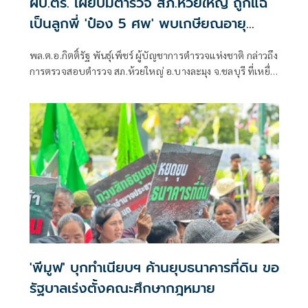
ผบ.ตร. เผยปมตำรวจ สภ.ห้วยใหญ่ ถูกแฉ
เป็นลูกพี่ 'ป๋อง 5 ศพ' พบเกษียณอายุ
ตั้งแต่ปี 57
พล.ต.อ.กิตติ์รัฐ พันธุ์เพ็ชร์ ผู้บัญชาการตำรวจแห่งชาติ กล่าวถึง
การตรวจสอบตำรวจ สภ.ห้วยใหญ่ อ.บางละมุง จ.ชลบุรี ที่เหยื่อ
ซึ่งถูกนายป๋อง ผู้ต้องหาคดีฆาตกรรม 5 ศพ ข่มขืนและข่มขู่ออก
มาระบุว่า นายป๋องเป็นเด็กเดินยาของตำรวจ สภ.ห้วยใหญ่
'พีมูฟ' บุกทำเนียบฯ ค้านยุบธนาคารที่ดิน ขอ
รัฐบาลเร่งตั้งคณะศึกษากฎหมาย