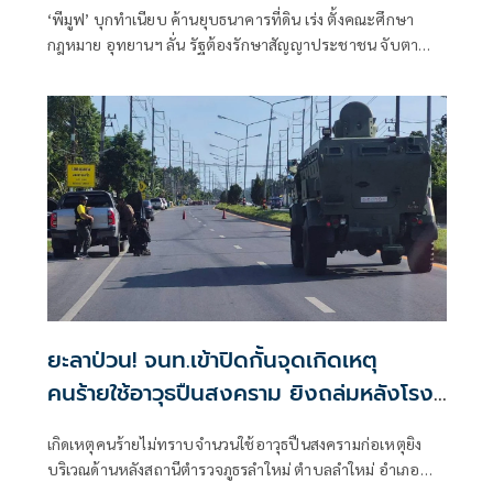
‘พีมูฟ’ บุกทำเนียบ ค้านยุบธนาคารที่ดิน เร่ง ตั้งคณะศึกษา
กฎหมาย อุทยานฯ ลั่น รัฐต้องรักษาสัญญาประชาชน จับตา
‘ทรงศักดิ์’ เตรียมคุยบ่ายนี้
ยะลาป่วน! จนท.เข้าปิดกั้นจุดเกิดเหตุ
คนร้ายใช้อาวุธปืนสงคราม ยิงถล่มหลังโรง
พักลำใหม่
เกิดเหตุคนร้ายไม่ทราบจำนวนใช้อาวุธปืนสงครามก่อเหตุยิง
บริเวณด้านหลังสถานีตำรวจภูธรลำใหม่ ตำบลลำใหม่ อำเภอ