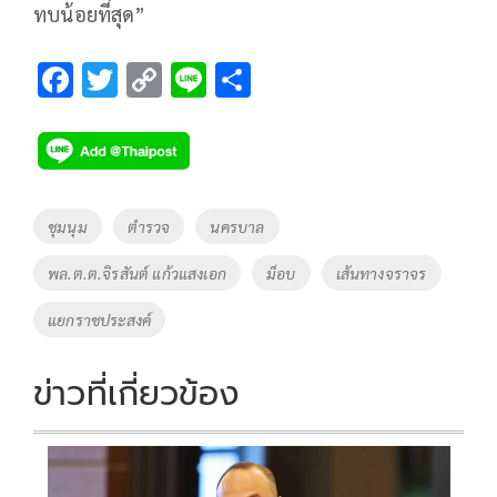
ทบน้อยที่สุด”
F
T
C
Li
S
ac
wi
o
n
h
e
tt
p
e
ar
b
er
y
e
o
Li
Tags
ชุมนุม
ตำรวจ
นครบาล
o
n
พล.ต.ต.จิรสันต์ แก้วแสงเอก
ม็อบ
เส้นทางจราจร
k
k
แยกราชประสงค์
ข่าวที่เกี่ยวข้อง