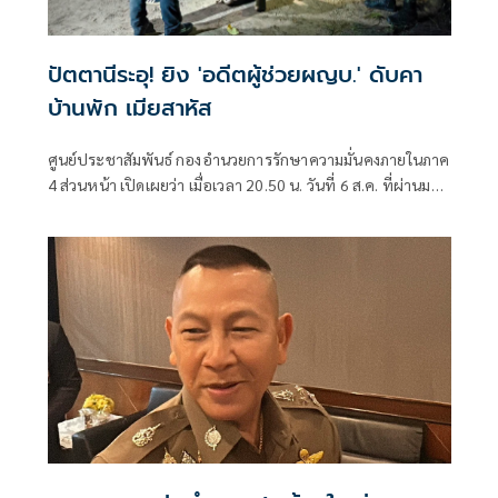
ปัตตานีระอุ! ยิง 'อดีตผู้ช่วยผญบ.' ดับคา
บ้านพัก เมียสาหัส
ศูนย์ประชาสัมพันธ์ กองอำนวยการรักษาความมั่นคงภายในภาค
4 ส่วนหน้า เปิดเผยว่า เมื่อเวลา 20.50 น. วันที่ 6 ส.ค. ที่ผ่านมา
เกิดเหตุคนร้ายไม่ทราบจำนวนใช้อาวุธปืนลอบยิงนายรียะ
อาแว อดีตผู้ช่วยผู้ใหญ่บ้านหมู่ที่ 5