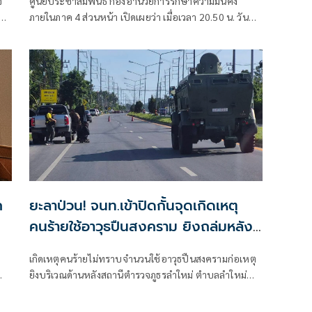
จ
ศูนย์ประชาสัมพันธ์ กองอำนวยการรักษาความมั่นคง
ภายในภาค 4 ส่วนหน้า เปิดเผยว่า เมื่อเวลา 20.50 น. วันที่
6 ส.ค. ที่ผ่านมา เกิดเหตุคนร้ายไม่ทราบจำนวนใช้อาวุธปืน
ลอบยิงนายรียะ อาแว อดีตผู้ช่วยผู้ใหญ่บ้านหมู่ที่ 5
ก
ยะลาป่วน! จนท.เข้าปิดกั้นจุดเกิดเหตุ
คนร้ายใช้อาวุธปืนสงคราม ยิงถล่มหลัง
โรงพักลำใหม่
เกิดเหตุคนร้ายไม่ทราบจำนวนใช้อาวุธปืนสงครามก่อเหตุ
ยิงบริเวณด้านหลังสถานีตำรวจภูธรลำใหม่ ตำบลลำใหม่
อำเภอเมืองยะลา จังหวัดยะลา
า