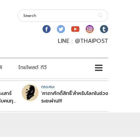
LINE : @THAIPOST
พ์
ไทยโพสต์ ทีวี
ทรรศนะ
ะเสาร์
'คาถาศักดิ์สิทธิ์'สำหรับโลกในช่วง
ับคนทุก
ระยะผ่าน!!!