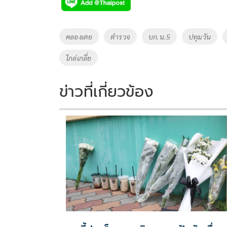
e
tt
p
e
ar
b
er
y
e
o
Li
Tags
คลองเตย
ตำรวจ
บก.น.5
ปทุมวัน
o
n
ไกล่เกลี่ย
k
k
ข่าวที่เกี่ยวข้อง