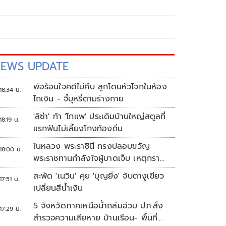
EWS UPDATE
พ่อร้อนใจคดีไม่คืบ ลูกโดนหัวโจกในห้อง
18:34 น.
ไถเงิน - จี้บุหรี่ตามร่างกาย
'ลิซ่า' ท้า 'โกแพ' ประเดิมบ้านใหญ่สตูลที่
18:19 น.
แรกฟันไม่เลี้ยงโกงท้องถิ่น
ในหลวง พระราชินี ทรงปลอบขวัญ
18:00 น.
พระราชทานกำลังใจผู้บาดเจ็บ เหตุกราด
ยิง รร.เทพศิรินทร์นนทบุรี
สะพัด 'เนวิน' คุย 'บุญยิ่ง' จับตางูเขียว
17:51 น.
เปลี่ยนสีน้ำเงิน
5 จังหวัดภาคเหนือน้ำถล่มอ่วม ปภ.สั่ง
17:29 น.
สำรวจความเสียหาย บ้านเรือน- พื้นที่