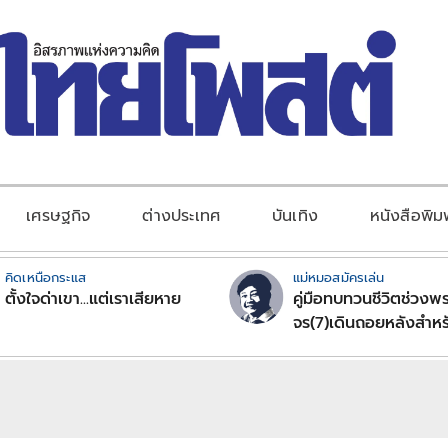
เศรษฐกิจ
ต่างประเทศ
บันเทิง
หนังสือพิม
คิดเหนือกระแส
แม่หมอสมัครเล่น
ตั้งใจด่าเขา...แต่เราเสียหาย
คู่มือทบทวนชีวิตช่วงพร
จร(7)เดินถอยหลังสำหร
ลัคนาราศีตอนที่2