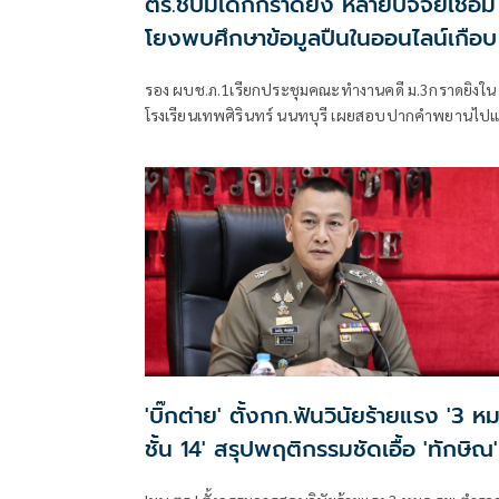
ตร.ชี้ปมเด็กกราดยิง หลายปัจจัยเชื่อม
โยงพบศึกษาข้อมูลปืนในออนไลน์เกือบ
ปี
รอง ผบช.ภ.1เรียกประชุมคณะทำงานคดี ม.3กราดยิงใน
โรงเรียนเทพศิรินทร์ นนทบุรี เผยสอบปากคำพยานไปแ
17 ปาก ชี้ชนวนเหตุมาจากหลายปัจจัย ทั้งเรื่องครอบคร
มีปัญหากับเพื่อน เสพสื่อโซเชียล พบเคยสั่งซื้อปืนบีบีกั
ทางออนไลน์มาโรงเรียนแต่ถูกครูยึด เร่งตรวจสอบมือถื
คอมพิวเตอร์ โยงเหตุสลด
'บิ๊กต่าย' ตั้งกก.ฟันวินัยร้ายแรง '3 ห
ชั้น 14' สรุปพฤติกรรมชัดเอื้อ 'ทักษิณ'