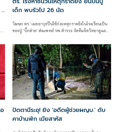
ตร. เร่งหาชนวนเหตุกราดยิง ยันปืนปู่
 2
เด็ก พบรัวไป 26 นัด
'โฆษก ตร.' เผยอาวุธปืนใช้ก่อเหตุกราดยิงในโรงเรียนเป็น
ล้ว
ของปู่ 'บิ๊กต่าย' ส่งแพทย์ รพ.ตำรวจ จัดทีมจิตวิทยาดูแล
ัว
สุขภาพจิตครู นักเรียน ผู้ปกครอง
น
อ-
มอ
ปัตตานีระอุ! ยิง 'อดีตผู้ช่วยผญบ.' ดับ
คาบ้านพัก เมียสาหัส