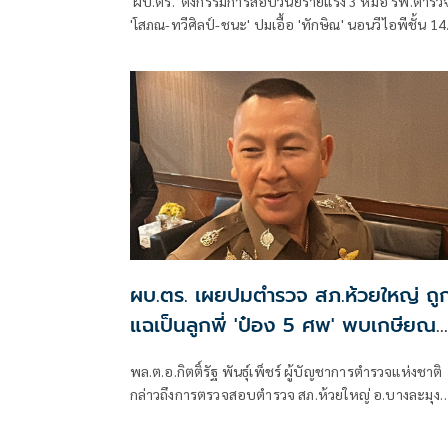
'ผบ.ตร.' ตั้งกรรมการสอบวินัยร้ายแรง 3 หมอ รพ.ตำรว
'โสภณ-ทวีศิลป์-ชนะ' ปมเอื้อ 'ทักษิณ' นอนวีไอพีชั้น 14
มอบหมาย 'พล.ต.อ.อิทธิพล' นั่งประธาน เร่งสรุปโดยเร็ว
ผบ.ตร. เผยปมตำรวจ สภ.ห้วยใหญ่ ถู
แฉเป็นลูกพี่ 'ป๋อง 5 ศพ' พบเกษียณ
อายุตั้งแต่ปี 57
พล.ต.อ.กิตติ์รัฐ พันธุ์เพ็ชร์ ผู้บัญชาการตำรวจแห่งชาติ
กล่าวถึงการตรวจสอบตำรวจ สภ.ห้วยใหญ่ อ.บางละมุง
จ.ชลบุรี ที่เหยื่อซึ่งถูกนายป๋อง ผู้ต้องหาคดีฆาตกรรม 5
ศพ ข่มขืนและข่มขู่ออกมาระบุว่า นายป๋องเป็นเด็กเดินย