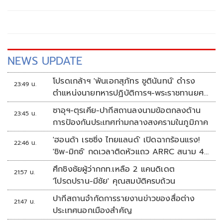
NEWS UPDATE
โปรดเกล้าฯ 'พันเอกสุภัทร ชูตินันทน์' ดำรง
23:49 น.
ตำแหน่งนายทหารปฏิบัติการฯ-พระราชทานยศ
'พลตรี'
ซาอุฯ-ตุรเคีย-ปากีสถานลงนามข้อตกลงด้าน
23:45 น.
การป้องกันประเทศท่ามกลางสงครามในภูมิภาค
'ฮอนด้า เรซซิ่ง ไทยแลนด์' เปิดฉากร้อนแรง!
22:46 น.
'ชิพ-มิกซ์' กดเวลาติดหัวแถว ARRC สนาม 4
ที่มัลดาลิกา
ศึกชิงชัยผู้ว่ากกท.เหลือ 2 แคนดิเดต
21:57 น.
'โปรดปราน-มีชัย' คุณสมบัติครบถ้วน
ปากีสถานจำกัดการรายงานข่าวของสื่อต่าง
21:47 น.
ประเทศนอกเมืองสำคัญ