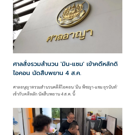
ศาลสั่งรวมสำนวน 'มิน-แซม' เข้าคดีหลักดิ
ไอคอน นัดสืบพยาน 4 ส.ค.
ศาลอนุญาตรวมสำนวนคดีดิไอคอน 'มิน พีชญา-แซม ยุรนันท์'
เข้ากับคดีหลัก นัดสืบพยาน 4 ส.ค. นี้