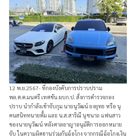
12 พ.ย.2567- ที่กองบังคับการปราบปราม
พล.ต.ต.มนตรี เทศขัน ผบก.ป. สั่งการตำรวจกอง
ปราบ นำกำลังเข้าจับกุม นายนุวัฒน์ ยงยุทธ หรือ นุ
คนสนิททนายตั้ม และ น.ส.สาริณี นุชนาถ แฟนสาว
ของนายนุวัฒน์ หลังศาลอาญาอนุมัติการออกหมาย
จับ ในความผิดฐานร่วมกันฉ้อโกง จากกรณีฉ้อโกงเงิน