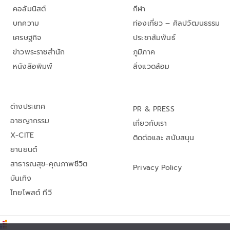
คอลัมนิสต์
กีฬา
บทความ
ท่องเที่ยว – ศิลปวัฒนธรรม
เศรษฐกิจ
ประชาสัมพันธ์
ข่าวพระราชสำนัก
ภูมิภาค
หนังสือพิมพ์
สิ่งแวดล้อม
ต่างประเทศ
PR & PRESS
อาชญากรรม
เกี่ยวกับเรา
X-CITE
ติดต่อและ สนับสนุน
ยานยนต์
สาธารณสุข-คุณภาพชีวิต
Privacy Policy
บันเทิง
ไทยโพสต์ ทีวี