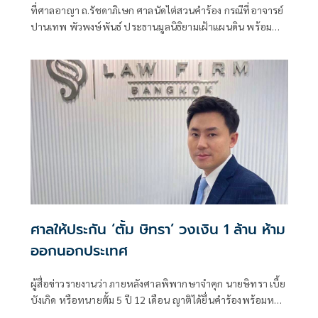
ที่ศาลอาญา ถ.รัชดาภิเษก ศาลนัดไต่สวนคำร้อง กรณีที่อาจารย์
ปานเทพ พัวพงษ์พันธ์ ประธานมูลนิธิยามเฝ้าแผนดิน พร้อม
ด้วย น.ส อั
ศาลให้ประกัน ‘ตั้ม ษิทรา’ วงเงิน 1 ล้าน ห้าม
ออกนอกประเทศ
ผู้สื่อข่าวรายงานว่า ภายหลังศาลพิพากษาจำคุก นายษิทรา เบี้ย
บังเกิด หรือทนายตั้ม 5 ปี 12 เดือน ญาติได้ยื่นคำร้องพร้อมหลัก
ทรัพย์เป็