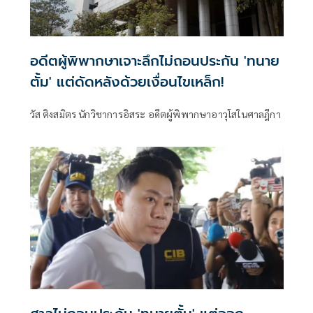
อดีตผู้พิพากษาเจาะลึกไม่ถอนประกัน 'ทนาย
ตั้ม' แต่ดัดหลังด้วยเงื่อนไขเหล็ก!
วัส ติงสมิตร นักวิชาการอิสระ อดีตผู้พิพากษาอาวุโสในศาลฎีกา