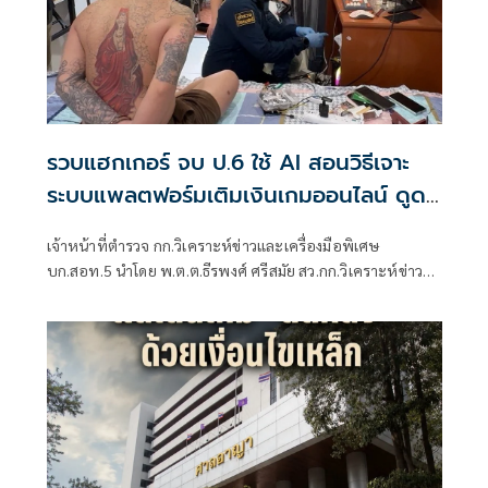
รวบแฮกเกอร์ จบ ป.6 ใช้ AI สอนวิธีเจาะ
ระบบแพลตฟอร์มเติมเงินเกมออนไลน์ ดูด
เงิน 2 แสน พบมี 5 หมายจับ
เจ้าหน้าที่ตำรวจ กก.วิเคราะห์ข่าวและเครื่องมือพิเศษ
บก.สอท.5 นำโดย พ.ต.ต.ธีรพงศ์ ศรีสมัย สว.กก.วิเคราะห์ข่าว
และเครื่องมือพิเศษ บก.สอท.5 นำกำลังสนธิร่วมกับ เจ้าหน้าที่
ตำรวจ บก.สส.ภ.8 นำหมายค้นศาลจังหวัดภูเก็ตที่ 175/2569 ลง
15 ก.ค.69