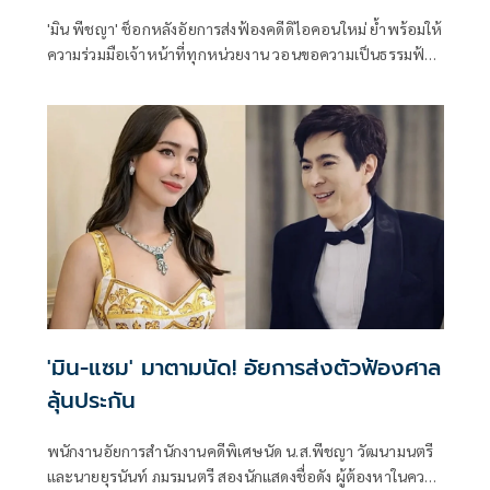
'มิน พีชญา' ช็อกหลังอัยการส่งฟ้องคดีดิไอคอนใหม่ ย้ำพร้อมให้
ความร่วมมือเจ้าหน้าที่ทุกหน่วยงาน วอนขอความเป็นธรรมฟ้อง
บนหลักฐานที่ถูกต้อง
'มิน-แซม' มาตามนัด! อัยการส่งตัวฟ้องศาล
ลุ้นประกัน
พนักงานอัยการสำนักงานคดีพิเศษนัด น.ส.พีชญา วัฒนามนตรี
และนายยุรนันท์ ภมรมนตรี สองนักแสดงชื่อดัง ผู้ต้องหาในความ