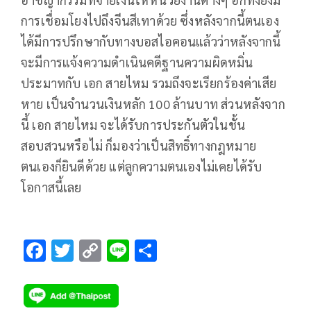
การเชื่อมโยงไปถึงจีนสีเทาด้วย ซึ่งหลังจากนี้ตนเอง
ได้มีการปรึกษากับทางบอสไอคอนแล้วว่าหลังจากนี้
จะมีการแจ้งความดำเนินคดีฐานความผิดหมิ่น
ประมาทกับ เอก สายไหม รวมถึงจะเรียกร้องค่าเสีย
หาย เป็นจำนวนเงินหลัก 100 ล้านบาท ส่วนหลังจาก
นี้ เอก สายไหม จะได้รับการประกันตัวในชั้น
สอบสวนหรือไม่ ก็มองว่าเป็นสิทธิ์ทางกฎหมาย
ตนเองก็ยินดีด้วย แต่ลูกความตนเองไม่เคยได้รับ
โอกาสนี้เลย
F
T
C
Li
S
ac
wi
o
n
h
e
tt
p
e
ar