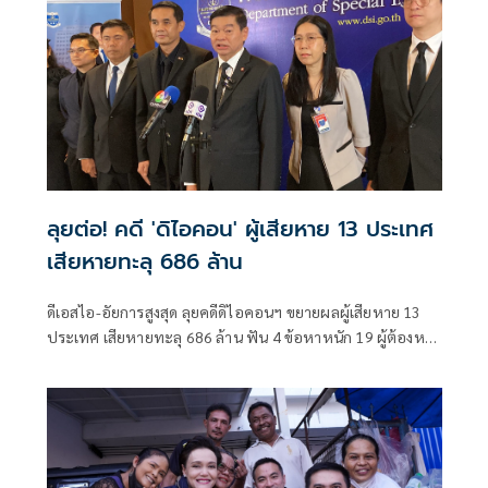
ลุยต่อ! คดี 'ดิไอคอน' ผู้เสียหาย 13 ประเทศ
เสียหายทะลุ 686 ล้าน
ดีเอสไอ-อัยการสูงสุด ลุยคดีดิไอคอนฯ ขยายผลผู้เสียหาย 13
ประเทศ เสียหายทะลุ 686 ล้าน ฟัน 4 ข้อหาหนัก 19 ผู้ต้องหา
พร้อมชี้ขาดสั่งฟ้อง “บอสมิน-บอสแซม” คดีนอกราชอาณาจักร
เร่งสอบ 40 พยานสำคัญก่อนสรุปสำนวนส่งอัยการสูงสุดภายใน
พ.ค.นี้