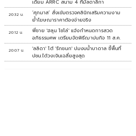
เดียม ARRC สนาม 4 ที่มัลดาลิกา
‘ศุภมาส’ สั่งเข้มตรวจคลินิกเสริมความงาม
20:32 น.
ย้ำโฆษณาราคาต้องจ่ายจริง
พี่ชาย 'ฮลุน โซโล่' แจ้งกำหนดการสวด
20:12 น.
อภิธรรมศพ เตรียมจัดพิธีฌาปนกิจ 11 ส.ค.
'ลลิดา' โต้ 'รักชนก' ปมงบน้ำบาดาล ชี้พื้นที่
20:07 น.
ปชน.ได้วงเงินเฉลี่ยสูงสุด