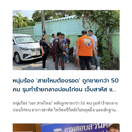
ผิดฐานร่วมกันฉ้อโกงประชาชน
หนุ่มร้อง 'สายไหมต้องรอด' ถูกชายกว่า 50
คน รุมทำร้ายกลางบ่อนไก่ชน เจ็บสาหัส แต่
คดีไม่คืบ
หนุ่มร้อง "เอก สายไหม" หลังถูกชายกว่า 50 คน รุมทำร้ายกลาง
บ่อนไก่ชน อาการสาหัส ไหว้ขอชีวิตยังไม่หยุดมือ แฉหลักฐาน
วงจรปิดถูกลบ คดีเงียบไร้ความคืบหน้า เจ้าตัวยืนยันเอาผิดถึงที่
สุด พร้อมประสานหน่วยงานตำรวจเร่งตรวจสอบบ่อนผิด
กฎหมาย