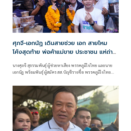
ศุภจี-เอกนัฏ เดินสายช่วย เอก สายไหม
โค้งสุดท้าย พ่อค้าแม่ขาย ประชาชน แห่ถ่าย
ภาพเซลฟี่
นางศุภจี สุธรรมพันธุ์ ผู้ช่วยหาเสียง พรรคภูมิใจไทย และนาย
เอกนัฏ พร้อมพันธุ์ ผู้สมัคร สส.บัญชีรายชื่อ พรรคภูมิใจไทย
พร้อมนายเอกภพ เหลืองประเสริฐ (เอก สายไหม) พบปะเยี่ยม
ประชาชนที่ตลาดเช้าชุมชนวัดเกาะ ในช่วงเช้า โดยมีพ่อค้า
แม่ค้า และประชาชน ทักทายและร่วมถ่ายภาพ เซลฟี่ ตลอดทาง