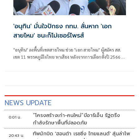
'อนุทิน' มั่นใจปักธง กทม. ลั่นหาก 'เอก
สายไหม' ชนะก็ไม่เซอร์ไพรส์
"อนุทิน" ลงพื้นที่เขตสายไหม ช่วย "เอก สายไหม" ผู้สมัคร สส.
เขต 11 พรรคภูมิใจไทย หาเสียง หลังจากการเลือกตั้งปี 2566 ได้
คะแนนมาเป็นอันดับ 3
NEWS UPDATE
“โครงสร้างเก่า-คนใหม่”บีอาร์เอ็น รัฐตรึง
0:01 น.
กำลังรักษาพื้นที่ปลอดภัย
ทัพนักบิด 'ฮอนด้า เรซซิ่ง ไทยแลนด์' ลุ้นล่าโพ
20:43 น.