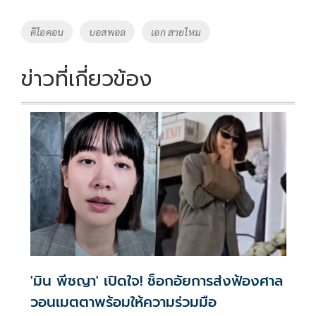
b
er
y
e
o
Li
Tags
ดิไอคอน
บอสพอล
เอก สายไหม
o
n
k
k
ข่าวที่เกี่ยวข้อง
'มิน พีชญา' เปิดใจ! ช็อกอัยการส่งฟ้องศาล
วอนเมตตาพร้อมให้ความร่วมมือ