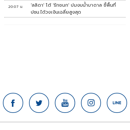
'ลลิดา' โต้ 'รักชนก' ปมงบน้ำบาดาล ชี้พื้นที่
20:07 น.
ปชน.ได้วงเงินเฉลี่ยสูงสุด