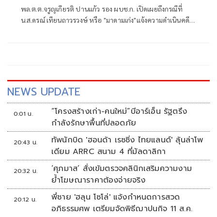
พล.ต.ต.จรูญเกียรติ ปานแก้ว รอง ผบช.ก. เปิดเผยถึงกรณีที่
น.ส.ดรณ์ เทียนถาวรวงษ์ หรือ "มาดามเก่ง"แจ้งความดำเนินคดี
นายโทนทอง สุขแก่น หรือ"โทน บางแค"เซียนพระชื่อดัง ว่าหลัง
ต่างฝ่ายต่างออกมาให้สัมภาษณ์
NEWS UPDATE
“โครงสร้างเก่า-คนใหม่”บีอาร์เอ็น รัฐตรึง
0:01 น.
กำลังรักษาพื้นที่ปลอดภัย
ทัพนักบิด 'ฮอนด้า เรซซิ่ง ไทยแลนด์' ลุ้นล่าโพ
20:43 น.
เดียม ARRC สนาม 4 ที่มัลดาลิกา
‘ศุภมาส’ สั่งเข้มตรวจคลินิกเสริมความงาม
20:32 น.
ย้ำโฆษณาราคาต้องจ่ายจริง
พี่ชาย 'ฮลุน โซโล่' แจ้งกำหนดการสวด
20:12 น.
อภิธรรมศพ เตรียมจัดพิธีฌาปนกิจ 11 ส.ค.