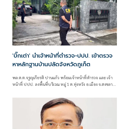
'บิ๊กเต่า' นำเจ้าหน้าที่ตำรวจ-ปปป. เข้าตรวจ
หาหลักฐานบ้านปลัดจังหวัดภูเก็ต
พล.ต.ต.จรูญเกียรติ ปานแก้ว พร้อมเจ้าหน้าที่ตำรวจ และ เจ้า
หน้าที่ ปปป. ลงพื้นที่บริเวณ หมู่ 1 ต.ทุ่งหวัง อ.เมือง จ.สงขลา
ซึ่งเป็นบ้านพักส่วนตัวของ นายรุ่งเรือง ธิมาบุตร ปลัดจังหวัด
ภูเก็ต เพื่อหาหลักฐานเพิ่มเติม