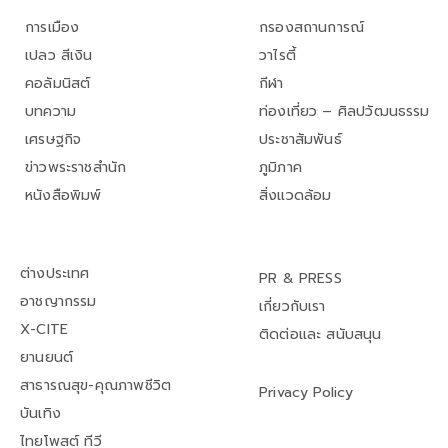
การเมือง
กรองสถานการณ์
เปลว สีเงิน
วาไรตี้
คอลัมนิสต์
กีฬา
บทความ
ท่องเที่ยว – ศิลปวัฒนธรรม
เศรษฐกิจ
ประชาสัมพันธ์
ข่าวพระราชสำนัก
ภูมิภาค
หนังสือพิมพ์
สิ่งแวดล้อม
ต่างประเทศ
PR & PRESS
อาชญากรรม
เกี่ยวกับเรา
X-CITE
ติดต่อและ สนับสนุน
ยานยนต์
สาธารณสุข-คุณภาพชีวิต
Privacy Policy
บันเทิง
ไทยโพสต์ ทีวี