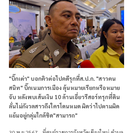
"บิ๊กเต่า" บอกคิวต่อไปคดีรุกที่ส.ป.ก. "สาวคน
สนิท" บิ๊กเนมการเมือง ลุ้นหมายเรียกหรือหมาย
จับ หลังพบเส้นเงิน 10 ล้านเอี่ยวรีสอร์ทรุกที่ดิน
ลั่นไม่กังวลสาวถึงใครโดนหมด ผิดว่าไปตามผิด
แย้มอยู่กลุ่มใกล้ชิด"สามารถ"
30 พ.ย.2567 - ที่ศูนย์ราชการจังหวัดเชียงใหม่ ตำบล