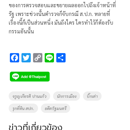
ของการตรวจสอบและขยายผลออกไปถึงเจ้าหน้าที่
รัฐ เพราะช่วงนั้นตำรวจก็จับกรณี ส.ป.ก. หลายที่
เรื่องนี้ก็เป็นส่วนหนึ่ง มันถึงใคร ใครทำไว้ก็ต้องรับ
กรรมอันนั้น
F
T
C
Li
S
ac
wi
o
n
h
e
tt
p
e
ar
b
er
y
e
o
Li
Tags
จรูญเกียรติ ปานแก้ว
นักการเมือง
บิ๊กเต่า
o
n
รุกที่ดิน สปก.
อดีตรัฐมนตรี
k
k
ข่าวที่เกี่ยวข้อง