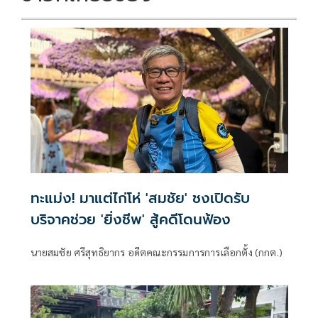
ทะแม่ง! มาแต่ไก่โห่ 'สมชัย' ชงเปิดรับ
บริจาคช่วย 'ยิ่งชีพ' สู้คดีโดนฟ้อง
นายสมชัย ศรีสุทธิยากร อดีตคณะกรรมการการเลือกตั้ง (กกต.)