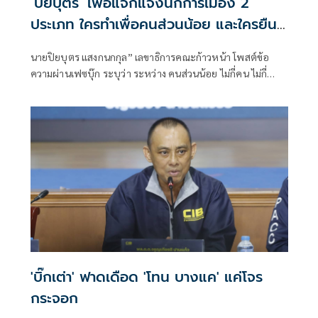
‘ปิยบุตร’ เพ้อแจกแจงนักการเมือง 2
ประเภท ใครทำเพื่อคนส่วนน้อย และใครยืน
ข้างเสียงส่วนใหญ่
นายปิยบุตร แสงกนกกุล” เลขาธิการคณะก้าวหน้า โพสต์ข้อ
ความผ่านเฟซบุ๊ก ระบุว่า ระหว่าง คนส่วนน้อย ไม่กี่คน ไม่กี่
ตระกูล ที่ทรงอำนาจ และพลานุภาพ
'บิ๊กเต่า' ฟาดเดือด 'โทน บางแค' แค่โจร
กระจอก