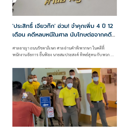
'ประสิทธิ์ เจียวก๊ก' อ่วม! จำคุกเพิ่ม 4 ปี 12
เดือน คดีหลบหนีในศาล นับโทษต่อจากคดี
ฉ้อโกง 1,155 ปี
ศาลอาญา ถนนรัชดาภิเษก ศาลอ่านคำพิพากษา ในคดีที่
พนักงานอัยการ ยื่นฟ้อง นายสมประสงค์ ทิพย์สุคน กับพวก ที่
กับพวกรวม 5 คน (มีนายประสิทธิ์ เจียวก๊ก เป็นจำเลยที่ 5 )ใน
ความผิดหลบหนีไประหว่างที่ถูกคุมขังตามอำนาจของศาล