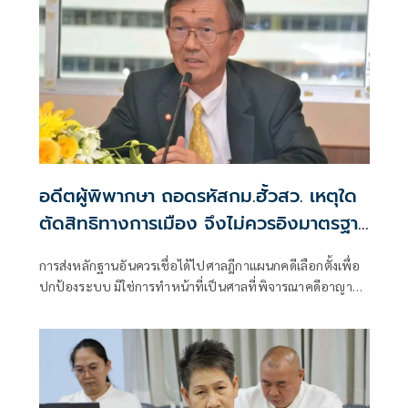
อดีตผู้พิพากษา ถอดรหัสกม.ฮั้วสว. เหตุใด
ตัดสิทธิทางการเมือง จึงไม่ควรอิงมาตรฐาน
เดียวกับคดีอาญา
การส่งหลักฐานอันควรเชื่อได้ไปศาลฎีกาแผนกคดีเลือกตั้งเพื่อ
ปกป้องระบบ มิใช่การทำหน้าที่เป็นศาลที่พิจารณาคดีอาญา
เพื่อลงโทษตัวบุคคล