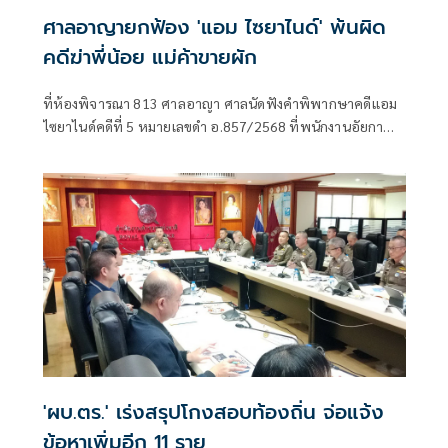
ศาลอาญายกฟ้อง 'แอม ไซยาไนด์' พ้นผิด
คดีฆ่าพี่น้อย แม่ค้าขายผัก
ที่ห้องพิจารณา 813 ศาลอาญา ศาลนัดฟังคำพิพากษาคดีแอม
ไซยาไนด์คดีที่ 5 หมายเลขดำ อ.857/2568 ที่พนักงานอัยกา
ฝ่ายคดีอาญา10เ
'ผบ.ตร.' เร่งสรุปโกงสอบท้องถิ่น จ่อแจ้ง
ข้อหาเพิ่มอีก 11 ราย