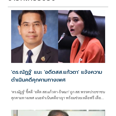
'ดร.ณัฏฐ์' แนะ 'อดีตสส.แก้วตา' แจ้งความ
ดำเนินคดีคุกคามทางเพศ
‘ดร.ณัฏฐ์’ ชี้คดี ‘อดีต สส.แก้วตา-ธิษณา’ ถูก สส.พรรคประชาชน
คุกคามทางเพศ แนะดำเนินคดีอาญา พร้อมช่วยเหลือฟรี เตือน
ประชาชนอย่าตกเป็นเหยื่อกองทุนเรี่ยไรสู้คดี