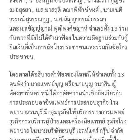
สงขลา , นายธนภูมิ ชนประเสริฐ , นางณวรา กุญชร
ณ อยุธยา , น.ส.มาสฤดี คณาพิทักษ์พงศ์ , นายเนติ
วรรธน์ สุวรรณกูฏ , น.ส.นัญญากรณ์ ธรรมา
และน.สชัญญ์ญาณ์ พุฒิพงศ์ชญาห์ จำเลยทั้ง 13 ร่วม
กับพวกที่ยังไม่ได้ตัวมาฟ้อง ในความผิดฐานร่วมกันกู้
ยืมเงินที่เป็นการฉ้อโกงประชาชนและร่วมกันฉ้อโกง
ประชาชน
โดยศาลได้อธิบายคำฟ้องของโจทก์ให้จำเลยทั้ง 13
คนฟังว่า นายแพทย์บุญ หรือนายบุญ วนาสิน ผู้
ต้องหาที่หลบหนี ได้อาศัยความน่าเชื่อถือเกี่ยวกับ
การประกอบอาชีพแพทย์การประกอบธุรกิจ โรง
พยาบาลธนบุรี มีกลุ่มธุรกิจให้บริการทางการแพทย์
ธุรกิจการบริการผู้ป่วยและเครื่องมือแพทย์ ธุรกิจโรง
พยาบาล ในนามบริษัทธนบุรี เฮลท์แคร์ กรุ๊ป จำกัด
(มหาชน) หรือ(THG) มีโรงพยาบาลในเครือทั้งใน