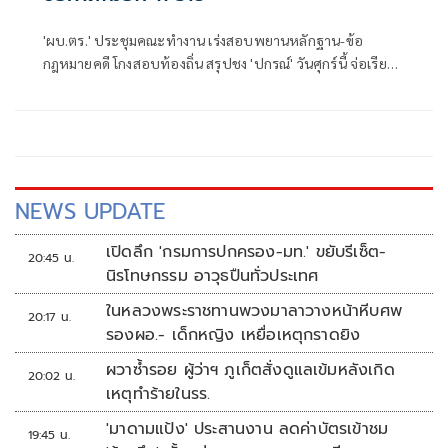
'ผบ.ตร.' ประชุมคณะทำงาน เร่งสอบพยานหลักฐาน-ข้อ
กฎหมายคดี โกงสอบท้องถิ่น สรุปชง 'ปกรณ์' วันศุกร์นี้ จ่อเรียกผู้
เกี่ยวข้องอีก 11 คน เข้ารับทราบข้อกล่าวหา
NEWS UPDATE
เปิดลึก 'กรมการปกครอง-มท.' ขยับรีเซ็ต-
20:45 น.
นิรโทษกรรม อาวุธปืนทั่วประเทศ
ในหลวงพระราชทานพวงมาลาวางหน้าหีบศพ
20:17 น.
รองผอ.- เด็กหญิง เหยื่อเหตุกราดยิง
ผวาซ้ำรอย ผู้ว่าฯ ภูเก็ตสั่งดูแลเข้มหลังเกิด
20:02 น.
เหตุทำร้ายในรร.
'มาดามแป้ง' ประสานงาน ลดค่าบัตรเข้าชม
19:45 น.