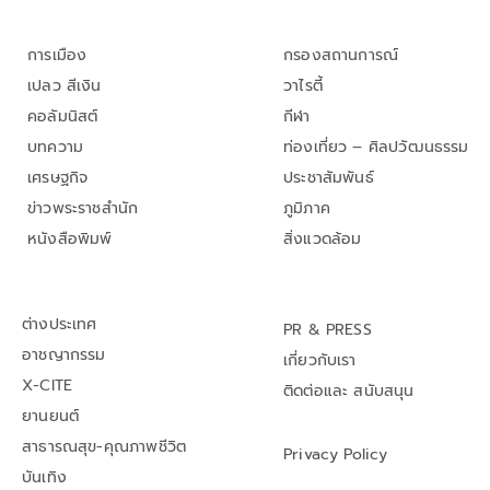
การเมือง
กรองสถานการณ์
เปลว สีเงิน
วาไรตี้
คอลัมนิสต์
กีฬา
บทความ
ท่องเที่ยว – ศิลปวัฒนธรรม
เศรษฐกิจ
ประชาสัมพันธ์
ข่าวพระราชสำนัก
ภูมิภาค
หนังสือพิมพ์
สิ่งแวดล้อม
ต่างประเทศ
PR & PRESS
อาชญากรรม
เกี่ยวกับเรา
X-CITE
ติดต่อและ สนับสนุน
ยานยนต์
สาธารณสุข-คุณภาพชีวิต
Privacy Policy
บันเทิง