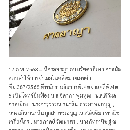
17 ก.พ. 2568 – ที่ศาลอาญา ถนนรัชดาภิเษก ศาลนัด
สอบคำให้การจำเลยในคดีหมายเลขดำ
ที่อ.387/2568 ที่พนักงานอัยการพิเศษฝ่ายคดีพิเศษ
5 เป็นโจทก์ยื่นฟ้อง น.ส.จิดาภา พุ่มพุฒ , น.ส.ศิวิมล
จาดเมือง , นางจารุวรรณ วนาสิน ภรรยาหมอบุญ ,
นางนลิน วนาสิน ลูกสาวหมอบุญ ,น.ส.อัจจิมา พาณิช
เกรียงไกร , นายภาคย์ วัฒนาพร , นางภัทรานิษฐ์ ณ