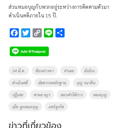
ส่วนหมอบุญกับพวกอยู่ระหว่างการติดตามตัวมา
ดำเนินคดีภายใน 15 ปี.
F
T
C
Li
S
ac
wi
o
n
h
e
tt
p
e
ar
b
er
y
e
o
Li
Tags
24 มี.ค.
ข้อกล่าวหา
จำเลย
ฉ้อโกง
o
n
ดำเนินคดี
นัดตรวจหลักฐาน
บุญ วนาสิน
k
k
ปฏิเสธ
ศาลอาญา
สอบคำให้การ
หมอบุญ
เมีย-ลูกหมอบุญ
แชร์ลูกโซ่
ข่าวที่เกี่ยวข้อง