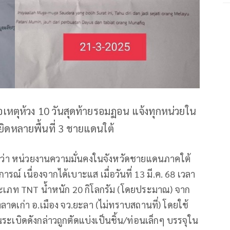
่อเหตุห้วง 10 วันสุดท้ายรอมฏอน แจ้งทุกหน่วยใน
สยิดหลายพื้นที่ 3 ชายแดนใต้
งานว่า หน่วยงานความมั่นคงในจังหวัดชายแดนภาคใต้
ารณ์ เนื่องจากได้เบาะแส เมื่อวันที่ 13 มี.ค. 68 เวลา
ะเภท TNT น้ำหนัก 20 กิโลกรัม (โดยประมาณ) จาก
ตลาดเก่า อ.เมือง จว.ยะลา (ไม่ทราบสถานที่) โดยใช้
นระเบิดดังกล่าวถูกตัดแบ่งเป็นชิ้น/ท่อนเล็กๆ บรรจุใน