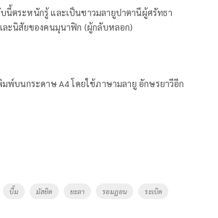
ับนี้ตระหนักรู้ และเป็นชาวมลายูปาตานีผู้ศรัทธา
และนิสัยของคนมุนาฟิก (ผู้กลับหลอก)
มที่พิมพ์บนกระดาษ A4 โดยใช้ภาษามลายู อักษรยาวีอีก
บึ้ม
มัสยิด
ยะลา
รอมฎอน
ระเบิด