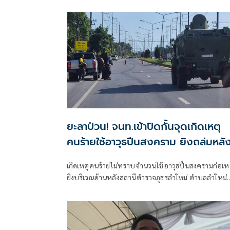
ลอบยิงนายรียะ อาแว อดีตผู้ช่วยผู้ใหญ่บ้านหมู่ที่ 5
ยะลาป่วน! จนท.เข้าปิดกั้นจุดเกิดเหตุ
คนร้ายใช้อาวุธปืนสงคราม ยิงถล่มหลั
โรงพักลำใหม่
เกิดเหตุคนร้ายไม่ทราบจำนวนใช้อาวุธปืนสงครามก่อเห
ยิงบริเวณด้านหลังสถานีตำรวจภูธรลำใหม่ ตำบลลำใหม่
อำเภอเมืองยะลา จังหวัดยะลา