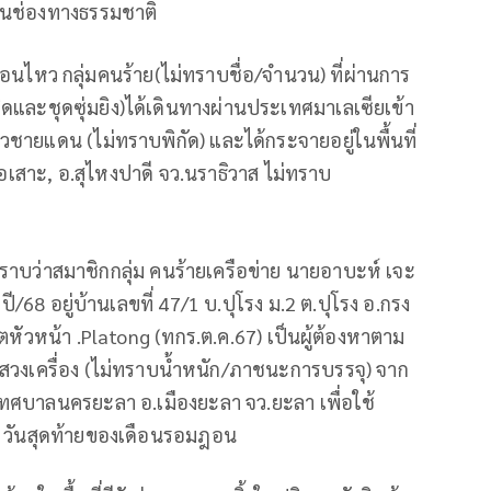
านช่องทางธรรมชาติ
่อนไหว กลุ่มคนร้าย(ไม่ทราบชื่อ/จำนวน) ที่ผ่านการ
และชุดซุ่มยิง)ได้เดินทางผ่านประเทศมาเลเซียเข้า
แดน (ไม่ทราบพิกัด) และได้กระจายอยู่ในพื้นที่
ือเสาะ, อ.สุไหงปาดี จว.นราธิวาส ไม่ทราบ
ราบว่าสมาชิกกลุ่ม คนร้ายเครือข่าย นายอาบะห์ เจะ
/68 อยู่บ้านเลขที่ 47/1 บ.ปุโรง ม.2 ต.ปุโรง อ.กรง
ตหัวหน้า .Platong (ทกร.ต.ค.67) เป็นผู้ต้องหาตาม
แสวงเครื่อง (ไม่ทราบน้ำหนัก/ภาชนะการบรรจุ) จาก
ขตเทศบาลนครยะลา อ.เมืองยะลา จว.ยะลา เพื่อใช้
0 วันสุดท้ายของเดือนรอมฎอน