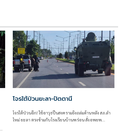
โจรใต้ป่วนยะลา-ปัตตานี
โจรใต้ป่วนอีก! ใช้อาวุธปืนสงครามยิงถล่มด้านหลัง สภ.ลำ
ใหม่ ยะลา ตรงข้ามกับโรงเรียนบ้านพร่อน สั่งอพยพ
นักเรียนกลับบ้านทันทีเพื่อความปลอดภัย
ี่
ปืน