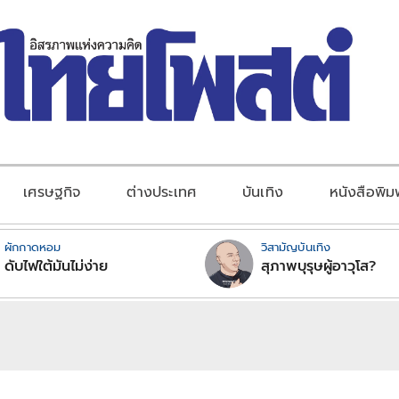
เศรษฐกิจ
ต่างประเทศ
บันเทิง
หนังสือพิม
ผักกาดหอม
วิสามัญบันเทิง
ดับไฟใต้มันไม่ง่าย
สุภาพบุรุษผู้อาวุโส?