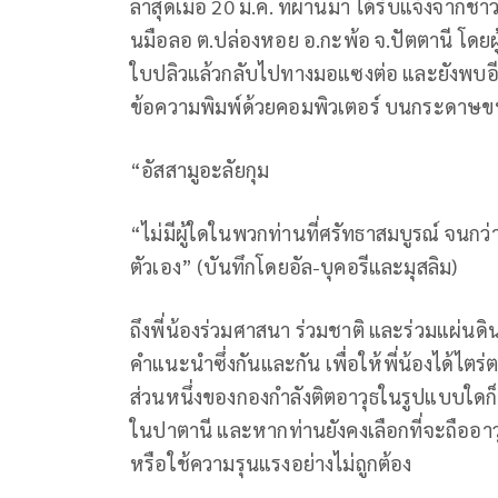
ล่าสุดเมื่อ 20 มี.ค. ที่ผ่านมา ได้รับแจ้งจากชา
นมือลอ ต.ปล่องหอย อ.กะพ้อ จ.ปัตตานี โดยผ
ใบปลิวแล้วกลับไปทางมอแซงต่อ และยังพบอีก
ข้อความพิมพ์ด้วยคอมพิวเตอร์ บนกระดาษขนา
“อัสสามูอะลัยกุม
“ไม่มีผู้ใดในพวกท่านที่ศรัทธาสมบูรณ์ จนกว่าเ
ตัวเอง” (บันทึกโดยอัล-บุคอรีและมุสลิม)
ถึงพี่น้องร่วมศาสนา ร่วมชาติ และร่วมแผ่นด
คำแนะนำซึ่งกันและกัน เพื่อให้พี่น้องได้ไตร
ส่วนหนึ่งของกองกำลังติตอาวุธในรูปแบบใดก็ตา
ในปาตานี และหากท่านยังคงเลือกที่จะถืออาวุ
หรือใช้ความรุนแรงอย่างไม่ถูกต้อง