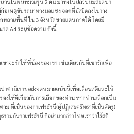
วบ้านในพื้นที่มีวัยรุ่น 2 คน มาทิ้งใบปลิวบนมัสยิดบ้า
ู้ก่อเหตุขับรถมาทางมอแซง จอดที่มัสยิดลงไปวาง
หลายพื้นที่ ใน 3 จังหวัดชายแดนภาคใต้ โดยมี
ด A4 ระบุข้อความ ดังนี้
ขาจะรักให้พี่น้องของเขา เช่นเดียวกับที่เขารักเพื่อ
ินปาตานีเราขอส่งจดหมายฉบับนี้เพื่อเตือนสติและให้
่ตรองให้ดีเกี่ยวกับการเลือกของท่าน หากท่านเลือกเป็น
ม ที่เป็นของกาเฟรฮัรบี(ผู้ปฏิเสธครัทธาที่เป็นศัตรู)
ธร่วมกับกาเฟรฮัรบี ก็อย่ามากล่าวโทษเราว่าไร้สติ