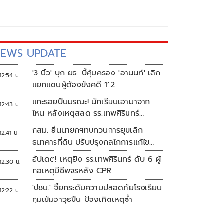
EWS UPDATE
'3 นิ้ว' บุก ยธ. บี้คุ้มครอง 'อานนท์' เลิก
12:54 น.
แยกแดนผู้ต้องขังคดี 112
แกะรอยปืนมรณะ! นักเรียนเอามาจาก
12:43 น.
ไหน หลังเหตุสลด รร.เทพศิรินทร์
นนทบุรี
กสม. ยื่นนายกฯทบทวนการยุบเลิก
12:41 น.
ธนาคารที่ดิน ปรับปรุงกลไกการแก้ไข
ปัญหาความเหลื่อมล้ำ
อัปเดต! เหตุยิง รร.เทพศิรินทร์ ดับ 6 ผู้
12:30 น.
ก่อเหตุมีชีพจรหลัง CPR
'ปชน.' จี้ยกระดับความปลอดภัยโรงเรียน
12:22 น.
คุมเข้มอาวุธปืน ป้องเกิดเหตุซ้ำ