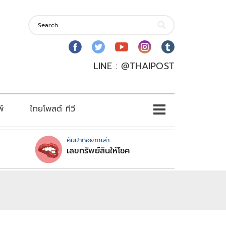
LINE : @THAIPOST
พ์
ไทยโพสต์ ทีวี
คันปากอยากเล่า
เลขทรัพย์สินให้โชค