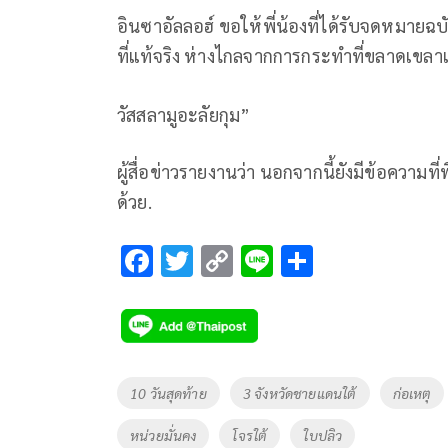
อินซาอัลลอฮ์ ขอให้พี่น้องที่ได้รับจดหมายฉบ
ที่แท้จริง ห่างไกลจากการกระทำที่ขลาดเขลา
วัสสลามูอะลัยกุม”
ผู้สื่อข่าวรายงานว่า นอกจากนี้ยังมีข้อควา
ด้วย.
F
T
C
Li
S
ac
wi
o
n
h
e
tt
p
e
ar
b
er
y
e
o
Li
Tags
10 วันสุดท้าย
3 จังหวัดชายแดนใต้
ก่อเหตุ
o
n
หน่วยมั่นคง
โจรใต้
ใบปลิว