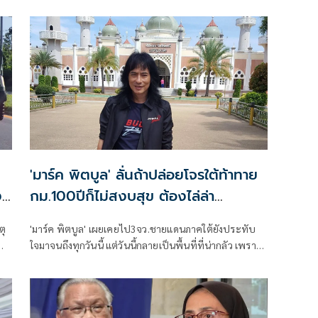
'มาร์ค พิตบูล' ลั่นถ้าปล่อยโจรใต้ท้าทาย
ง
กม.100ปีก็ไม่สงบสุข ต้องไล่ล่า
กวาดล้างขุดรากถอนโคน
ตุ
'มาร์ค พิตบูล' เผยเคยไป3จว.ชายแดนภาคใต้ยังประทับ
ใจมาจนถึงทุกวันนี้ แต่วันนี้กลายเป็นพื้นที่ที่น่ากลัว เพราะ
มีแนวร่วมโจรแสดงความกร่างอวดอ้างอิทธิพล จี้ผู้รับผิด
ชอบหากยังปล่อยให้พวกโจรท้าท้ายกฎหมาย อีก100 ปี
ดินแดนนี้ก็ไม่มีทางสงบสุข จี้เร่งไล่ล่ากวาดล้างโจรแบบขุด
รากถอนโคน