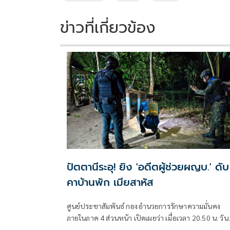
k
k
ข่าวที่เกี่ยวข้อง
ปัตตานีระอุ! ยิง 'อดีตผู้ช่วยผญบ.' ดับ
คาบ้านพัก เมียสาหัส
ศูนย์ประชาสัมพันธ์ กองอำนวยการรักษาความมั่นคง
ภายในภาค 4 ส่วนหน้า เปิดเผยว่า เมื่อเวลา 20.50 น. วันท
6 ส.ค. ที่ผ่านมา เกิดเหตุคนร้ายไม่ทราบจำนวนใช้อาวุธ