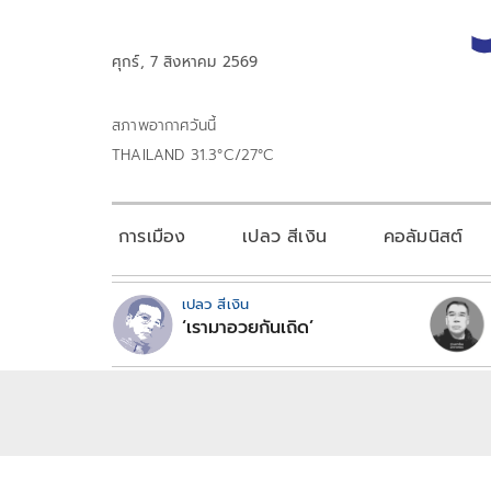
ศุกร์, 7 สิงหาคม 2569
สภาพอากาศวันนี้
THAILAND 31.3°C/27°C
การเมือง
เปลว สีเงิน
คอลัมนิสต์
เปลว สีเงิน
‘เรามาอวยกันเถิด’