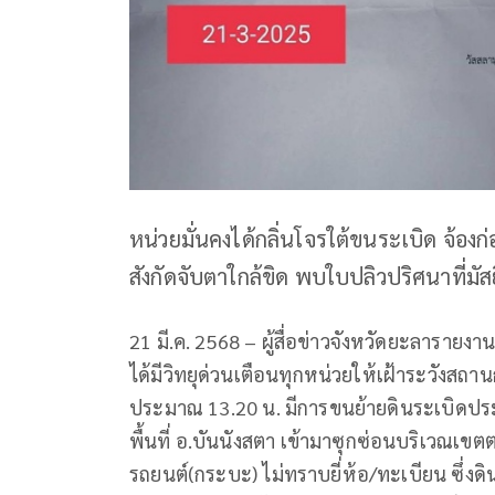
หน่วยมั่นคงได้กลิ่นโจรใต้ขนระเบิด จ้องก
สังกัดจับตาใกล้ขิด พบใบปลิวปริศนาที่มั
21 มี.ค. 2568 – ผู้สื่อข่าวจังหวัดยะลาราย
ได้มีวิทยุด่วนเตือนทุกหน่วยให้เฝ้าระวังสถานก
ประมาณ 13.20 น. มีการขนย้ายดินระเบิดปร
พื้นที่ อ.บันนังสตา เข้ามาซุกซ่อนบริเวณเขต
รถยนต์(กระบะ) ไม่ทราบยี่ห้อ/ทะเบียน ซึ่งดิ