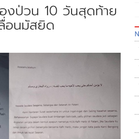
้องป่วน 10 วันสุดท้าย
ื่อนมัสยิด
N