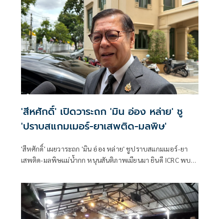
ประเทศ ประจำปีงบประมาณ พ.ศ. 2569 วงเงินรวม 16 ล้าน
บาท ตามที่กระทรวงยุติธรรม โดยสำนักงานคณะกรรมการ
ป้องกันและปราบปรามยาเสพติด หรือสำนักงาน ป.ป.ส.
'สีหศักดิ์' เปิดวาระถก 'มิน อ่อง หล่าย' ชู
'ปราบสแกมเมอร์-ยาเสพติด-มลพิษ'
'สีหศักดิ์' เผยวาระถก 'มิน อ่อง หล่าย' ชูปราบสแกมเมอร์-ยา
เสพติด-มลพิษแม่น้ำกก หนุนสันติภาพเมียนมา ยินดี ICRC พบ
'ซูจี' มองเป็นสัญญาณดีต่อบรรยากาศการเมือง