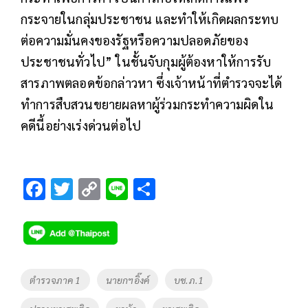
กระจายในกลุ่มประชาชน และทำให้เกิดผลกระทบ
ต่อความมั่นคงของรัฐหรือความปลอดภัยของ
ประชาชนทั่วไป” ในชั้นจับกุมผู้ต้องหาให้การรับ
สารภาพตลอดข้อกล่าวหา ซึ่งเจ้าหน้าที่ตำรวจจะได้
ทำการสืบสวนขยายผลหาผู้ร่วมกระทำความผิดใน
คดีนี้อย่างเร่งด่วนต่อไป
F
T
C
Li
S
ac
wi
o
n
h
e
tt
p
e
ar
b
er
y
e
o
Li
Tags
ตำรวจภาค 1
นายกฯอิ๊งค์
บช.ภ.1
o
n