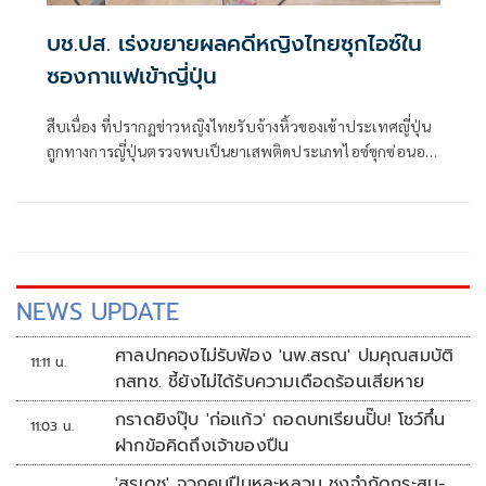
บช.ปส. เร่งขยายผลคดีหญิงไทยซุกไอซ์ใน
ซองกาแฟเข้าญี่ปุ่น
สืบเนื่อง ที่ปรากฏข่าวหญิงไทยรับจ้างหิ้วของเข้าประเทศญี่ปุ่น
ถูกทางการญี่ปุ่นตรวจพบเป็นยาเสพติดประเภทไอซ์ซุกซ่อนอยู่
ในซองกาแฟสำเร็จรูป พล.ต.อ.กิตติ์รัฐ พันธุ์เพ็ชร์ ผบ.ตร.,
พล.ต.อ.สำราญ นวลมา รอง ผบ.ตร. ในฐานะ ผอ.ศอ.ปส.ตร.,
พล.ต.อ.สมประสงค์ เย็นท้วม ที่ปรึกษาพิเศษ ต
NEWS UPDATE
ศาลปกคองไม่รับฟ้อง 'นพ.สรณ' ปมคุณสมบัติ
11:11 น.
กสทช. ชี้ยังไม่ได้รับความเดือดร้อนเสียหาย
กราดยิงปุ๊บ 'ก่อแก้ว' ถอดบทเรียนปั๊บ! โชว์กึ๋น
11:03 น.
ฝากข้อคิดถึงเจ้าของปืน
'สุรเดช' จวกคุมปืนหละหลวม ชงจำกัดกระสุน-