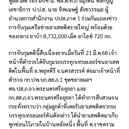
พูลสวัสดิ์ รอง ผบช.น. พล.ต.ท.ภาณุรัตน์ หลักบุญ
เลขาธิการ ป.ป.ส. นาย ทิพเมษฐ์ สังขวรรณะ ผู้
อำนวยการสำนักงาน ปปส.ภาค 1 ร่วมกันแถลงข่าว
การจับกุมเครือข่ายยาเสพติดรายใหญ่ พร้อมด้วย
ของกลาง ยาบ้า 8,732,000 เม็ด ยาไอซ์ 720 กก.
การจับกุมคดีนี้สืบเนื่องจากเมื่อวันที่ 21 มี.ค.68 เจ้า
หน้าที่ตำรวจได้จับกุมรถบรรทุกเทรลเลอร์ขนยาเสพ
ติดในพื้นที่ อ.พยุหคีรี จ.นครสวรรค์ ต่อมาเจ้าหน้าที่
ตำรวจ กก.ปพ.บก.สส.ภ.1 ชุดขยายผลฯ
ศอ.ปส.ภ.จว.พระนครศรีอยุธยา และ
กก.สส.ภ.จว.พระนครศรีอยุธยา ได้ทำการสืบสวนจน
กระทั่งทราบว่า กลุ่มลูกค้าที่เคยรับยาเสพติดจากรถ
บรรทุกเทรลเลอร์คันดังกล่าว ได้นำยาเสพติดมาเก็บ
ซุกซ่อนไว้ภายในบ้านหลังหนึ่ง พื้นที่ ต.ราชคราม