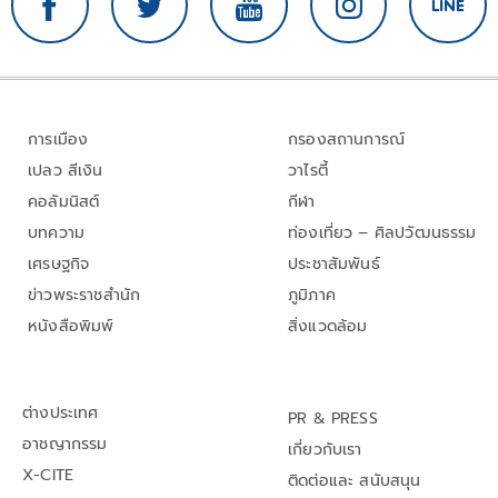
การเมือง
กรองสถานการณ์
เปลว สีเงิน
วาไรตี้
คอลัมนิสต์
กีฬา
บทความ
ท่องเที่ยว – ศิลปวัฒนธรรม
เศรษฐกิจ
ประชาสัมพันธ์
ข่าวพระราชสำนัก
ภูมิภาค
หนังสือพิมพ์
สิ่งแวดล้อม
ต่างประเทศ
PR & PRESS
อาชญากรรม
เกี่ยวกับเรา
X-CITE
ติดต่อและ สนับสนุน