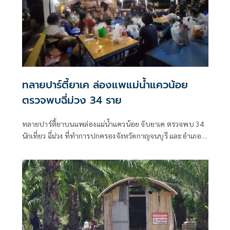
ทลายปาร์ตี้ยาเค ล่องแพแม่น้ำแควน้อย
ตรวจพบฉี่ม่วง 34 ราย
ทลายปาร์ตี้ยาบนแพล่องแม่น้ำแควน้อย จับยาเค ตรวจพบ 34
นักเที่ยว ฉี่ม่วง ที่ทำการปกครองจังหวัดกาญจนบุรี และอําเภอ
เมืองกาญจนบุรี เปิดยุทธการ 90 วัน พิทักษ์สันติราษฎร์ พิฆาต
ยาเสพติด