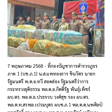
7 พฤษภาคม 2568 - ที่กองบัญชาการตำรวจภูธร
ภาค 1 (บช.ภ.1) น.ส.แพทองธาร ชินวัตร นายก
รัฐมนตรี พ.ต.อ.ทวี สอดส่อง รัฐมนตรีว่าการ
กระทรวงยุติธรรม พล.ต.อ.กิตติ์รัฐ พันธุ์เพ็ชร์
ผบ.ตร. พล.ต.อ.ประจวบ วงศ์สุข รอง ผบ.ตร.
พล.ต.ท.สรพล เปรมบุตร ผบช.ภ.1 พล.ต.ต.นพศิลป์