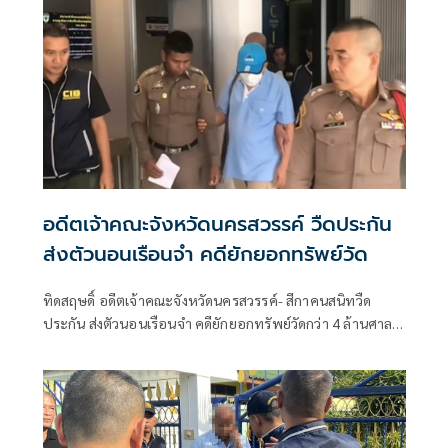
อดีตเจ้าคณะจังหวัดนครสวรรค์ วืดประกัน
ส่งตัวนอนเรือนจำ คดียักยอกทรัพย์วัด
ทิดสฤษดิ์ อดีตเจ้าคณะจังหวัดนครสวรรค์- สีกาคนสนิทวืด
ประกัน ส่งตัวนอนเรือนจำ คดียักยอกทรัพย์วัดกว่า 4 ล้านศาลชี้
คดีโทษสูง กลัวหนียุ่งเหยิงพยานหลักฐาน