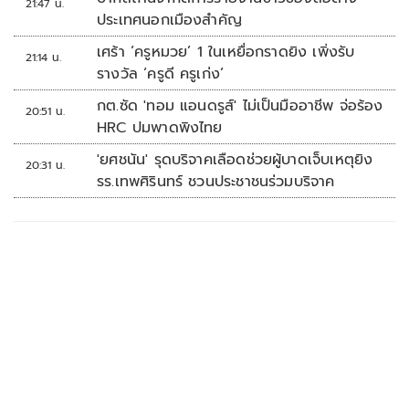
21:47 น.
ประเทศนอกเมืองสำคัญ
เศร้า ‘ครูหมวย’ 1 ในเหยื่อกราดยิง เพิ่งรับ
21:14 น.
รางวัล ‘ครูดี ครูเก่ง’
กต.ซัด 'ทอม แอนดรูส์' ไม่เป็นมืออาชีพ จ่อร้อง
20:51 น.
HRC ปมพาดพิงไทย
'ยศชนัน' รุดบริจาคเลือดช่วยผู้บาดเจ็บเหตุยิง
20:31 น.
รร.เทพศิรินทร์ ชวนประชาชนร่วมบริจาค