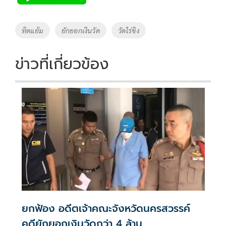
b
er
y
e
o
Li
Tags
ทิดแย้ม
ยักยอกเงินวัด
วัดไร่ขิง
o
n
k
k
ข่าวที่เกี่ยวข้อง
ยกฟ้อง อดีตเจ้าคณะจังหวัดนครสวรรค์
คดียักยอกเงินวัดกว่า 4 ล้าน