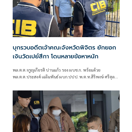
บุกรวบอดีตเจ้าคณะจังหวัดพิจิตร ยักยอก
เงินวัดเปย์สีกา โดนหลายข้อหาหนัก
พล.ต.ต.จรูญเกียรติ ปานแก้ว รอง ผบช.ก. พร้อมด้วย
พล.ต.ต.ประสงค์ เฉลิมพันธ์ ผบก.ปปป. พ.ต.ท.สิริพงษ์ ศรีตุลา
รักษาราชการแทนรองเลขาฯ ป.ป.ท. นำกำลังเจ้าหน้าที่ตำรวจ
บก.ปปป.และเจ้าหน้าที่ ป.ป.ท.เปิดปฏิบัติการ