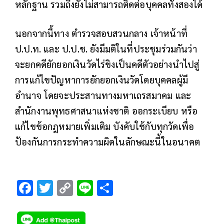
หลักฐาน รวมถึงยังไม่สามารถติดต่อบุคคลทั้งสองได้
นอกจากนี้ทาง ตำรวจสอบสวนกลาง เจ้าหน้าที่
ป.ป.ท. และ ป.ป.ช. ยังมีมติในที่ประชุมร่วมกันว่า
จะยกคดียักยอกเงินวัดไร่ขิงเป็นคดีตัวอย่างนำไปสู่
การแก้ไขปัญหาการยักยอกเงินวัดโดยบุคคลผู้มี
อำนาจ โดยจะประสานทางมหาเถรสมาคม และ
สำนักงานพุทธศาสนาแห่งชาติ ออกระเบียบ หรือ
แก้ไขข้อกฎหมายเพิ่มเติม บังคับใช้กับทุกวัดเพื่อ
ป้องกันการกระทำความผิดในลักษณะนี้ในอนาคต
F
T
C
Li
S
ac
wi
o
n
h
e
tt
p
e
ar