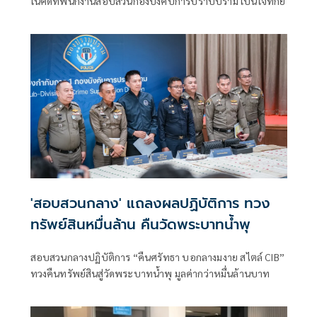
ในคดีที่พนักงานสอบสวนกองบังคับการปราบปราม เป็นโจทก์ยื่
'สอบสวนกลาง' แถลงผลปฏิบัติการ ทวง
ทรัพย์สินหมื่นล้าน คืนวัดพระบาทน้ำพุ
สอบสวนกลางปฏิบัติการ “คืนศรัทธา บอกลางมงาย สไตล์ CIB”
ทวงคืนทรัพย์สินสู่วัดพระบาทน้ำพุ มูลค่ากว่าหมื่นล้านบาท