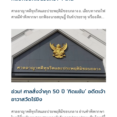
ศาลอาญาคดีทุจริตและประพฤติมิชอบกลาง ถ. เลียบทางรถไฟ
ศาลมีคำพิพากษา ยกฟ้องนายสฤษฏิ์ จันท์ประธาตุ หรืออดีต
พระธรรมวชิรธีรคุณสฤษฏิ์ จันท์ประธาตุ อดีตเจ้าคณะจังหวัด
นครสวรรค์ เเละเจ้าอาวาสวัดนครสวรรค์ ,น.ส.ภูธิณี กิวพิทักษ์
เป็นจำเลยที่ 1-2 ในคดียักยอกเงินวัดนครสวรรค์ 4
อ่วม! ศาลสั่งจำคุก 50 ปี ‘ทิดแย้ม’ อดีตเจ้า
อาวาสวัดไร่ขิง
ศาลอาญาคดีทุจริตและประพฤติมิชอบกลาง อ่านคำพิพากษา