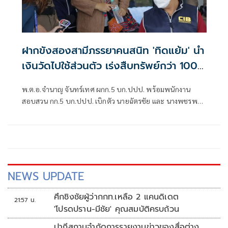
ฝากขังสองสามีภรรยาคนสนิท 'ทิดแย้ม' นำ
เงินวัดไปใช้ส่วนตัว เร่งสืบทรัพย์กว่า 100
ล้าน
พ.ต.อ.จำนาญ จันทร์เทศ ผกก.5 บก.ปปป. พร้อมพนักงาน
สอบสวน กก.5 บก.ปปป. เบิกตัว นายฉัตรชัย และ นางพชรพร
สีเลี้ยง หรือหมอเตย สองสามีภรรยา ผู้ต้องหาในคดีสนับสนุน
อดีตเจ้าอาวาสวัดไร่ขิงยักยอกเงินวัด
NEWS UPDATE
ศึกชิงชัยผู้ว่ากกท.เหลือ 2 แคนดิเดต
21:57 น.
'โปรดปราน-มีชัย' คุณสมบัติครบถ้วน
ปากีสถานจำกัดการรายงานข่าวของสื่อต่าง