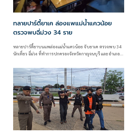
ทลายปาร์ตี้ยาเค ล่องแพแม่น้ำแควน้อย
ตรวจพบฉี่ม่วง 34 ราย
ทลายปาร์ตี้ยาบนแพล่องแม่น้ำแควน้อย จับยาเค ตรวจพบ 34
นักเที่ยว ฉี่ม่วง ที่ทำการปกครองจังหวัดกาญจนบุรี และอําเภอ
เมืองกาญจนบุรี เปิดยุทธการ 90 วัน พิทักษ์สันติราษฎร์ พิฆาต
ยาเสพติด