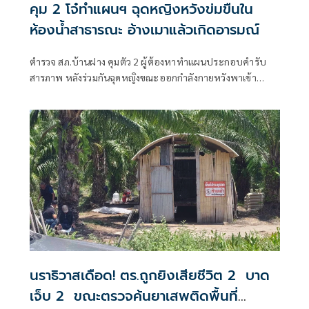
คุม 2 โจ๋ทำแผนฯ ฉุดหญิงหวังข่มขืนใน
ห้องน้ำสาธารณะ อ้างเมาแล้วเกิดอารมณ์
ตำรวจ สภ.บ้านฝาง คุมตัว 2 ผู้ต้องหาทำแผนประกอบคำรับ
สารภาพ หลังร่วมกันฉุดหญิงขณะออกกำลังกายหวังพาเข้า
ห้องน้ำสาธาร
นราธิวาสเดือด! ตร.ถูกยิงเสียชีวิต 2 บาด
เจ็บ 2 ขณะตรวจค้นยาเสพติดพื้นที่