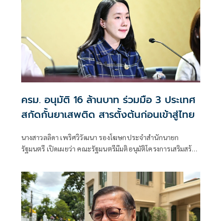
ครม. อนุมัติ 16 ล้านบาท ร่วมมือ 3 ประเทศ
สกัดกั้นยาเสพติด สารตั้งต้นก่อนเข้าสู่ไทย
นางสาวลลิดา เพริศวิวัฒนา รองโฆษกประจำสำนักนายก
รัฐมนตรี เปิดเผยว่า คณะรัฐมนตรีมีมติอนุมัติโครงการเสริมสร้าง
และยกระดับความร่วมมือกับประเทศเพื่อนบ้านในการสกัดกั้น
ยาเสพติดและทำลายเครือข่ายการค้ายาเสพติดระหว่าง
ประเทศ ประจำปีงบประมาณ พ.ศ. 2569 วงเงินรวม 16 ล้าน
บาท ตามที่กระทรวงยุติธรรม โดยสำนักงานคณะกรรมการ
ป้องกันและปราบปรามยาเสพติด หรือสำนักงาน ป.ป.ส.