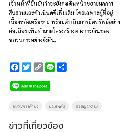
เจ้าหน้าที่ยืนยันว่าจะยังคงเดินหน้าขยายผลการ
สืบสวนและดำเนินคดีเพิ่มเติม โดยเฉพาะผู้ที่อยู่
เบื้องหลังเครือข่าย พร้อมดำเนินการยึดทรัพย์อย่าง
ต่อเนื่อง เพื่อทำลายโครงสร้างทางการเงินของ
ขบวนการอย่างยั่งยืน.
F
T
C
Li
S
ac
wi
o
n
h
e
tt
p
e
ar
b
er
y
e
o
Li
Tags
ขบวนการค้ายา
ยาเสพติด
อาชญากรรม
o
n
k
k
ข่าวที่เกี่ยวข้อง