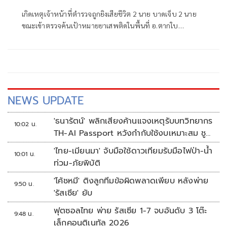
อ.ตากใบ
เกิดเหตุเจ้าหน้าที่ตำรวจถูกยิงเสียชีวิต 2 นาย บาดเจ็บ 2 นาย
ขณะเข้าตรวจค้นเป้าหมายยาเสพติดในพื้นที่ อ.ตากใบ
จ.นราธิวาส
NEWS UPDATE
'ธนารัตน์' พลิกเสียงค้านแจงเหตุรับบทวิทยากร
10:02 น.
TH-AI Passport หวังกำกับใช้งบเหมาะสม ชู
จุดเด่นคนไทยได้ใช้ AI ระดับโปร ลดเหลื่อมล้ำ
'ไทย-เมียนมา' จับมือใช้ดาวเทียมรับมือไฟป่า-น้ำ
10:01 น.
ทางเทคโนโลยี เซฟงบไปกว่า900ล้าน เชื่อหาก
ท่วม-ภัยพิบัติ
ใช้เต็มที่เอกชนขาดทุนย่อยยับ
'โค้ชหมี' ติงลูกทีมข้อผิดพลาดเพียบ หลังพ่าย
9:50 น.
'รัสเซีย' ยับ
ฟุตซอลไทย พ่าย รัสเซีย 1-7 จบอันดับ 3 โต๊ะ
9:48 น.
เล็กคอนติเนทัล 2026