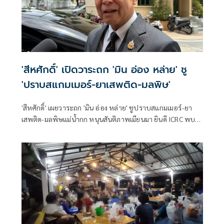
'สีหศักดิ์' เปิดวาระถก 'มิน อ่อง หล่าย' ชู
'ปราบสแกมเมอร์-ยาเสพติด-มลพิษ'
'สีหศักดิ์' เผยวาระถก 'มิน อ่อง หล่าย' ชูปราบสแกมเมอร์-ยา
เสพติด-มลพิษแม่น้ำกก หนุนสันติภาพเมียนมา ยินดี ICRC พบ
'ซูจี' มองเป็นสัญญาณดีต่อบรรยากาศการเมือง