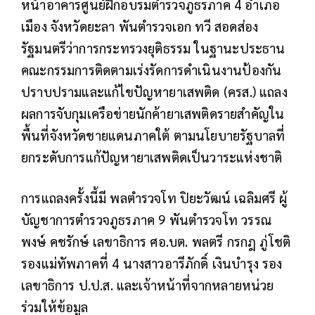
หน้าอาคารศูนย์ฝึกอบรมตำรวจภูธรภาค 4 อำเภอ
เมือง จังหวัดยะลา พันตำรวจเอก ทวี สอดส่อง
รัฐมนตรีว่าการกระทรวงยุติธรรม ในฐานะประธาน
คณะกรรมการติดตามเร่งรัดการดำเนินงานป้องกัน
ปราบปรามและแก้ไขปัญหายาเสพติด (ครส.) แถลง
ผลการจับกุมเครือข่ายนักค้ายาเสพติดรายสำคัญใน
พื้นที่จังหวัดชายแดนภาคใต้ ตามนโยบายรัฐบาลที่
ยกระดับการแก้ปัญหายาเสพติดเป็นวาระแห่งชาติ
การแถลงครั้งนี้มี พลตำรวจโท ปิยะวัฒน์ เฉลิมศรี ผู้
บัญชาการตำรวจภูธรภาค 9 พันตำรวจโท วรรณ
พงษ์ คชรักษ์ เลขาธิการ ศอ.บต. พลตรี กรกฎ ภู่โชติ
รองแม่ทัพภาคที่ 4 นางสาวอารีภักดิ์ เงินบำรุง รอง
เลขาธิการ ป.ป.ส. และเจ้าหน้าที่จากหลายหน่วย
ร่วมให้ข้อมูล