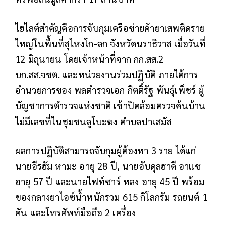
ไฮไลต์สำคัญคือการจับกุมเครือข่ายค้ายาเสพติดราย
ใหญ่ในพื้นที่สุไหงโก-ลก จังหวัดนราธิวาส เมื่อวันที่
12 มิถุนายน โดยเจ้าหน้าที่จาก กก.สส.2
บก.สส.จชต. และหน่วยงานร่วมปฏิบัติ ภายใต้การ
อำนวยการของ พลตำรวจเอก กิตติ์รัฐ พันธุ์เพ็ชร์ ผู้
บัญชาการตำรวจแห่งชาติ เข้าปิดล้อมตรวจค้นบ้าน
ไม่มีเลขที่ในชุมชนลูโบะฆง ตำบลปาเสมัส
ผลการปฏิบัติสามารถจับกุมผู้ต้องหา 3 ราย ได้แก่
นายอีรฮัม หามะ อายุ 28 ปี, นายอับดุลฮาดี อาแซ
อายุ 57 ปี และนายไฟท์ซาร์ หลง อายุ 45 ปี พร้อม
ของกลางยาไอซ์น้ำหนักรวม 615 กิโลกรัม รถยนต์ 1
คัน และโทรศัพท์มือถือ 2 เครื่อง