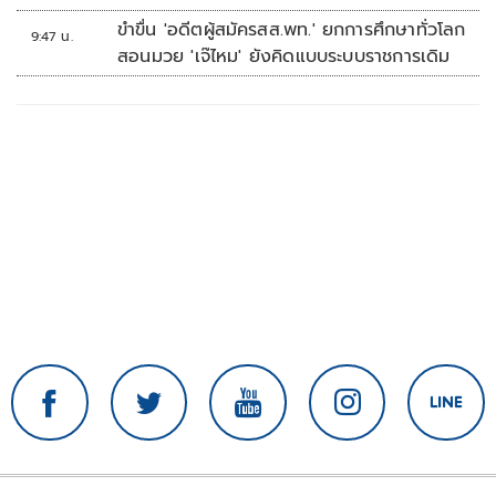
ขำขื่น 'อดีตผู้สมัครสส.พท.' ยกการศึกษาทั่วโลก
9:47 น.
สอนมวย 'เจ๊ไหม' ยังคิดแบบระบบราชการเดิม