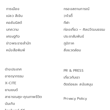
การเมือง
กรองสถานการณ์
เปลว สีเงิน
วาไรตี้
คอลัมนิสต์
กีฬา
บทความ
ท่องเที่ยว – ศิลปวัฒนธรรม
เศรษฐกิจ
ประชาสัมพันธ์
ข่าวพระราชสำนัก
ภูมิภาค
หนังสือพิมพ์
สิ่งแวดล้อม
ต่างประเทศ
PR & PRESS
อาชญากรรม
เกี่ยวกับเรา
X-CITE
ติดต่อและ สนับสนุน
ยานยนต์
สาธารณสุข-คุณภาพชีวิต
Privacy Policy
บันเทิง