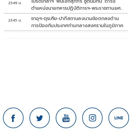
โปรดเกล้าฯ 'พันเอกสุภัทร ชูตินันทน์' ดำรง
23:49 น.
ตำแหน่งนายทหารปฏิบัติการฯ-พระราชทานยศ
'พลตรี'
ซาอุฯ-ตุรเคีย-ปากีสถานลงนามข้อตกลงด้าน
23:45 น.
การป้องกันประเทศท่ามกลางสงครามในภูมิภาค