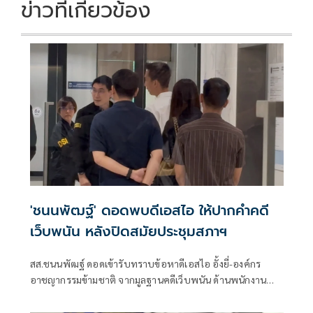
k
k
ข่าวที่เกี่ยวข้อง
'ชนนพัฒฐ์' ดอดพบดีเอสไอ ให้ปากคำคดี
เว็บพนัน หลังปิดสมัยประชุมสภาฯ
สส.ชนนพัฒฐ์ ดอดเข้ารับทราบข้อหาดีเอสไอ อั้งยี่-องค์กร
อาชญากรรมข้ามชาติ จากมูลฐานคดีเว็บพนัน ด้านพนักงาน
สอบสวน ยืนยัน ภายหลังเจ้าตัวเข้ารับทราบข้อกล่าวหา ต้อง
สอบสวนปากคำเพิ่มเติมตามประเด็นทางคดี