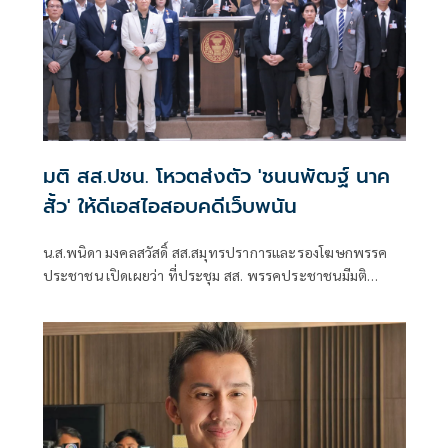
มติ สส.ปชน. โหวตส่งตัว 'ชนนพัฒฐ์ นาค
สั้ว' ให้ดีเอสไอสอบคดีเว็บพนัน
น.ส.พนิดา มงคลสวัสดิ์ สส.สมุทรปราการและรองโฆษกพรรค
ประชาชน เปิดเผยว่า ที่ประชุม สส. พรรคประชาชนมีมติ
อนุญาตตามที่สภาผู้แทนราษฎรขออนุญาตเรียกตัวนายชน
นพัฒฐ์ นาคสั้ว สส.สงขลา พรรคกล้าธรรม ไปรับทราบข้อกล่าว
หาและทำการสอบปากคำ ในระหว่างสมัยประชุมสภาผู้แทน
ราษฎรนั้น โดยมีเหตุผล ดังนี้