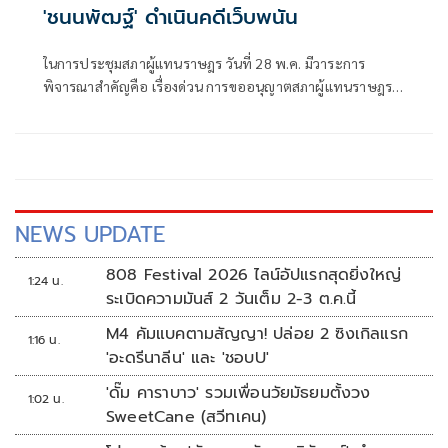
'ชนนพัฒฐ์' ดำเนินคดีเว็บพนัน
ในการประชุมสภาผู้แทนราษฎร วันที่ 28 พ.ค. มีวาระการ
พิจารณาสำคัญคือ เรื่องด่วน การขออนุญาตสภาผู้แทนราษฎร
ตามรัฐธรรมนูญ มาตรา125 เรียกตัวนายชนนพัฒฐ์ นาคสั้ว
สส.สงขลา พรรคกล้าธรรม เข้ารับทราบข้อกล่าวหาและ
สอบสวนปากคำ ในระหว่างสมัยประชุมสภาฯ ภายหลังจากกรม
สอบสวนคดีพิเศษ (ดีเอสไอ) ทำหนังสือด่วนถึงประธานสภาผู้
แทนราษฎร ลงนามโดย พ.ต.ต.ยุทธนา แพรดำ
NEWS UPDATE
808 Festival 2026 ไลน์อัปแรกสุดยิ่งใหญ่
1:24 น.
ระเบิดความมันส์ 2 วันเต็ม 2-3 ต.ค.นี้
M4 คัมแบคตามสัญญา! ปล่อย 2 ซิงเกิลแรก
1:16 น.
'อะดรีนาลีน' และ 'ชอบU'
'ดั๊ม คาราบาว' รวมเพื่อนวัยมัธยมตั้งวง
1:02 น.
SweetCane (สวีทเคน)