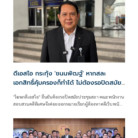
ดีเอสไอ กระทุ้ง 'ชนนพัฒฐ์' หากสละ
เอกสิทธิ์คุ้มครองก็ทำได้ ไม่ต้องรอปิดสมัย
ประชุมสภา
"โฆษกดีเอสไอ" ยืนยันต้องรอปิดสมัยประชุมสภา คณะพนักงาน
สอบสวนคดีพิเศษจึงค่อยออกหมายเรียกผู้ต้องหาคดีเว็บพนันฯ
สส.ชนนพัฒน์ มาแจ้งข้อหาเพิ่มเติม อั้งยี่-องค์กรอาชญากรรม
ข้ามชาติ ตามคำสั่งของอัยการสูงสุด หลังมติสภาผู้แทน สส.โหวต
ท่วมท้นไม่ส่งตัวให้ดีเอสไอดำเนินคดี ระบุ ผู้ต้องหาในสำนวนมี
ทั้งสิ้น 27 ราย