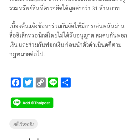
รวมทรัพย์สินที่ตรวจยึดได้มูลค่ากว่า 31 ล้านบาท
เบื้องต้นแจ้งข้อหาร่วมกันจัดให้มีการเล่นพนันผ่าน
สื่ออิเล็กทรอนิกส์โดยไม่ได้รับอนุญาต สมคบกันฟอก
เงิน และร่วมกันฟอกเงิน ก่อนนำตัวดำเนินคดีตาม
กฎหมายต่อไป.
F
T
C
Li
S
ac
wi
o
n
h
e
tt
p
e
ar
b
er
y
e
o
Li
Tags
คดีเว็บพนัน
o
n