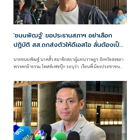
'ชนนพัฒฐ์' ขอประธานสภาฯ อย่าเลือก
ปฏิบัติ สส.ถกส่งตัวให้ดีเอสไอ ลั่นต้องเป็น
บรรทัดฐาน
นายชนนพัฒฐ์ นาคสั้ว สมาชิกสภาผู้แทนราษฎร จังหวัดสงขลา
พรรคกล้าธรรม โพสต์เฟซบุ๊ก ระบุว่า เรียนพี่น้องประชาชน
ตามที่มีข่าวปรากฏเกี่ยวกับกรณีที่ (DSI) ได้ทำหนังสือขอ
อนุญาตต่อสภาผู้แทนราษฎร เพื่อเรียกตัวผมเข้าสู่กระบวนการ
สอบสวนตามขั้นตอนของกฎหมาย นั้น