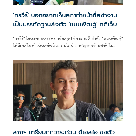
'กรวีร์' บอกอยากเห็นสภาทำหน้าที่สง่างาม
เป็นบรรทัดฐานส่งตัว 'ชนนพัฒฐ์' คดีเว็บ
พนัน
"กรวีร์" โยนแต่ละพรรคหาข้อสรุป ก่อนลงมติ ส่งตัว "ชนนพัฒฐ์"
ให้ดีเอสไอ ดำเนินคดีพนันออนไลน์-อาชญากรข้ามชาติ ใน
ระหว่างสมัยประชุมหรือไม่ บอกอยากเห็นสภาทำหน้าที่อย่าง
สง่างาม ตอบคำถามประชาชนได้
สภาฯ เตรียมถกวาระด่วน ดีเอสไอ ขอตัว