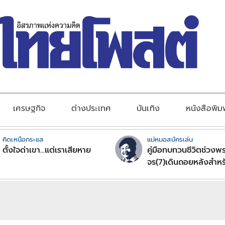
เศรษฐกิจ
ต่างประเทศ
บันเทิง
หนังสือพิม
คิดเหนือกระแส
แม่หมอสมัครเล่น
ตั้งใจด่าเขา...แต่เราเสียหาย
คู่มือทบทวนชีวิตช่วงพร
จร(7)เดินถอยหลังสำหร
ลัคนาราศีตอนที่2