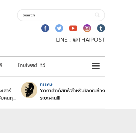
LINE : @THAIPOST
พ์
ไทยโพสต์ ทีวี
ทรรศนะ
ะเสาร์
'คาถาศักดิ์สิทธิ์'สำหรับโลกในช่วง
ับคนทุก
ระยะผ่าน!!!