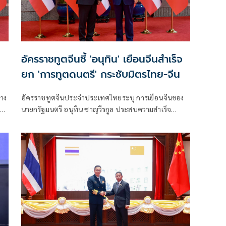
อัครราชทูตจีนชี้ 'อนุทิน' เยือนจีนสำเร็จ
ยก 'การทูตดนตรี' กระชับมิตรไทย-จีน
่าง
อัครราชทูตจีนประจำประเทศไทยระบุ การเยือนจีนของ
นายกรัฐมนตรี อนุทิน ชาญวีรกูล ประสบความสำเร็จ
พร้อมยกการขับร้องเพลง "เถียนมี่