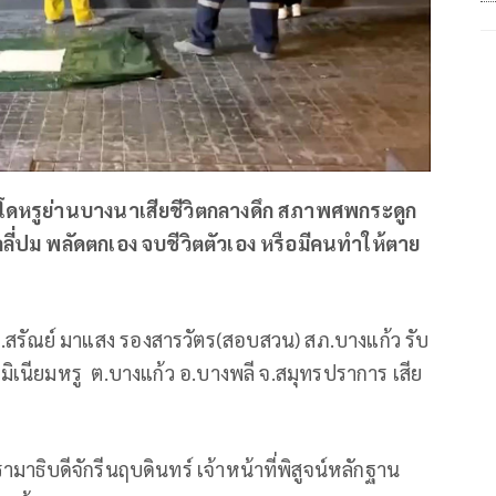
โดหรูย่านบางนาเสียชีวิตกลางดึก สภาพศพกระดูก
ี่ปม พลัดตกเอง จบชีวิตตัวเอง หรือมีคนทำให้ตาย
อ.สรัณย์ มาแสง รองสารวัตร(สอบสวน) สภ.บางแก้ว รับ
นียมหรู ต.บางแก้ว อ.บางพลี จ.สมุทรปราการ เสีย
ธิบดีจักรีนฤบดินทร์ เจ้าหน้าที่พิสูจน์หลักฐาน