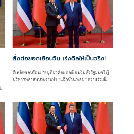
สั่งต่อยอดเยือนจีน เร่งดีลให้เป็นจริง!
ตีเหล็กตอนร้อน! "อนุทิน" ต่อยอดเยือนจีน สั่งรัฐมนตรี ผู้
บริหารหลายหน่วยงานทำ “แอ็กชันแพลน” ความร่วมมือ
กับรัฐบาลจีนให้เป็นรูปธรรม ทั้งด้านการค้าการลงทุน
ัก
ความมั่นคง การปราบปรามอาชญากรรมข้ามชาติ การท่อง
เที่ยว เทคโนโลยีแห่งอนาคตทั้งเอไอและอีวี ชูวิศวกร
การเมืองฝ่าวิกฤตโลกไร้ระเบียบ ลุยปฏิรูปราชการ-สร้าง
คน ดันเศรษฐกิจกระจายตัว ระดมพลังคนไทยยกกำลัง
ประเทศ