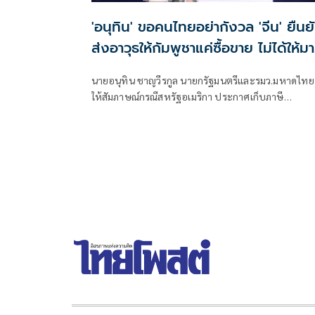
'อนุทิน' ขอคนไทยอย่ากังวล 'จีน' ยืนย
ส่งอาวุธให้กัมพูชาแค่ซื้อขาย ไม่ได้ให้มาส
รบไทย
นายอนุทิน ชาญวีรกูล นายกรัฐมนตรีและรมว.มหาดไทย
ให้สัมภาษณ์กรณีสหรัฐอเมริกา ประกาศเก็บภาษี
ไทย12.5% ว่า เป็นการปรับให้เข้าเกณฑ์ ได้รับรายงาน
เบื้องต้นว่าไทยได้ 12.5% ตนเร่งให้หน่วยงานที่เกี่ยวขอ
ดำเนินการแก้ไข ซึ่งมีเรื่องที่เกี่ยวกับแรงงานภาคบังคับอ
สักอย่างหนึ่ง ตนยังต้องไปลงในรายละเอียดว่าทำไมไม่มี
การดำเนินการด้านนี้ให้เ