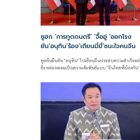
ซูฮก ‘การทูตดนตรี’ ‘จื้ออู่ ’ออกโรง
ยัน‘อนุทิน’ร้อง‘เถียนมี่มี่’ชนะใจคนจีน
ทูตจีนยืนยัน "อนุทิน" ไปเยือนจีนประสบความสำเร็จอย
ยิ่ง หล่อหลอมเป็นความสัมพันธ์แบบ "จีนไทยพี่น้องกัน"
เผย "เถียนมี่มี่" เป็นการทูตดนตรี ผู้นำไทยสามารถชนะใจ
ผู้คนได้ ขณะที่นายกฯ