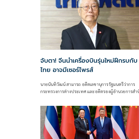
จับตา! จีนนำเครื่องบินรุ่นใหม่ฝึกรบกับ
ไทย อาจมีเซอร์ไพรส์
นายนันทิวัฒน์ สามารถ อดีตเลขานุการรัฐมนตรีว่าการ
กระทรวงการต่างประเทศ และอดีตรองผู้อำนวยการสำน
ข่าวกรองแห่งชาติ โพสต์ข้อความผ่านเฟซบุ๊กในหัวข้อ
"สัมพันธ์แนบแน่น"