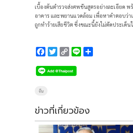
เบื้องต้นตำรวจส่งศพชันสูตรอย่างละเอียด พ
อาคาร และพยานแวดล้อม เพื่อหาคำตอบว่าเป็น
ถูกทำร้ายเสียชีวิต ซึ่งขณะนี้ยังไม่ตัดประเด็นใ
F
T
C
Li
S
ac
wi
o
n
h
e
tt
p
e
ar
b
er
y
e
o
Li
Tags
จีน
o
n
k
k
ข่าวที่เกี่ยวข้อง