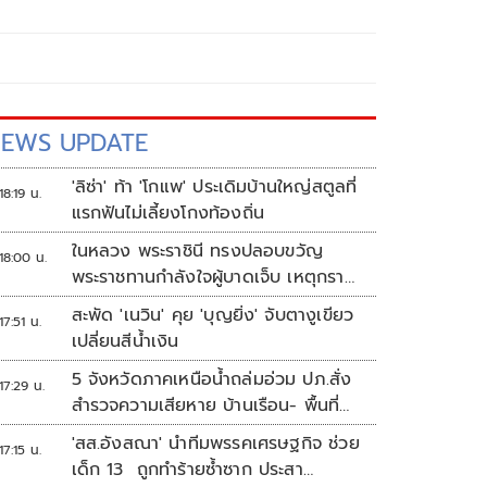
EWS UPDATE
'ลิซ่า' ท้า 'โกแพ' ประเดิมบ้านใหญ่สตูลที่
18:19 น.
แรกฟันไม่เลี้ยงโกงท้องถิ่น
ในหลวง พระราชินี ทรงปลอบขวัญ
18:00 น.
พระราชทานกำลังใจผู้บาดเจ็บ เหตุกราด
ยิง รร.เทพศิรินทร์นนทบุรี
สะพัด 'เนวิน' คุย 'บุญยิ่ง' จับตางูเขียว
17:51 น.
เปลี่ยนสีน้ำเงิน
5 จังหวัดภาคเหนือน้ำถล่มอ่วม ปภ.สั่ง
17:29 น.
สำรวจความเสียหาย บ้านเรือน- พื้นที่
เกษตร
'สส.อังสณา' นำทีมพรรคเศรษฐกิจ ช่วย
17:15 น.
เด็ก 13 ถูกทำร้ายซ้ำซาก ประสา