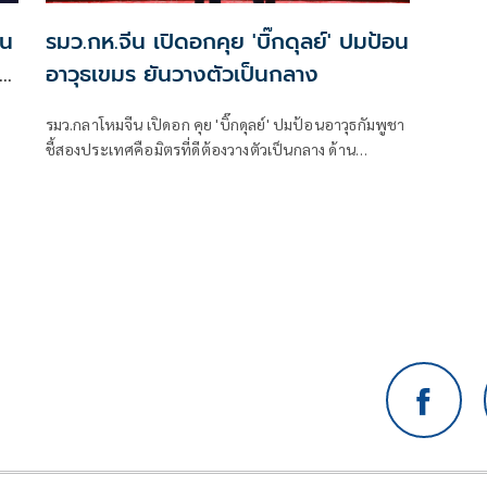
ัน
รมว.กห.จีน เปิดอกคุย 'บิ๊กดุลย์' ปมป้อน
ู้
อาวุธเขมร ยันวางตัวเป็นกลาง
รมว.กลาโหมจีน เปิดอก คุย 'บิ๊กดุลย์' ปมป้อนอาวุธกัมพูชา
ชี้สองประเทศคือมิตรที่ดีต้องวางตัวเป็นกลาง ด้าน
รมว.กห.ไทย ใช้นอกรอบซักส่งอาวุธเพิ่ม
งไป
ะไร