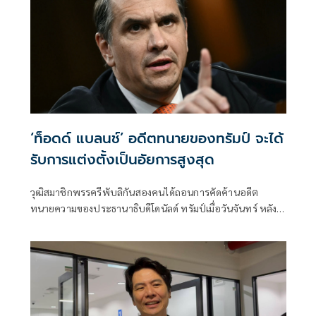
‘ท็อดด์ แบลนช์’ อดีตทนายของทรัมป์ จะได้
รับการแต่งตั้งเป็นอัยการสูงสุด
วุฒิสมาชิกพรรครีพับลิกันสองคนได้ถอนการคัดค้านอดีต
ทนายความของประธานาธิบดีโดนัลด์ ทรัมป์เมื่อวันจันทร์ หลัง
จากที่ท็อดด์ แบลนช์ยอมประนีประนอมในประเด็นที่เป็นข้อถก
เถียง คณะกรรมการตุลาการวุฒิสภามีกำหนดลงคะแนนเสียง
เกี่ยวกับแบลนช์ในวันอังคารนี้ ตามด้วยการลงคะแนนเสียงโดย
วุฒิสภาทั้งหมดภายในสัปดาห์นี้