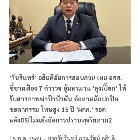
‘วัชรินทร์’ อธิบดีอัยการสอบสวน เผย อสส.
ชี้ขาดฟ้อง 7 ตำรวจ อุ้มทรมาน ‘ลุงเปี๊ยก’ ให้
รับสารภาพฆ่าป้าบัวผัน ข้อหาหนักปกปิด
ชะตากรรม โทษสูง 15 ปี ‘ผกก.’ รอด
หลังDSIไม่เเย้งอัยการปราบทุจริตภาค2
18 พ.ค. 2569 – นายวัชรินทร์ ภาณุรัตน์ อธิบดี