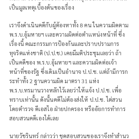
เป็นมูลเหตุเบื้องต้นของเรื่อง
เราจึงดําเนินคดีกับผู้ต้องหาทั้ง 8 คน ในความผิดตาม
พ.ร.บ.อุ้มหายฯ เเละความผิดต่อตำเเหน่งหน้าที่ ซึ่ง
เรื่องนี้ คณะกรรมการป้องกันและปราบปรามการ
ทุจริตแห่งชาติ (ป.ป.ช.) เคยมีมติประชุมเลยว่า ถ้า
เป็นคดีของ พ.ร.บ.อุ้มหายฯ และความผิดต่อเจ้า
หน้าที่ของรัฐ ซึ่งเดิมเป็นอํานาจ ป.ป.ช. เเต่ถ้ามีการก
ระทําทั้ง 2 ฐานความผิด มาตรา 31 แห่ง
พ.ร.บ.ทรมานวางหลักไว้เลยว่าให้แจ้ง ป.ป.ช. เพื่อ
ทราบเท่านั้น ดังนั้นคดีไม่ต้องส่งให้ ป.ป.ช. ไต่สวน
โดยตํารวจ ดีเอสไอ ฝ่ายปกครอง หรืออัยการทำการ
สอบสวนคดีเองได้เลย
นายวัชรินทร์ กล่าวว่า ชุดสอบสวนของเราจึงทําสํานว