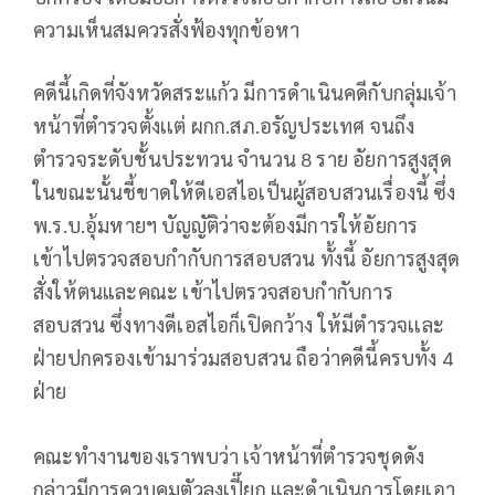
ความเห็นสมควรสั่งฟ้องทุกข้อหา
คดีนี้เกิดที่จังหวัดสระแก้ว มีการดําเนินคดีกับกลุ่มเจ้า
หน้าที่ตํารวจตั้งเเต่ ผกก.สภ.อรัญประเทศ จนถึง
ตำรวจระดับชั้นประทวน จํานวน 8 ราย อัยการสูงสุด
ในขณะนั้นชี้ขาดให้ดีเอสไอเป็นผู้สอบสวนเรื่องนี้ ซึ่ง
พ.ร.บ.อุ้มหายฯ บัญญัติว่าจะต้องมีการให้อัยการ
เข้าไปตรวจสอบกํากับการสอบสวน ทั้งนี้ อัยการสูงสุด
สั่งให้ตนและคณะ เข้าไปตรวจสอบกํากับการ
สอบสวน ซึ่งทางดีเอสไอก็เปิดกว้าง ให้มีตํารวจเเละ
ฝ่ายปกครองเข้ามาร่วมสอบสวน ถือว่าคดีนี้ครบทั้ง 4
ฝ่าย
คณะทำงานของเราพบว่า เจ้าหน้าที่ตํารวจชุดดัง
กล่าวมีการควบคุมตัวลุงเปี๊ยก และดําเนินการโดยเอา