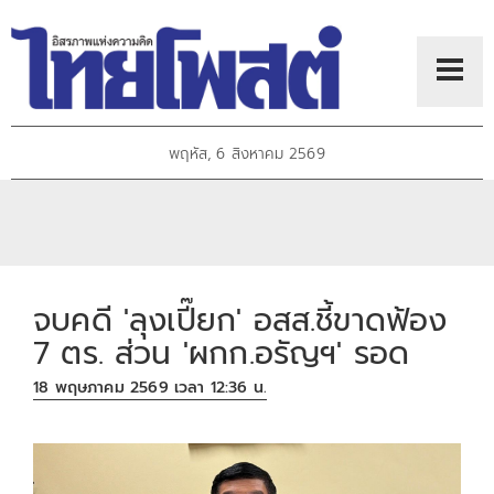
พฤหัส, 6 สิงหาคม 2569
จบคดี 'ลุงเปี๊ยก' อสส.ชี้ขาดฟ้อง
7 ตร. ส่วน 'ผกก.อรัญฯ' รอด
18 พฤษภาคม 2569 เวลา 12:36 น.