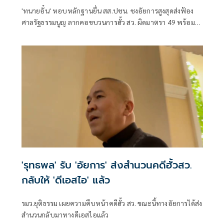
'ทนายอั๋น' หอบหลักฐานยื่น สส.ปชน. ชงอัยการสูงสุดส่งฟ้อง
ศาลรัฐธรรมนูญ ลากคอขบวนการฮั้ว สว. ผิดมาตรา 49 พร้อม
ฟันกกต. ผิด 157 ด้าน 'ภัณฑิล' ย้ำต้องคุ้มครองพยาน ไม่ใช่ข่มขู่
'รุทธพล' รับ 'อัยการ' ส่งสำนวนคดีฮั้วสว.
กลับให้ 'ดีเอสไอ' แล้ว
รมว.ยุติธรรม เผยความคืบหน้าคดีฮั้ว สว. ขณะนี้ทางอัยการได้ส่ง
สำนวนกลับมาทางดีเอสไอแล้ว