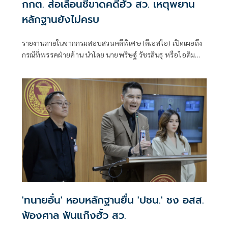
กกต. ส่อเลื่อนชี้ขาดคดีฮั้ว สว. เหตุพยาน
หลักฐานยังไม่ครบ
รายงานภายในจากกรมสอบสวนคดีพิเศษ (ดีเอสไอ) เปิดเผยถึง
กรณีที่พรรคฝ่ายค้าน นำโดย นายพริษฐ์ วัชรสินธุ หรือไอติม
สส.บัญชีรายชื่อ และรองหัวหน้าพรรคประชาชน พร้อมด้วย
นายยิ่งชีพ อัชฌานนท์ ผู้อำนวยการโครงการอินเทอร์เน็ตเพื่อ
กฎหมายประชาชน หรือไอลอว์ (iLaw) ได้นำคำให้การของ
พยานและเอกสารบางส่วนที่อ้างว่าเกี่ยวข้องกับคดีฮั้วเลือก
สมาชิกวุฒิสภา (สว.) มาเปิดเผยต่อสาธารณ
'ทนายอั๋น' หอบหลักฐานยื่น 'ปชน.' ชง อสส.
ฟ้องศาล ฟันแก๊งฮั้ว สว.