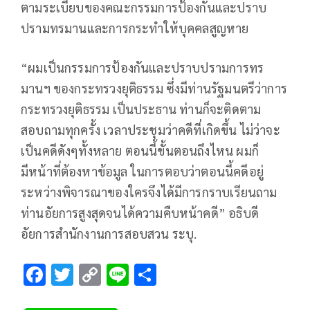
ตามระเบียบของคณะกรรมการป้องกันและปราบ
ปรามทรมานและการกระทําให้บุคคลสูญหาย
“ผมเป็นกรรมการป้องกันและปราบปรามการทร
มานฯ ของกระทรวงยุติธรรม ซึ่งมีท่านรัฐมนตรีว่าการ
กระทรวงยุติธรรม เป็นประธาน ท่านก็จะติดตาม
สอบถามทุกครั้ง เวลาประชุมว่าคดีที่เกิดขึ้น ไม่ว่าจะ
เป็นคดีดังๆทั้งหลาย ตอนนี้ขั้นตอนถึงไหน ผมก็
มีหน้าที่ต้องหาข้อมูล ในการตอบว่าตอนนี้คดีอยู่
ระหว่างพิจารณาของใครจึงได้มีการกราบเรียนถาม
ท่านอัยการสูงสุดจนได้ความคืบหน้าคดี” อธิบดี
อัยการสำนักงานการสอบสวน ระบุ.
F
T
C
Li
S
ac
wi
o
n
h