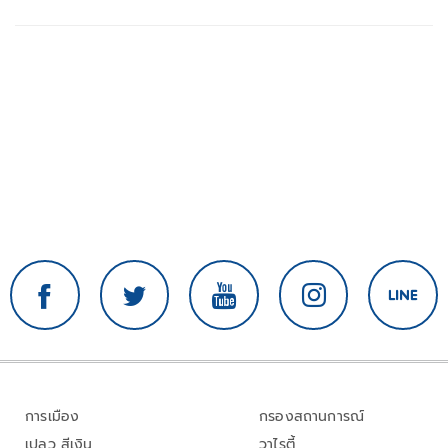
การเมือง
กรองสถานการณ์
เปลว สีเงิน
วาไรตี้