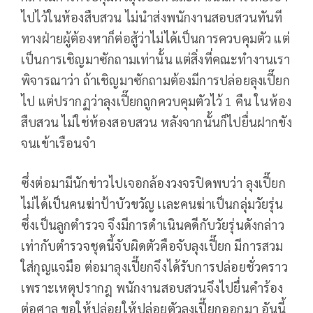
ไปไว้ในห้องสืบสวน ไม่นําส่งพนักงานสอบสวนทันที
ทางฝ่ายผู้ต้องหาก็ต่อสู้ว่าไม่ได้เป็นการควบคุมตัว แต่
เป็นการเชิญมาซักถามเท่านั้น แต่สิ่งที่คณะทำงานเรา
พิจารณาว่า ถ้าเชิญมาซักถามต้องมีการปล่อยลุงเปี๊ยก
ไป แต่ปรากฏว่าลุงเปี๊ยกถูกควบคุมตัวไว้ 1 คืน ในห้อง
สืบสวน ไม่ใช่ห้องสอบสวน หลังจากนั้นก็ไปยื่นฝากขัง
จนเข้าเรือนจํา
ซึ่งต่อมามีนักข่าวไปเจอกล้องวงจรปิดพบว่า ลุงเปี๊ยก
ไม่ได้เป็นคนฆ่าป้าบัวขวัญ เเละคนฆ่าเป็นกลุ่มวัยรุ่น
ซึ่งเป็นลูกตํารวจ จึงมีการดําเนินคดีกับวัยรุ่นดังกล่าว
เท่ากับตํารวจชุดนี้จับผิดตัวคือจับลุงเปี๊ยก มีการสวม
ใส่กุญแจมือ ต่อมาลุงเปี๊ยกจึงได้รับการปล่อยชั่วคราว
เพราะเหตุปรากฎ พนักงานสอบสวนจึงไปยื่นคําร้อง
ต่อศาล ขอให้ปล่อยให้ปล่อยตัวลุงเปี๊ยกออกมา อันนี้