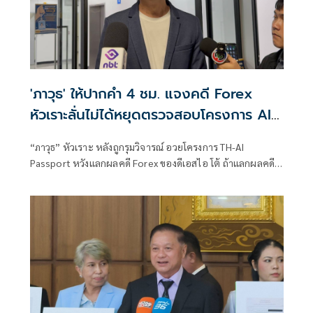
'ภาวุธ' ให้ปากคำ 4 ชม. แจงคดี Forex
หัวเราะลั่นไม่ได้หยุดตรวจสอบโครงการ AI
แลกจบคดี
“ภาวุธ” หัวเราะ หลังถูกรุมวิจารณ์ อวยโครงการ TH-AI
Passport หวังแลกผลคดี Forex ของดีเอสไอ โต้ ถ้าแลกผลคดี
ได้คงไม่มายืนอยู่ตรงนี้ รับลดบทบาทตรวจสอบ เหตุติดภารกิจ
งานประชุมคณะอนุฯหลายชุด เผยยังมีเพื่อน สส.รายอื่นของ
พรรคประชาชน รับผิดชอบโดยตรงอยู่แล้ว