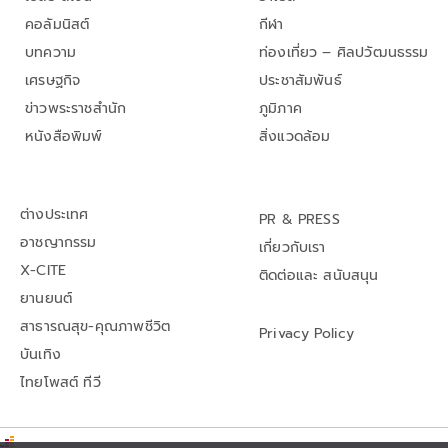
คอลัมนิสต์
กีฬา
บทความ
ท่องเที่ยว – ศิลปวัฒนธรรม
เศรษฐกิจ
ประชาสัมพันธ์
ข่าวพระราชสำนัก
ภูมิภาค
หนังสือพิมพ์
สิ่งแวดล้อม
ต่างประเทศ
PR & PRESS
อาชญากรรม
เกี่ยวกับเรา
X-CITE
ติดต่อและ สนับสนุน
ยานยนต์
สาธารณสุข-คุณภาพชีวิต
Privacy Policy
บันเทิง
ไทยโพสต์ ทีวี