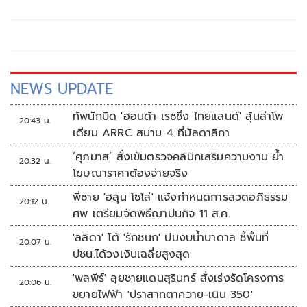
NEWS UPDATE
ทัพนักบิด 'ฮอนด้า เรซซิ่ง ไทยแลนด์' ลุ้นล่าโพ
20:43 น.
เดียม ARRC สนาม 4 ที่มัลดาลิกา
‘ศุภมาส’ สั่งเข้มตรวจคลินิกเสริมความงาม ย้ำ
20:32 น.
โฆษณาราคาต้องจ่ายจริง
พี่ชาย 'ฮลุน โซโล่' แจ้งกำหนดการสวดอภิธรรม
20:12 น.
ศพ เตรียมจัดพิธีฌาปนกิจ 11 ส.ค.
'ลลิดา' โต้ 'รักชนก' ปมงบน้ำบาดาล ชี้พื้นที่
20:07 น.
ปชน.ได้วงเงินเฉลี่ยสูงสุด
'พลพีร์' ลุยชายแดนสุรินทร์ สั่งเร่งรัดโครงการ
20:06 น.
ขยายไฟฟ้า 'ปราสาทตาควาย-เนิน 350'