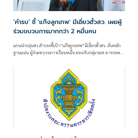
‘คำรบ’ ชี้ 'แก๊งลูกเทพ' มีเอี่ยวฮั้วสว. เผยผู้
ร่วมขบวนการมากกว่า 2 หมื่นคน
แกนนำกลุ่มสว.สำรองชี้เป้า”แก๊งลูกเทพ”มีเอี่ยวฮั้วสว. ลั่นหลัก
ฐานแน่น ผู้ร่วมขบวนการเรือนหมื่น ยอมรับกลุ่มรมต.อาจรอด
เพราะคดีอาญา หลักฐานต้องชัดสิ้นข้อสงสัย เตือนกกต.หากไม่
ส่งศาลฎีกาสอย 138 สว.โดนร้องเอาผิดติดคุก!