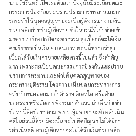
นายวัชรินทร์ เปิดเผยด้วยว่า ปัจจุบันมีระเบียบคณะ
กรรมการป้องกันและปราบปรามการทรมานและกา
รกระทําให้บุคคลสูญหายจะเป็นผู้พิจารณาจ่ายเงิน
ช่วยเหลือสําหรับผู้เสียหาย ซึ่งในกรณีที่เข้าข่ายเข้า
มาตรา 7 เรื่องปกปิดชะตากรรม ลุงเปี๊ยกก็จะได้เงิน
ค่าเยียวยาเป็นเงิน 5 เเสนบาท ตอนนี้ทราบว่าลุง
เปี๊ยกได้รับเงินค่าช่วยเหลือตรงนี้ไปแล้ว ซึ่งสำคัญ
มาก เพราะระเบียบคณะกรรมการป้องกันและปราบ
ปรามการทรมานและทําให้บุคคลสูญหายของ
กระทรวงยุติธรรม โดยความเห็นชอบกระทรวงการ
คลัง กําหนดออกมา ถ้าตํารวจ ดีเอสไอ หรือฝ่าย
ปกครอง หรืออัยการพิจารณาสํานวน ถ้าเห็นว่าเข้า
ข้อหานี้คือข้อหาตาม พ.ร.บ.อุ้มหายฯ จะต้องดําเนิน
คดีในส่วนนี้ด้วย มิฉะนั้น จะไปติดปัญหา ไม่ได้มีกา
รดําเนินคดี ทางผู้เสียหายจะไม่ได้รับเงินช่วยเหลือ