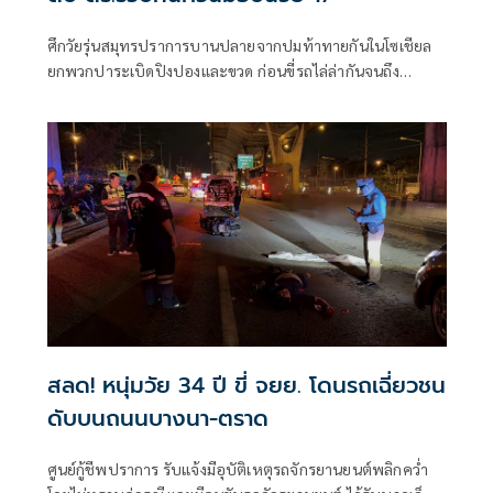
ศึกวัยรุ่นสมุทรปราการบานปลายจากปมท้าทายกันในโซเชียล
ยกพวกปาระเบิดปิงปองและขวด ก่อนขี่รถไล่ล่ากันจนถึง
สะพานข้ามแยกการไฟฟ้า หนุ่มวัย 19 ปี พ่อลูกอ่
สลด! หนุ่มวัย 34 ปี ขี่ จยย. โดนรถเฉี่ยวชน
ดับบนถนนบางนา-ตราด
ศูนย์กู้ชีพปราการ รับแจ้งมีอุบัติเหตุรถจักรยานยนต์พลิกคว่ำ