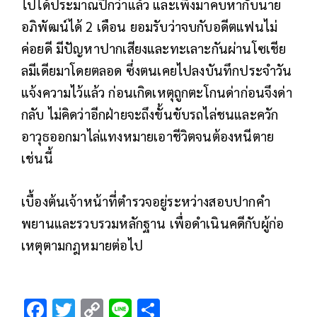
ไปได้ประมาณปีกว่าแล้ว และเพิ่งมาคบหากับนาย
อภิพัฒน์ได้ 2 เดือน ยอมรับว่าจบกับอดีตแฟนไม่
ค่อยดี มีปัญหาปากเสียงและทะเลาะกันผ่านโซเชีย
ลมีเดียมาโดยตลอด ซึ่งตนเคยไปลงบันทึกประจำวัน
แจ้งความไว้แล้ว ก่อนเกิดเหตุถูกตะโกนด่าก่อนจึงด่า
กลับ ไม่คิดว่าอีกฝ่ายจะถึงขั้นขับรถไล่ชนและควัก
อาวุธออกมาไล่แทงหมายเอาชีวิตจนต้องหนีตาย
เช่นนี้
เบื้องต้นเจ้าหน้าที่ตำรวจอยู่ระหว่างสอบปากคำ
พยานและรวบรวมหลักฐาน เพื่อดำเนินคดีกับผู้ก่อ
เหตุตามกฎหมายต่อไป
F
T
C
Li
S