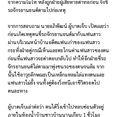
จากความโมโห หลังถูกฝ่ายผู้เสียหายด่าทอก่อน จึงขี่
รถจักรยานยนต์ตามไปก่อเหตุ
จากการสอบถาม นายอภิพัฒน์ ผู้บาดเจ็บ เปิดเผยว่า
ก่อนเกิดเหตุตนขี่รถจักรยานยนต์มากับแฟนสาว
ผ่านบริเวณหน้าบ้านอดีตแฟนเก่าของแฟนสาว
กระทั่งฝ่ายคู่กรณีเห็นและตะโกนด่าแฟนสาวของตน
ก่อนที่แฟนสาวจะด่าตอบกลับไป ทำให้อีกฝ่ายขี่รถ
จักรยานยนต์ไล่ตามมาพุ่งชนรถของตนจนล้ม จาก
นั้นใช้อาวุธลักษณะเป็นเหล็กแหลมไล่แทงตนและ
แฟนสาวไม่ยั้ง จนทั้งคู่ต้องวิ่งหนีเอาชีวิตรอดไป
คนละทาง
ผู้บาดเจ็บเล่าต่อว่า ตนได้วิ่งเข้าไปหลบซ่อนตัวอยู่
ภายในห้องน้ำบ้านชาวบ้านนานเกือบ 1 ชั่วโมง