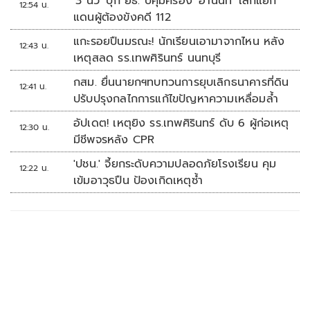
'3 นิ้ว' บุก ยธ. บี้คุ้มครอง 'อานนท์' เลิกแยก
12:54 น.
แดนผู้ต้องขังคดี 112
แกะรอยปืนมรณะ! นักเรียนเอามาจากไหน หลัง
12:43 น.
เหตุสลด รร.เทพศิรินทร์ นนทบุรี
กสม. ยื่นนายกฯทบทวนการยุบเลิกธนาคารที่ดิน
12:41 น.
ปรับปรุงกลไกการแก้ไขปัญหาความเหลื่อมล้ำ
อัปเดต! เหตุยิง รร.เทพศิรินทร์ ดับ 6 ผู้ก่อเหตุ
12:30 น.
มีชีพจรหลัง CPR
'ปชน.' จี้ยกระดับความปลอดภัยโรงเรียน คุม
12:22 น.
เข้มอาวุธปืน ป้องเกิดเหตุซ้ำ