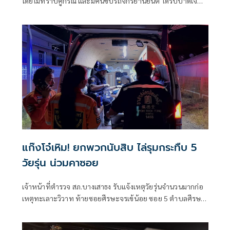
โดยไม่ทราบคู่กรณี และมีคนขับรถจักรยานยนต์ ได้รับบาดเจ็บ
สาหัส
แก๊งโจ๋เหิม! ยกพวกนับสิบ ไล่รุมกระทืบ 5
วัยรุ่น น่วมคาซอย
เจ้าหน้าที่ตำรวจ สภ.บางเสาธง รับแจ้งเหตุวัยรุ่นจำนวนมากก่อ
เหตุทะเลาะวิวาท ท้ายซอยศีรษะจรเข้น้อย ซอย 5 ตำบลศีรษะ
จรเจ้น้อย