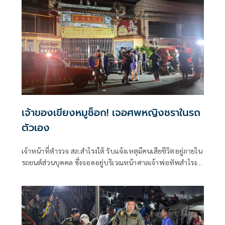
เจ้าของเขียงหมูช็อก! เจอศพหญิงชราในรถ
ตัวเอง
เจ้าหน้าที่ตำรวจ สภ.สำโรงใต้ รับแจ้งเหตุมีคนเสียชีวิตอยู่ภายใน
รถยนต์ส่วนบุคคล ซึ่งจอดอยู่บริเวณหน้าศาลเจ้าพ่อทัพสำโรง
ริมถนนรถรางสายเก่า ต.สำโรงกลาง อ.พระประแดง
จ.สมุทรปราการ หลังรับแจ้งจึงประสานเจ้าหน้าที่กู้ภัยป่อเต็กตึ๊ง
รุดไปตรวจสอบพร้อมด้วยพนักงานสอบสวน