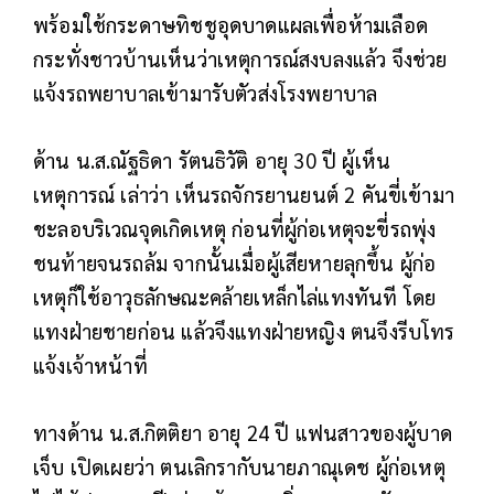
พร้อมใช้กระดาษทิชชูอุดบาดแผลเพื่อห้ามเลือด
กระทั่งชาวบ้านเห็นว่าเหตุการณ์สงบลงแล้ว จึงช่วย
แจ้งรถพยาบาลเข้ามารับตัวส่งโรงพยาบาล
ด้าน น.ส.ณัฐธิดา รัตนธิวัติ อายุ 30 ปี ผู้เห็น
เหตุการณ์ เล่าว่า เห็นรถจักรยานยนต์ 2 คันขี่เข้ามา
ชะลอบริเวณจุดเกิดเหตุ ก่อนที่ผู้ก่อเหตุจะขี่รถพุ่ง
ชนท้ายจนรถล้ม จากนั้นเมื่อผู้เสียหายลุกขึ้น ผู้ก่อ
เหตุก็ใช้อาวุธลักษณะคล้ายเหล็กไล่แทงทันที โดย
แทงฝ่ายชายก่อน แล้วจึงแทงฝ่ายหญิง ตนจึงรีบโทร
แจ้งเจ้าหน้าที่
ทางด้าน น.ส.กิตติยา อายุ 24 ปี แฟนสาวของผู้บาด
เจ็บ เปิดเผยว่า ตนเลิกรากับนายภาณุเดช ผู้ก่อเหตุ