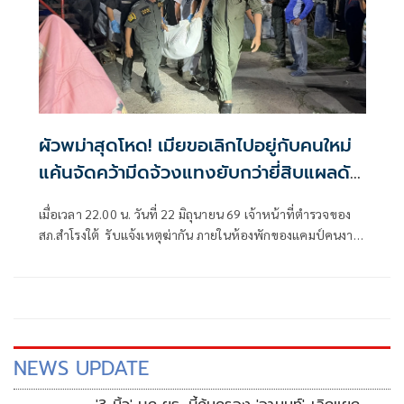
ผัวพม่าสุดโหด! เมียขอเลิกไปอยู่กับคนใหม่
แค้นจัดคว้ามีดจ้วงแทงยับกว่ายี่สิบแผลดับ
คาห้อง
เมื่อเวลา 22.00 น. วันที่ 22 มิถุนายน 69 เจ้าหน้าที่ตำรวจของ
สภ.สำโรงใต้ รับแจ้งเหตุฆ่ากัน ภายในห้องพักของแคมป์คนงาน
ต่างด้าว ในชุมชนบ
NEWS UPDATE