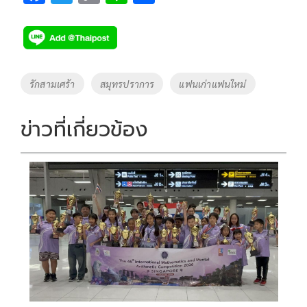
ac
wi
o
n
h
e
tt
p
e
ar
b
er
y
e
o
Li
Tags
รักสามเศร้า
สมุทรปราการ
แฟนเก่าแฟนใหม่
o
n
k
k
ข่าวที่เกี่ยวข้อง