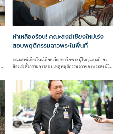
ผ้าเหลืองร้อน! คณะสงฆ์เชียงใหม่เร่ง
สอบพฤติกรรมฉาวพระในพื้นที่
คณะสงฆ์เชียงใหม่เดือดเรียกหารือพระผู้ใหญ่และเกีายว
ื่อ
ข้องเร่งตั้งกรรมการสอบเหตุพฤติกรรมฉาวของพระสงฆ์ใน
พื้นที่สร้างมลทิน ผู้ว่าฯ ส่งสัญญาณเป็นห่วงผลเสียหายให้
เร่งสอบและสรุปโดยเร็ว