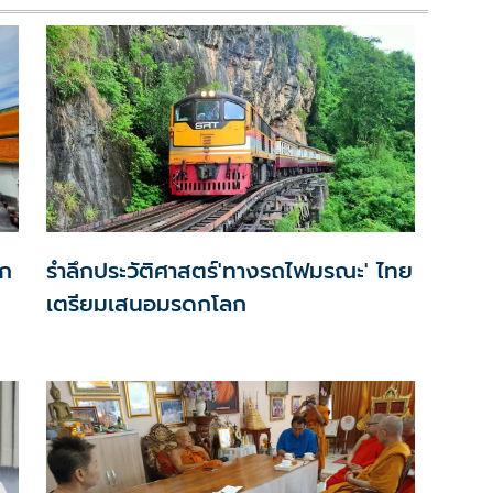
ดก
รำลึกประวัติศาสตร์'ทางรถไฟมรณะ' ไทย
เตรียมเสนอมรดกโลก