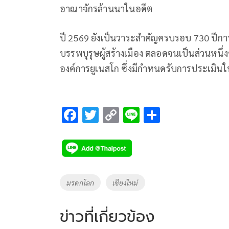
อาณาจักรล้านนาในอดีต
ปี 2569 ยังเป็นวาระสำคัญครบรอบ 730 ปีการก
บรรพบุรุษผู้สร้างเมือง ตลอดจนเป็นส่วนหนึ
องค์การยูเนสโก ซึ่งมีกำหนดรับการประเมินใน
F
T
C
Li
S
ac
wi
o
n
h
e
tt
p
e
ar
b
er
y
e
o
Li
Tags
มรดกโลก
เชียงใหม่
o
n
k
k
ข่าวที่เกี่ยวข้อง