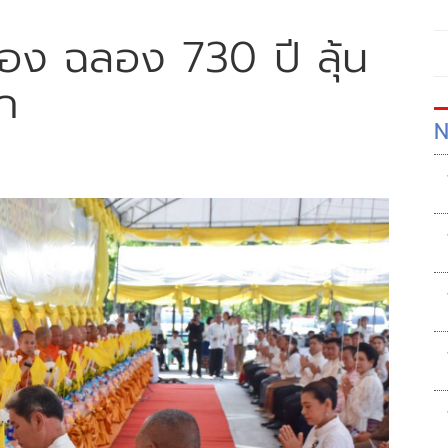
มือง ฉลอง 730 ปี ลุ้น
ก
N