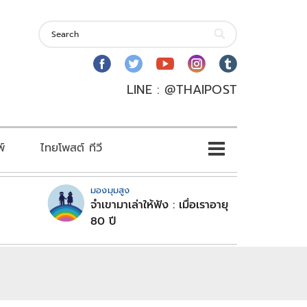
LINE : @THAIPOST
พ์
ไทยโพสต์ ทีวี
มองมุมสูง
จำเขามาเล่าให้ฟัง : เมื่อเราอายุ
80 ปี