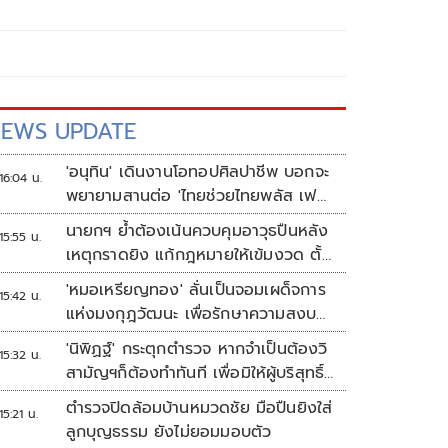
EWS UPDATE
'อนุทิน' เดินงานโอทอปศิลปาชีพ บอกจะ
16:04 น.
พยายามสานต่อ 'ไทยช่วยไทยพลัส เฟส
2'
นายกฯ ย้ำต้องเน้นควบคุมอาวุธปืนหลัง
15:55 น.
เหตุกราดยิง แก้กฎหมายให้เข้มงวด ตั้ง
ด่านตรวจเพิ่ม
'หมอเหรียญทอง' ลั่นเป็นจอมเผด็จการ
15:42 น.
แห่งมงกุฎวัฒนะ เพื่อรักษาความสงบ
ปลอดภัยภายในรพ.
'นิพิฏฐ์' กระตุกตำรวจ หากจำเป็นต้องวิ
15:32 น.
สามัญฯก็ต้องทำทันที เพื่อมิให้ผู้บริสุทธิ์
เสียชีวิตเพิ่ม
ตำรวจปิดล้อมบ้านหมวดชัย มือปืนยิงใส่
15:21 น.
ลูกบุญธรรม ยังไม่ยอมมอบตัว