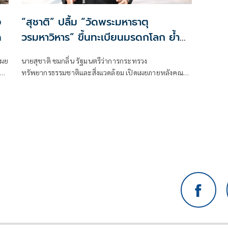
ง
“สุชาติ” ปลื้ม “วัดพระมหาธาตุ
ด
วรมหาวิหาร” ขึ้นทะเบียนมรดกโลก ย้ำ
เป็นความภาคภูมิใจของคนไทยทั้ง
เผย
นายสุชาติ ชมกลิ่น รัฐมนตรีว่าการกระทรวง
ประเทศ เผยใช้เวลาผลักดันผ่าน 5
ทรัพยากรธรรมชาติและสิ่งแวดล้อม เปิดเผยภายหลังคณะ
รัฐบาล จาก “ลุงตู่” ถึง “อนุทิน 2”
ด
กรรมการมรดกโลก มีมติเอกฉันท์ให้ขึ้นทะเบียน “วัดพระ
หา
มหาธาตุวรมหาวิหาร จังหวัดนครศรีธรรมราช” เป็นแหล่ง
มรดกโลกทางวัฒนธรรมแห่งใหม่ของประเทศไทย ว่า