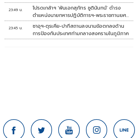
โปรดเกล้าฯ 'พันเอกสุภัทร ชูตินันทน์' ดำรง
23:49 น.
ตำแหน่งนายทหารปฏิบัติการฯ-พระราชทานยศ
'พลตรี'
ซาอุฯ-ตุรเคีย-ปากีสถานลงนามข้อตกลงด้าน
23:45 น.
การป้องกันประเทศท่ามกลางสงครามในภูมิภาค