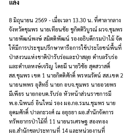
แล้ง
8 มิถุนายน 2569 - เมื่อเวลา 13.30 น. ที่ศาลากลาง
จังหวัดชุมพร นายเทียนชัย ชูกิตติวิบูรณ์ ผวจ.ชุมพร
นายพัฒน์พงษ์ สมิตติพัฒน์ รองอธิบดีกรมป่าไม้ จัด
ให้มีการประชุมปรึกษาหารือการใช้ประโยชน์พื้นที่
ป่าสงวนแห่งชาติป่ารับร่อและป่าสลุย ตำบลรับร่อ
และตำบลหงษ์เจริญ โดยมี นายวิชัย สุดสวาสดิ์
สส.ชุมพร เขต 1 นายกิตติศักดิ์ พรหมรัตน์ สส.เขต 2
นายนพพร อุสิทธิ์ นายก อบจ.ชุมพร นายอวยพร
มีเพียร นายกอบต.รับร่อ หัวหน้าส่วนราชการมี
พ.อ.นิพนธ์ อินใหม่ รอง ผอ.กอ.รมน.ชุมพร นาย
อุดมศักดิ์ ปาลกะวงศ์ ณ อยุธยา ผอ.สำนักจัดการ
ทรัพยากรป่าไม้ที่ 11 นายนรเศรษฐ สองทอง
ผอ.สำนักชลประทานที่ 14 และหน่วยงานที่