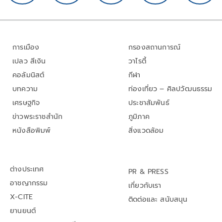
การเมือง
กรองสถานการณ์
เปลว สีเงิน
วาไรตี้
คอลัมนิสต์
กีฬา
บทความ
ท่องเที่ยว – ศิลปวัฒนธรรม
เศรษฐกิจ
ประชาสัมพันธ์
ข่าวพระราชสำนัก
ภูมิภาค
หนังสือพิมพ์
สิ่งแวดล้อม
ต่างประเทศ
PR & PRESS
อาชญากรรม
เกี่ยวกับเรา
X-CITE
ติดต่อและ สนับสนุน
ยานยนต์