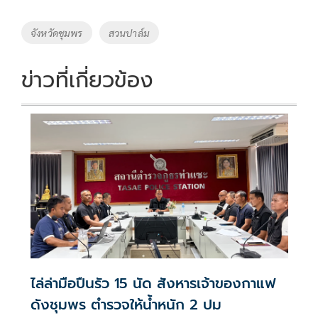
b
er
y
e
o
Li
Tags
จังหวัดชุมพร
สวนปาล์ม
o
n
k
k
ข่าวที่เกี่ยวข้อง
ไล่ล่ามือปืนรัว 15 นัด สังหารเจ้าของกาแฟ
ดังชุมพร ตำรวจให้น้ำหนัก 2 ปม