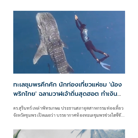
งานวางเต้นร้านค้าหน้าวัด เตรียมจัดงานใหญ่ประจำปี เปิดเผย
ขึ้นเมื่อเวลา 20.20 น.วันที่ 5 กรกฎาคม 2569 พ.ต.ท.สามารถ
แท่นอินอินทร์ สว.(สอบสวน) สภ.ท่าแซะ
ทะเลชุมพรคึกคัก นักท่องเที่ยวแห่ชม 'น้อง
พริกไทย' ฉลามวาฬเจ้าถิ่นสุดฮอต ทำเงิน
สะพัดสัปดาห์ละ 20 ล้าน
ดร.สุรินทร์ เหล่าพัทรเกษม ประธานสภาอุตสาหกรรมท่องเที่ยว
จังหวัดชุมพร เปิดเผยว่า บรรยากาศท้องทะเลชุมพรช่วงไฮซีซัน
เดือนเมษายน มีนักท่องเที่ยวเดินทางมา มาท่องเทียวทาง
ทะเลดำนำชมปะการัง และชมฉลามวาฬกันจำนวนมาก
เนื่องจากที "น้องพริกไทย"