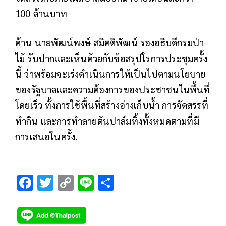
100 ล้านบาท
ด้าน นายพัฒน์พงษ์ สมิตติพัฒน์ รองอธิบดีกรมป่า
ไม้ รับปากและเห็นด้วยกับข้อสรุปใรการประชุมครั้ง
นี้ ว่าพร้อมจะเร่งดำเนินการให้เป็นไปตามนโยบาย
ของรัฐบาลและความต้องการของประชาชนในพื้นที่
โดยเร็ว ทั้งการใช้พื้นที่สร้างอ่างเก็บน้ำ การจัดสรรที่
ทำกิน และการทำลายต้นปาล์มทิ้งทั้งหมดตามที่มี
การเสนอในครั้ง.
F
T
C
Li
S
ac
wi
o
n
h
e
tt
p
e
ar