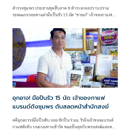
ตำรวจชุมพร ประสานชุดสืบภาค 8 ตำรวจกองปราบปราม
ระดมแกะรอยตามล่ามือปืนรัว 15 นัด "ชายเก๋" เจ้าของกาแฟ
แบรนด์ดัง ผู้ก่อตั้งวิสาหกิจท่องเที่ยวชุมชนวิถีเกษตร ดับหน้า
สำนักสงฆ์
อุกอาจ! มือปืนรัว 15 นัด เจ้าของกาแฟ
แบรนด์ดังชุมพร ดับสลดหน้าสำนักสงฆ์
คดีอุกฉกรรจ์มือปืนขับ จยย.ชักปืน 9 มม. รัวยิงเจ้าของแบรนด์
กาแฟดังดับ บนถนนทางเข้าวัด ขณะยืนคุยกับพระสงฆ์และคน