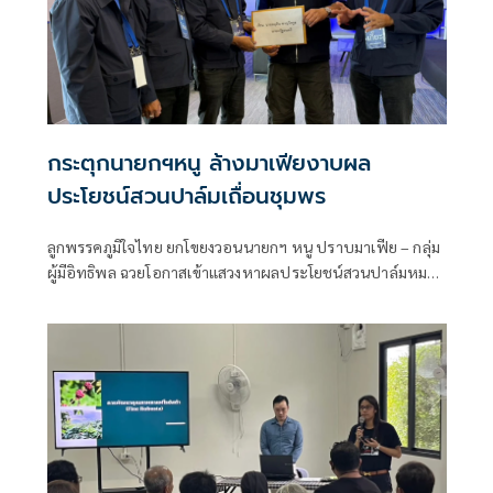
กระตุกนายกฯหนู ล้างมาเฟียงาบผล
ประโยชน์สวนปาล์มเถื่อนชุมพร
ลูกพรรคภูมิใจไทย ยกโขยงวอนนายกฯ หนู ปราบมาเฟีย – กลุ่ม
ผู้มีอิทธิพล ฉวยโอกาสเข้าแสวงหาผลประโยชน์สวนปาล์มหมด
สัมปทานในพื้นที่