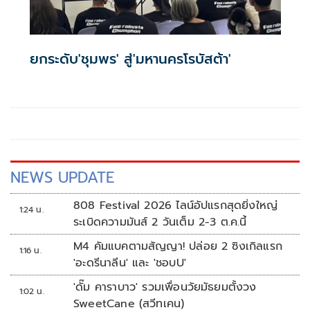
ยกระดับ'ชุมพร' สู่'มหานครโรบัสต้า'
NEWS UPDATE
808 Festival 2026 ไลน์อัปแรกสุดยิ่งใหญ่
1:24 น.
ระเบิดความมันส์ 2 วันเต็ม 2-3 ต.ค.นี้
M4 คัมแบคตามสัญญา! ปล่อย 2 ซิงเกิลแรก
1:16 น.
'อะดรีนาลีน' และ 'ชอบU'
'ดั๊ม คาราบาว' รวมเพื่อนวัยมัธยมตั้งวง
1:02 น.
SweetCane (สวีทเคน)