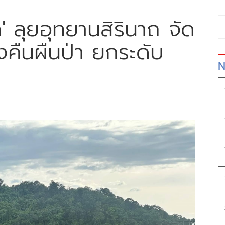
ล' ลุยอุทยานสิรินาถ จัด
วงคืนผืนป่า ยกระดับ
N