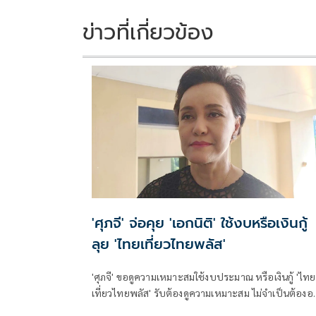
o
n
k
k
ข่าวที่เกี่ยวข้อง
'ศุภจี' จ่อคุย 'เอกนิติ' ใช้งบหรือเงินกู้
ลุย 'ไทยเที่ยวไทยพลัส'
'ศุภจี' ขอดูความเหมาะสมใช้งบประมาณ หรือเงินกู้ 'ไทย
เที่ยวไทยพลัส' รับต้องดูความเหมาะสม ไม่จำเป็นต้อง
พร้อม 'ไทยช่วยไทยพลัส'