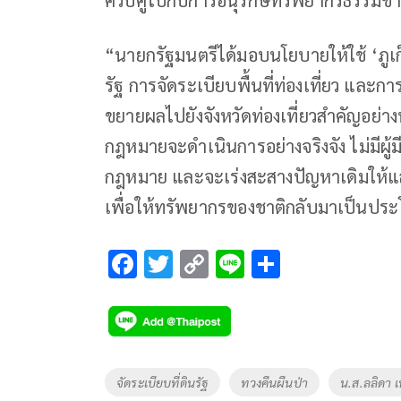
ควบคู่ไปกับการอนุรักษ์ทรัพยากรธรรมชาติ
“นายกรัฐมนตรีได้มอบนโยบายให้ใช้ ‘ภูเ
รัฐ การจัดระเบียบพื้นที่ท่องเที่ยว และก
ขยายผลไปยังจังหวัดท่องเที่ยวสำคัญอย่าง
กฎหมายจะดำเนินการอย่างจริงจัง ไม่มีผู้ม
กฎหมาย และจะเร่งสะสางปัญหาเดิมให้แล้ว
เพื่อให้ทรัพยากรของชาติกลับมาเป็นประ
F
T
C
Li
S
ac
wi
o
n
h
e
tt
p
e
ar
b
er
y
e
o
Li
Tags
จัดระเบียบที่ดินรัฐ
ทวงคืนผืนป่า
น.ส.ลลิดา เ