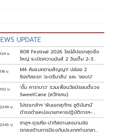
EWS UPDATE
808 Festival 2026 ไลน์อัปแรกสุดยิ่ง
1:24 น.
ใหญ่ ระเบิดความมันส์ 2 วันเต็ม 2-3
ต.ค.นี้
M4 คัมแบคตามสัญญา! ปล่อย 2
1:16 น.
ซิงเกิลแรก 'อะดรีนาลีน' และ 'ชอบU'
'ดั๊ม คาราบาว' รวมเพื่อนวัยมัธยมตั้งวง
1:02 น.
SweetCane (สวีทเคน)
โปรดเกล้าฯ 'พันเอกสุภัทร ชูตินันทน์'
23:49 น.
ดำรงตำแหน่งนายทหารปฏิบัติการฯ-
พระราชทานยศ 'พลตรี'
ซาอุฯ-ตุรเคีย-ปากีสถานลงนามข้อ
23:45 น.
ตกลงด้านการป้องกันประเทศท่ามกลาง