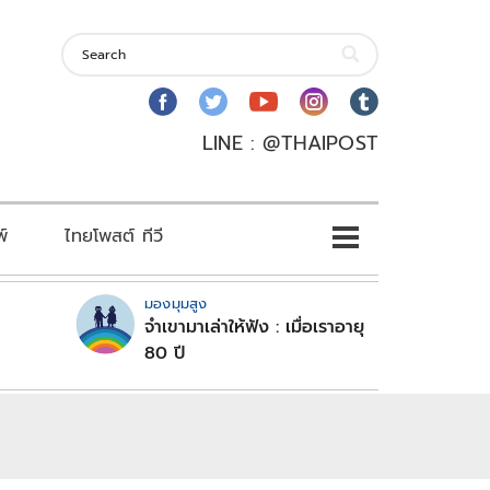
LINE : @THAIPOST
พ์
ไทยโพสต์ ทีวี
มองมุมสูง
จำเขามาเล่าให้ฟัง : เมื่อเราอายุ
80 ปี