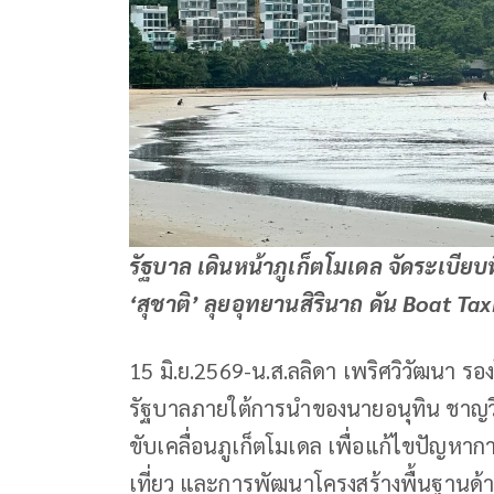
รัฐบาล เดินหน้าภูเก็ตโมเดล จัดระเบียบ
‘สุชาติ’ ลุยอุทยานสิรินาถ ดัน Boat Ta
15 มิ.ย.2569-น.ส.ลลิดา เพริศวิวัฒนา 
รัฐบาลภายใต้การนำของนายอนุทิน ชาญว
ขับเคลื่อนภูเก็ตโมเดล เพื่อแก้ไขปัญหาการ
เที่ยว และการพัฒนาโครงสร้างพื้นฐานด้า