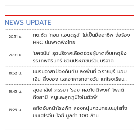
NEWS UPDATE
กต.ซัด 'ทอม แอนดรูส์' ไม่เป็นมืออาชีพ จ่อร้อง
20:51 น.
HRC ปมพาดพิงไทย
'ยศชนัน' รุดบริจาคเลือดช่วยผู้บาดเจ็บเหตุยิง
20:31 น.
รร.เทพศิรินทร์ ชวนประชาชนร่วมบริจาค
ชมรมอาสาป้องกันภัย ลงพื้นที่ จ.ราชบุรี มอบ
19:52 น.
เงิน สิ่งของ และอาหารกลางวัน แก่โรงเรียน
บ้านหนองน้ำใส
สุดอาลัย! ภรรยา 'รอง ผอ.กิตติพงศ์' โพสต์
19:45 น.
ถึงสามี 'หนูและลูกภูมิใจในตัวพี่'
สกัดจับหน้าโรงพัก สองหนุ่มควบกระบะบุโรทั่ง
19:29 น.
ขนเฮโรอีน-ไอซ์ มูลค่า 100 ล้าน