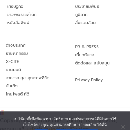
เศรษฐกิจ
ประชาสัมพันธ์
ข่าวพระราชสำนัก
ภูมิภาค
หนังสือพิมพ์
สิ่งแวดล้อม
ต่างประเทศ
PR & PRESS
อาชญากรรม
เกี่ยวกับเรา
X-CITE
ติดต่อและ สนับสนุน
ยานยนต์
สาธารณสุข-คุณภาพชีวิต
Privacy Policy
บันเทิง
ไทยโพสต์ ทีวี
เราใช้คุกกี้เพื่อพัฒนาประสิทธิภาพ และประสบการณ์ที่ดีในการใช้
Copyright© thaipost.net, All rights reserved.,
เว็บไซต์ของคุณ คุณสามารถศึกษารายละเอียดได้ที่นี่
ออกแบบเว็บ จัดทำเว็บไซต์โดย iDesign