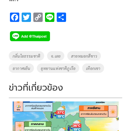
F
T
C
Li
S
ac
wi
o
n
h
e
tt
p
e
ar
b
er
y
e
o
Li
Tags
กลิ่นไอธรรมชาติ
จ.เลย
สายหมอกสีขาว
o
n
อากาศเย็น
อุทยานแห่งชาติภูเรือ
เทือกเขา
k
k
ข่าวที่เกี่ยวข้อง