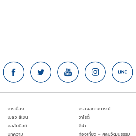
การเมือง
กรองสถานการณ์
เปลว สีเงิน
วาไรตี้
คอลัมนิสต์
กีฬา
บทความ
ท่องเที่ยว – ศิลปวัฒนธรรม