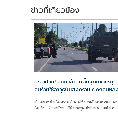
k
k
ข่าวที่เกี่ยวข้อง
ยะลาป่วน! จนท.เข้าปิดกั้นจุดเกิดเหตุ
คนร้ายใช้อาวุธปืนสงคราม ยิงถล่มหลั
โรงพักลำใหม่
เกิดเหตุคนร้ายไม่ทราบจำนวนใช้อาวุธปืนสงครามก่อเห
ยิงบริเวณด้านหลังสถานีตำรวจภูธรลำใหม่ ตำบลลำใหม่
อำเภอเมืองยะลา จังหวัดยะลา