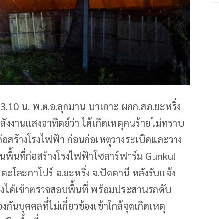
3.10 น. พ.ต.อ.ลุกมาน บาเกาะ ผกก.สภ.ยะหริ่ง
ังงานแสงอาทิตย์ว่า ได้เกิดเหตุคนร้ายไม่ทราบ
่อสร้างโรงไฟฟ้า ก่อนก่อเหตุวางระเบิดและวาง
นพื้นที่ก่อสร้างโรงไฟฟ้าโซลาร์ฟาร์ม Gunkul
ตะโละกาโปร์ อ.ยะหริ่ง จ.ปัตตานี หลังรับแจ้ง
ข้องได้เข้าตรวจสอบพื้นที่ พร้อมประสานรถดับ
องกันบุคคลที่ไม่เกี่ยวข้องเข้าใกล้จุดเกิดเหตุ