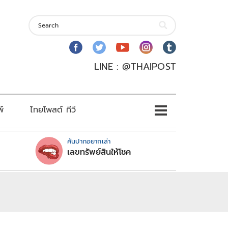
LINE : @THAIPOST
พ์
ไทยโพสต์ ทีวี
คันปากอยากเล่า
เลขทรัพย์สินให้โชค