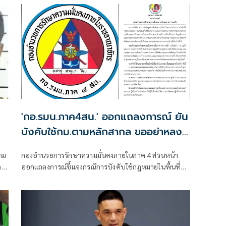
'กอ.รมน.ภาค4สน.' ออกแถลงการณ์ ยัน
บังคับใช้กม.ตามหลักสากล ขออย่าหลง
เชื่อข้อมูลบิดเบือน
าม
กองอำนวยการรักษาความมั่นคงภายในภาค 4 ส่วนหน้า
ั้ง
ออกแถลงการณ์ชี้แจงกรณีการบังคับใช้กฎหมายในพื้นที่
จังหวัดชายแดนภาคใต้