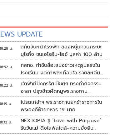
EWS UPDATE
สกัดจับหน้าโรงพัก สองหนุ่มควบกระบะ
19:29 น.
บุโรทั่ง ขนเฮโรอีน-ไอซ์ มูลค่า 100 ล้าน
กสทช. กำชับสื่อเสนอข่าวเหตุรุนแรงใน
18:52 น.
โรงเรียน งดภาพสะเทือนใจ-รายละเอียด
เสี่ยงเลียนแบบ
เจ้าฟ้าทีปังกรรัศมีโชติฯ ทรงทำกิจกรรม
18:22 น.
อาสา ปรุงข้าวผัดหมูพระราชทาน
ประชาชน
โปรดเกล้าฯ พระราชทานยศข้าราชการใน
18:19 น.
พระองค์ฝ่ายทหาร 19 นาย
NEXTOPIA ชู ‘Love with Purpose’
18:12 น.
รับวันแม่ ดึงไลฟ์สไตล์-ความยั่งยืน
สร้างประสบการณ์ช้อปปิงมีความหมาย