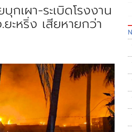
ายบุกเผา-ระเบิดโรงงาน
.ยะหริ่ง เสียหายกว่า
N