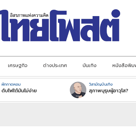
เศรษฐกิจ
ต่างประเทศ
บันเทิง
หนังสือพิม
ผักกาดหอม
วิสามัญบันเทิง
ดับไฟใต้มันไม่ง่าย
สุภาพบุรุษผู้อาวุโส?