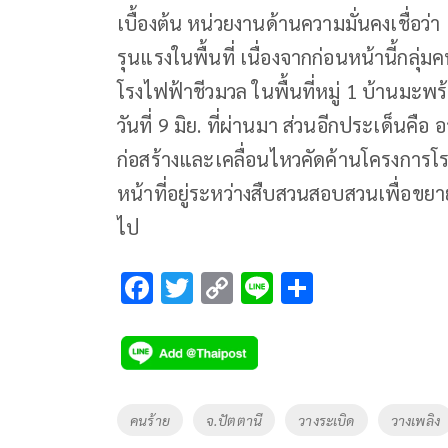
เบื้องต้น หน่วยงานด้านความมั่นคงเชื่อว่า 
รุนแรงในพื้นที่ เนื่องจากก่อนหน้านี้กลุ่
โรงไฟฟ้าชีวมวล ในพื้นที่หมู่ 1 บ้านมะพร้
วันที่ 9 มิย. ที่ผ่านมา ส่วนอีกประเด็นคือ
ก่อสร้างและเคลื่อนไหวคัดค้านโครงการโร
หน้าที่อยู่ระหว่างสืบสวนสอบสวนเพื่อขยา
ไป
F
T
C
Li
S
ac
wi
o
n
h
e
tt
p
e
ar
b
er
y
e
o
Li
Tags
คนร้าย
จ.ปัตตานี
วางระเบิด
วางเพลิง
o
n