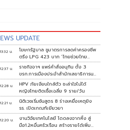
EWS UPDATE
โฆษกรัฐบาล ชูมาตรการลดค่าครองชีพ
13:32 น.
ตรึง LPG 423 บาท ‘ไทยช่วยไทย
พลัส’ ดันเงินหมุนแสนล้าน
ราชกิจจาฯ แพร่คำสั่งอนุทิน ตั้ง 3
12:37 น.
ขรก.การเมืองประจำสำนักเลขาธิการนา
ยกฯ
HPV ภัยเงียบใกล้ตัว ชะล่าใจไม่ได้
12:28 น.
หญิงไทยติดเชื้อเฉลี่ย 9 ราย/วัน
นิติเวชเริ่มชันสูตร 8 ร่างเหยื่อเหตุยิง
12:21 น.
รร. เปิดเกณฑ์เยียวยา
งานวิจัยเทคโนโลยี โดดลงจากหิ้ง สู่
12:20 น.
มือ1.2หมื่นครัวเรือน สร้างรายได้เพิ่ม