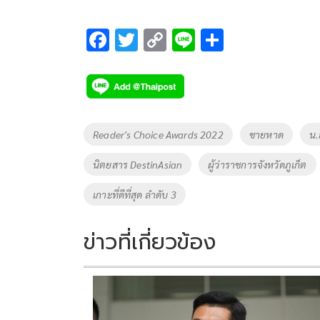
F
T
C
Li
S
ac
wi
o
n
h
e
tt
p
e
ar
b
er
y
e
o
Li
Tags
Reader's Choice Awards 2022
ชายหาด
น.
o
n
นิตยสาร DestinAsian
ผู้ว่าราชการจังหวัดภูเก็ต
k
k
เกาะที่ดีที่สุด ลำดับ 3
ข่าวที่เกี่ยวข้อง