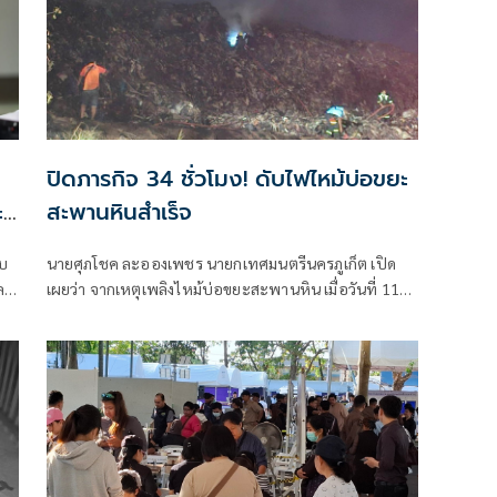
ปิดภารกิจ 34 ชั่วโมง! ดับไฟไหม้บ่อขยะ
ะ
สะพานหินสำเร็จ
ับ
นายศุภโชค ละอองเพชร นายกเทศมนตรีนครภูเก็ต เปิด
ล
เผยว่า จากเหตุเพลิงไหม้บ่อขยะสะพานหิน เมื่อวันที่ 11
เม.ย. ที่ผ่านมา บริเวณพื้นที่ศูนย์กำจัดมูลฝอยรวมจังหวัด
ภูเก็ต สะพานหิน ทางเทศบาลนครภูเก็ต