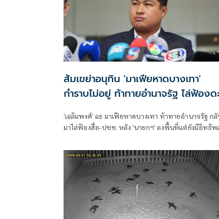
ส้มเขย่าอนุทิน 'มาเฟียหาดบางเทา'
กำราบไม่อยู่ ท้าทายอำนาจรัฐ ไล่ฟ้องด
สื่อ-ปชช.
'เฉลิมพงศ์' ฉะ มาเฟียหาดบางเทา ท้าทายอำนาจรัฐ กล
มาไล่ฟ้องสื่อ-ปชช. หลัง 'นายกฯ' ลงพื้นที่แต่ยังมีอิทธิพ
อยู่ ปูดมีแบ็ค ขรก.ใหญ่หนุนหลัง