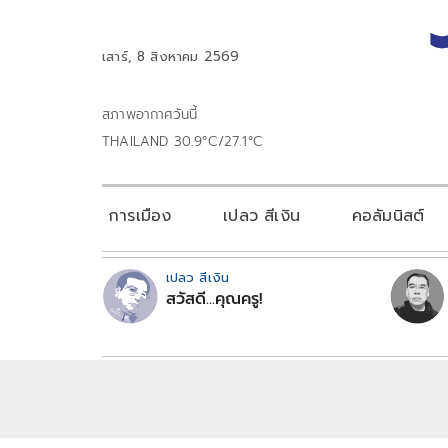
เสาร์, 8 สิงหาคม 2569
สภาพอากาศวันนี้
THAILAND 30.9°C/27.1°C
การเมือง
เปลว สีเงิน
คอลัมนิสต์
เปลว สีเงิน
สวัสดี...คุณครู!