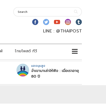
LINE : @THAIPOST
พ์
ไทยโพสต์ ทีวี
มองมุมสูง
จำเขามาเล่าให้ฟัง : เมื่อเราอายุ
80 ปี