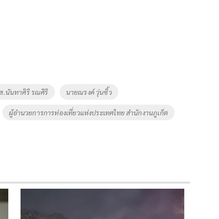
ส.นันทาศิริ รณศิริ
นายณรงค์ วุ่นซิ้ว
ผู้อำนวยการการท่องเที่ยวแห่งประเทศไทย สำนักงานภูเก็ต