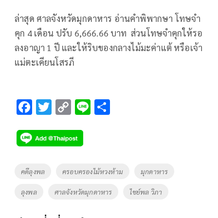
ล่าสุด ศาลจังหวัดมุกดาหาร อ่านคำพิพากษา โทษจำ
คุก 4 เดือน ปรับ 6,666.66 บาท ส่วนโทษจำคุกให้รอ
ลงอาญา 1 ปี และให้ริบของกลางไม้มะค่าแต้ หรือเจ้า
แม่ตะเคียนโสรภี
F
T
C
Li
S
ac
wi
o
n
h
e
tt
p
e
ar
b
er
y
e
o
Li
Tags
คดีลุงพล
ครอบครองไม้หวงห้าม
มุกดาหาร
o
n
ลุงพล
ศาลจังหวัดมุกดาหาร
ไชย์พล วิภา
k
k