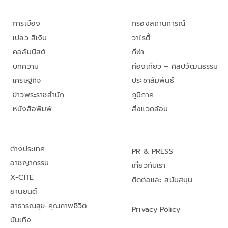
การเมือง
กรองสถานการณ์
เปลว สีเงิน
วาไรตี้
คอลัมนิสต์
กีฬา
บทความ
ท่องเที่ยว – ศิลปวัฒนธรรม
เศรษฐกิจ
ประชาสัมพันธ์
ข่าวพระราชสำนัก
ภูมิภาค
หนังสือพิมพ์
สิ่งแวดล้อม
ต่างประเทศ
PR & PRESS
อาชญากรรม
เกี่ยวกับเรา
X-CITE
ติดต่อและ สนับสนุน
ยานยนต์
สาธารณสุข-คุณภาพชีวิต
Privacy Policy
บันเทิง