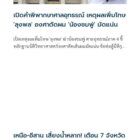
เปิดคำพิพากษาศาลอุทธรณ์ เหตุผลเพิ่มโทษ
'ลุงพล' องศาตัดผม 'น้องชมพู่' มัดแน่น
เปิดเหตุผลเพิ่มโทษ 'ลุงพล' ฆ่าน้องชมพู่ ศาลอุทธรณ์ภาค 4 ชี้
หลักฐานนิติวิทยาศาสตร์องศาตัดเส้นผมมัดแน่น ข้อต่อสู้มีพิรุธ
เพียบ มีเจตนาฆ่าเล็งเห็นผล ชดใช้ 2.55 ล้าน
เหนือ-อีสาน เสี่ยงน้ำหลาก! เตือน 7 จังหวัด