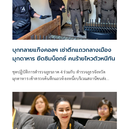
บุกทลายแก๊งคอลฯ เช่าตึกแถวกลางเมือง
มุกดาหาร ยึดซิมบ็อกซ์ คนร้ายไหวตัวหนีทัน
ชุดปฏิบัติการตำรวจภูธรภาค 4 ร่วมกับ ตำรวจภูธรจังหวัด
มุกดาหาร เข้าตรวจค้นตึกแถวห้องหนึ่งบริเวณสถานีขนส่ง
จังหวัดมุกดาหาร สืบเนื่องจากเจ้าหน้าที่ตำรวจได้รับแจ้ง
เบาะแสจากสายลับว่าที่ตึกห้องแถวบริเวณสถานีขนส่งจังหวัด
มุกดาหาร จ