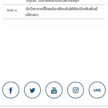
'อนุทิน' บอกแลนด์บริดจ์ยังไม่คุ้ม!
นักวิชาการชี้ไทยต้องขีดเส้นให้ชัดเปิดสัมพันธ์
13:40 น.
เมียนมา