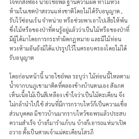
โจทก์สั่งฟ้อง นายไชย์พล ฐานความผิด ทำไม้หวง
ห้ามในเขตป่าสงวนแห่งชาติโดยไม่ได้รับอนุญาต ,
รับไว้ซ่อนเร้น จำหน่าย หรือช่วยพาเอาไปเสียให้พ้น
ซึ่งไม้หรือของป่าที่ตนรู้อยู่แล้วว่าเป็นไม้หรือของป่าที่
มีผู้ได้มาโดยการกระทำผิดกฎหมาย และมีไม้ท่อน
หวงห้ามอันยังมิได้แปรรูปไว้ในครอบครองโดยไม่ได้
รับอนุญาต
โดยก่อนหน้านี้ นายไชย์พล ระบุว่า ไม้ท่อนนี้ไหลตาม
น้ำจากบนภูเขามาติดที่คลองข้างบ้านตนเอง สังเกต
เห็นเนื้อไม้เป็นสีเหลือง เข้าใจว่าเป็นไม้ตะเคียน จึง
ไม่กล้านำไปใช้ ส่วนที่มีการกราบไหว้ก็เป็นความเชื่อ
ส่วนบุคคล มีชาวบ้านมากราบไหว้ขอพรแล้วประสบ
ความสำเร็จ บ้างก็มารำแก้บน บ้างก็เอารถแห่มาเปิด
ถวาย ตั้งเป็นศาลเจ้าแม่ตะเคียนโสรภี