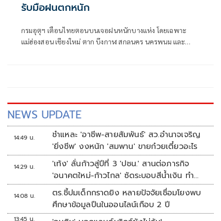
รับมือฝนตกหนัก
กรมอุตุฯ เตือนไทยตอนบนเจอฝนหนักบางแห่ง โดยเฉพาะ
แม่ฮ่องสอน เชียงใหม่ ตาก บึงกาฬ สกลนคร นครพนม และ
มุกดาหาร เสี่ยงน้ำป่า-น้ำท่วมฉับพลัน ขณะทะเลอันดามันและ
อ่าวไทยมีคลื่นสูง เรือเล็กควรหลีกเลี่ยงฝนฟ้าคะนอง
NEWS UPDATE
ชำแหละ 'อาชีพ-สายสัมพันธ์' สว.อำนาจเจริญ
14:49 น.
'ยิ่งชีพ' งงหนัก 'สมพาน' ขายก๋วยเตี๋ยวอะไร
'เท้ง' ลั่นก้าวสู่ปีที่ 3 'ปชน.' สานต่อภารกิจ
14:29 น.
'อนาคตใหม่-ก้าวไกล' ซัดระบอบสีน้ำเงิน ทำ
หลักนิติรัฐ-นิติธรรมสั่นคลอน
ตร.ชี้ปมเด็กกราดยิง หลายปัจจัยเชื่อมโยงพบ
14:08 น.
ศึกษาข้อมูลปืนในออนไลน์เกือบ 2 ปี
13:45 น.