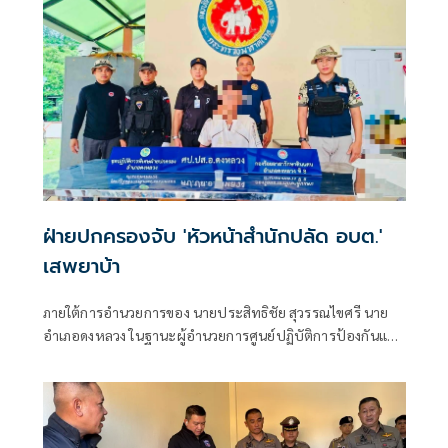
ฝ่ายปกครองจับ 'หัวหน้าสำนักปลัด อบต.'
เสพยาบ้า
ภายใต้การอำนวยการของ นายประสิทธิชัย สุวรรณไขศรี นาย
อำเภอดงหลวง ในฐานะผู้อำนวยการศูนย์ปฏิบัติการป้องกันและ
ปราบปรามยาเสพติดอำเภอดงหลวง (ศป.ปส.อ.ดงหลวง)