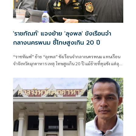
'ราชทัณฑ์' แจงย้าย 'ลุงพล' ขังเรือนจำ
กลางนครพนม ชี้โทษสูงเกิน 20 ปี
“ราชทัณฑ์” ย้าย “ลุงพล” ขังเรือนจำกลางนครพนม แทนเรือน
จำจังหวัดมุกดาหาร เหตุ โทษสูงเกิน 20 ปี แม้ย้ายที่คุมขัง แต่ลุง
พลยังไม่มีอาการเครียด ให้ความร่วมมือผู้คุมเป็นอย่างดี ส่วน
ญาติสามารถเยี่ยมได้ พุธ 20 ส.ค.