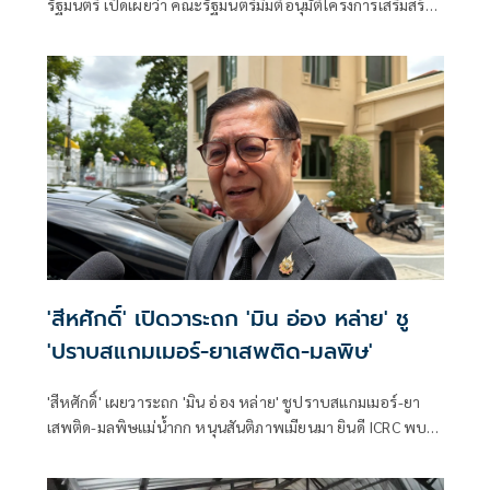
รัฐมนตรี เปิดเผยว่า คณะรัฐมนตรีมีมติอนุมัติโครงการเสริมสร้าง
และยกระดับความร่วมมือกับประเทศเพื่อนบ้านในการสกัดกั้น
ยาเสพติดและทำลายเครือข่ายการค้ายาเสพติดระหว่าง
ประเทศ ประจำปีงบประมาณ พ.ศ. 2569 วงเงินรวม 16 ล้าน
บาท ตามที่กระทรวงยุติธรรม โดยสำนักงานคณะกรรมการ
ป้องกันและปราบปรามยาเสพติด หรือสำนักงาน ป.ป.ส.
'สีหศักดิ์' เปิดวาระถก 'มิน อ่อง หล่าย' ชู
'ปราบสแกมเมอร์-ยาเสพติด-มลพิษ'
'สีหศักดิ์' เผยวาระถก 'มิน อ่อง หล่าย' ชูปราบสแกมเมอร์-ยา
เสพติด-มลพิษแม่น้ำกก หนุนสันติภาพเมียนมา ยินดี ICRC พบ
'ซูจี' มองเป็นสัญญาณดีต่อบรรยากาศการเมือง