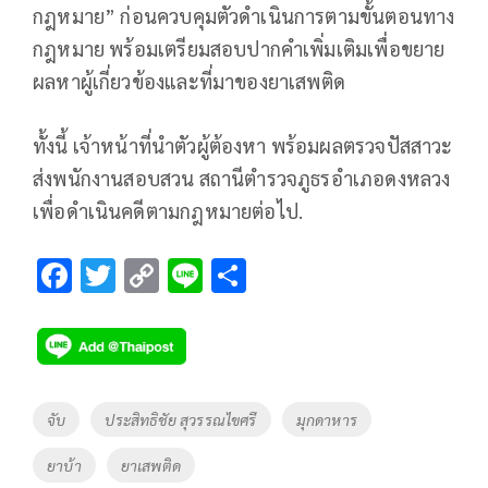
กฎหมาย” ก่อนควบคุมตัวดำเนินการตามขั้นตอนทาง
กฎหมาย พร้อมเตรียมสอบปากคำเพิ่มเติมเพื่อขยาย
ผลหาผู้เกี่ยวข้องและที่มาของยาเสพติด
ทั้งนี้ เจ้าหน้าที่นำตัวผู้ต้องหา พร้อมผลตรวจปัสสาวะ
ส่งพนักงานสอบสวน สถานีตำรวจภูธรอำเภอดงหลวง
เพื่อดำเนินคดีตามกฎหมายต่อไป.
F
T
C
Li
S
ac
wi
o
n
h
e
tt
p
e
ar
b
er
y
e
o
Li
Tags
จับ
ประสิทธิชัย สุวรรณไขศรี
มุกดาหาร
o
n
ยาบ้า
ยาเสพติด
k
k