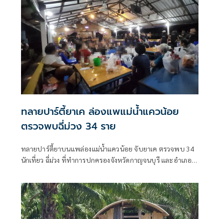
ทลายปาร์ตี้ยาเค ล่องแพแม่น้ำแควน้อย
ตรวจพบฉี่ม่วง 34 ราย
ทลายปาร์ตี้ยาบนแพล่องแม่น้ำแควน้อย จับยาเค ตรวจพบ 34
นักเที่ยว ฉี่ม่วง ที่ทำการปกครองจังหวัดกาญจนบุรี และอําเภอ
เมืองกาญจนบุรี เปิดยุทธการ 90 วัน พิทักษ์สันติราษฎร์ พิฆาต
ยาเสพติด