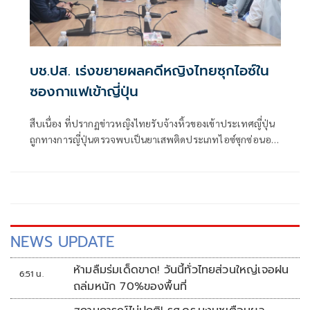
บช.ปส. เร่งขยายผลคดีหญิงไทยซุกไอซ์ใน
ซองกาแฟเข้าญี่ปุ่น
สืบเนื่อง ที่ปรากฏข่าวหญิงไทยรับจ้างหิ้วของเข้าประเทศญี่ปุ่น
ถูกทางการญี่ปุ่นตรวจพบเป็นยาเสพติดประเภทไอซ์ซุกซ่อนอยู่
ในซองกาแฟสำเร็จรูป พล.ต.อ.กิตติ์รัฐ พันธุ์เพ็ชร์ ผบ.ตร.,
พล.ต.อ.สำราญ นวลมา รอง ผบ.ตร. ในฐานะ ผอ.ศอ.ปส.ตร.,
พล.ต.อ.สมประสงค์ เย็นท้วม ที่ปรึกษาพิเศษ ต
NEWS UPDATE
ห้ามลืมร่มเด็ดขาด! วันนี้ทั่วไทยส่วนใหญ่เจอฝน
6:51 น.
ถล่มหนัก 70%ของพื้นที่