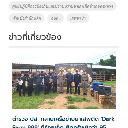
ศูนย์ปฏิบัติการป้องกันและปราบปรามยาเสพติดอำเภอดงหลวง
หัวหน้าสำนักปลัด
อบต.
เสพยาบ้า
ข่าวที่เกี่ยวข้อง
ตำรวจ ปส. ทลายเครือข่ายยาเสพติด 'Dark
Farm 888' ที่ร้อยเอ็ด ยึดทรัพย์กว่า 95