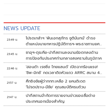
ไปเพื่อการอนาจาร
NEWS UPDATE
โปรดเกล้าฯ 'พันเอกสุภัทร ชูตินันทน์' ดำรง
23:49 น.
ตำแหน่งนายทหารปฏิบัติการฯ-พระราชทานยศ
'พลตรี'
ซาอุฯ-ตุรเคีย-ปากีสถานลงนามข้อตกลงด้าน
23:45 น.
การป้องกันประเทศท่ามกลางสงครามในภูมิภาค
'ฮอนด้า เรซซิ่ง ไทยแลนด์' เปิดฉากร้อนแรง!
22:46 น.
'ชิพ-มิกซ์' กดเวลาติดหัวแถว ARRC สนาม 4
ที่มัลดาลิกา
ศึกชิงชัยผู้ว่ากกท.เหลือ 2 แคนดิเดต
21:57 น.
'โปรดปราน-มีชัย' คุณสมบัติครบถ้วน
ปากีสถานจำกัดการรายงานข่าวของสื่อต่าง
21:47 น.
ประเทศนอกเมืองสำคัญ