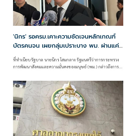
'นิกร' รอครม.เคาะความชัดเจนหลักเกณฑ์
บัตรคนจน เผยกลุ่มเปราะบาง พม. ผ่านแค่
2 แสน จากที่ยื่นไป 1 ล้านคน
ที่ทำเนียบรัฐบาล นายนิกร โสมกลาง รัฐมนตรีว่าการกระทรวง
การพัฒนาสังคมและความมั่นคงของมนุษย์ (พม.) กล่าวถึงการ
สำรวจบัตรส