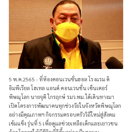
5 พ.ค.2565 - ที่ห้องคอนเวนชั่นฮอล โรงแรม ดิ
อิมพีเรียล โฮเทล แอนด์ คอนเวนชั่น เซ็นเตอร์
พิษณุโลก นายจุติ ไกรฤกษ์ รมว.พม.ได้เดินทางมา
เปิดโครงการพัฒนาคนทุกช่วงวัยในจังหวัดพิษณุโลก
อย่างมีคุณภาพฯ กิจกรรมครอบครัววิถีใหม่สู่สังคม
เข้มแข็ง รุ่นที่ 5 เพื่อดูแลช่วยเหลือเด็กและเยาวชน