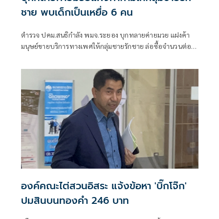
ชาย พบเด็กเป็นเหยื่อ 6 คน
ตำรวจ ปคม.สนธิกำลัง พมจ.ระยอง บุกทลายค่ายมวย แฝงค้า
มนุษย์ขายบริการทางเพศให้กลุ่มชายรักชาย ล่อซื้อจำนวนต่อ
หลักฐาน พบเจ้าของค่ายเป็นชาวนอร์เวย์รสนิยมไม้ป่าเดียวกัน
เรียกนักมวยในค่ายเสพสุขสวิงกิ้ง อัดคลิป พบเด็กตกเป็นเหยื่อ 6
คน เร่งขยายผลจับกุม
องค์คณะไต่สวนอิสระ แจ้งข้อหา 'บิ๊กโจ๊ก'
ปมสินบนทองคำ 246 บาท