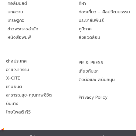
คอลัมนิสต์
กีฬา
บทความ
ท่องเที่ยว – ศิลปวัฒนธรรม
เศรษฐกิจ
ประชาสัมพันธ์
ข่าวพระราชสำนัก
ภูมิภาค
หนังสือพิมพ์
สิ่งแวดล้อม
ต่างประเทศ
PR & PRESS
อาชญากรรม
เกี่ยวกับเรา
X-CITE
ติดต่อและ สนับสนุน
ยานยนต์
สาธารณสุข-คุณภาพชีวิต
Privacy Policy
บันเทิง
ไทยโพสต์ ทีวี