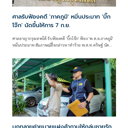
ศาลรับฟ้องคดี 'ภาคภูมิ' หมิ่นประมาท 'บิ๊ก
โจ๊ก' นัดขึ้นให้การ 7 ก.ย.
ศาลอาญากรุงเทพใต้ รับฟ้องคดี 'บิ๊กโจ๊ก' ฟ้อง 'พ.ต.อ.ภาคภูมิ'
หมิ่นประมาท สัมภาษณ์สื่อกล่าวหาทำร้าย พ.ต.ท.คริษฐ์ นัด
สอบคำให้การ 7 ก.ย. 69
บุกทลายค่ายมวยแฝงค้ากามให้กลุ่มชายรัก