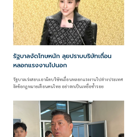
รัฐบาลงัดโทษหนัก ลุยปราบบริษัทเถื่อน
หลอกแรงงานไปนอก
รัฐบาลเร่งสอบเอาผิดบริษัทเถื่อนหลอกแรงงานไปต่างประเทศ
งัดข้อกฎหมายเตือนคนไทย อย่าตกเป็นเหยื่อซ้ำรอย