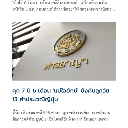
"บิ๊กโจ๊ก" รับทราบข้อหาคดีสินบนทองคำ เตรียมชี้แจงเป็น
หนังสือ 5 ส.ค. ก่อนคณะไต่สวนอิสระนัดไต่สวนทางการนัดแรก
27 ส.ค. จวกทำคดีลักลั่นมูลเหตุเดียวกันดำเนินคดี 2 ที่
คุก 7 ปี 6 เดือน 'แม่ใจยักษ์' บังคับลูกวัย
13 ค้าประเวณีญี่ปุ่น
ที่ห้องพิจารณาคดี 905 ศาลอาญา พนักงานอัยการ พนักงาน
อัยการคดีค้ามนุษย์ 3 เป็นโจทก์ยื่นฟ้อง น.ส.ลักษณา (สงวน
นามสกุล) เป็นจำเลย ในความผิดฐานเป็นธุระจัดหา ล่อหรือพา