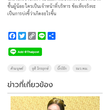
ชั้นผู้น้อย ใครเป็นเจ้าหน้าที่บริหาร ข้อเท็จจริงจะ
เป็นการบ่งชี้ว่าเกิดอะไรขึ้น
F
T
C
Li
S
ac
wi
o
n
h
e
tt
p
e
ar
b
er
y
e
o
Li
Tags
ค้ามนุษย์
จุติ ไกรฤกษ์
บิ๊กโจ๊ก
รมว.พม.
o
n
k
k
ข่าวที่เกี่ยวข้อง