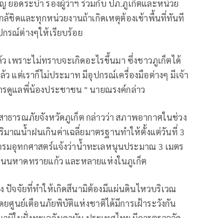
วัญ ยอดระบำ รองผู้ว่าฯ ร่วมกับ ปภ.ภูเก็ตและหน่วย
กล้ชิดและทุกหน่วยงานถ้าเกิดเหตุต้องเข้าพื้นที่ทันที
ุปกรณ์ต่างๆให้เรียบร้อย
ล้ว เพราะไม่ทราบจะเกิดอะไรขึ้นมา ซึ่งชาวภูเก็ตได้
้ว แต่เราก็ไม่ประมาท มีอุปกรณ์เครื่องมือต่างๆ มีเจ้า
การดูแลพี่น้องประชาชน " นายณรงค์กล่าว
าธารณภัยจังหวัดภูเก็ต กล่าวว่า สภาพอากาศในช่วง
ริมาณน้ำฝนเกินค่าเฉลี่ยมาตรฐานทำให้ตั้งแต่วันที่ 3
่าวกรมอุทกศาสตร์แจ้งว่าน้ำทะเลหนุนประมาณ 3 เมตร
นถนนหาดทรายแก้ว และหลายแห่งในภูเก็ต
ซึ่ง ปัจจัยที่ทำให้เกิดสึนามิต้องมีแผ่นดินไหวบริเวณ
ดยศูนย์เตือนภัยพิบัติแห่งชาติได้มีการเฝ้าระวังกัน
ึนามิในฝั่งทะเลอันดามัน ประเทศไทย มีการตรวจวัด