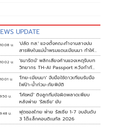
EWS UPDATE
'ปลัด ทส.' แจงตั้งคณะทำงานสางปม
10:08 น.
สารพิษในแม่น้ำพรมแดนเมียนมา ทำให้
แก้ปัญหารวดเร็ว
'ธนารัตน์' พลิกเสียงค้านแจงเหตุรับบท
10:02 น.
วิทยากร TH-AI Passport หวังกำกับ
ใช้งบเหมาะสม ชูจุดเด่นคนไทยได้ใช้ AI
'ไทย-เมียนมา' จับมือใช้ดาวเทียมรับมือ
10:01 น.
ระดับโปร ลดเหลื่อมล้ำทางเทคโนโลยี
ไฟป่า-น้ำท่วม-ภัยพิบัติ
เซฟงบไปกว่า900ล้าน เชื่อหากใช้เต็มที่
'โค้ชหมี' ติงลูกทีมข้อผิดพลาดเพียบ
เอกชนขาดทุนย่อยยับ
9:50 น.
หลังพ่าย 'รัสเซีย' ยับ
ฟุตซอลไทย พ่าย รัสเซีย 1-7 จบอันดับ
9:48 น.
3 โต๊ะเล็กคอนติเนทัล 2026