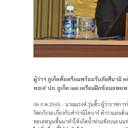
ผู้ว่าฯ ภูเก็ตสั่งเตรียมพร้อมรับภัยสึนาม
ทะเล' ปภ.ภูเก็ต เผย เตรียมฝึกซ้อมอพยพหน
06 ก.ค.2565 - นายณรงค์ วุ่นซิ้ว ผู้ว่าราชกา
วิตกกังวล เกี่ยวกับคำว่านิโคบาร์ คำว่าแผ่นด
ทะเลหนุนขึ้นมาทำให้เกิดน้ำท่วมขังบนถนนช่ว