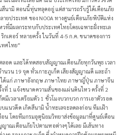
สึนามิ ตอนนี้ทุ่นหลุดอยู่ แต่สามารถรับรู้ได้เตือนภัย
ีหลายประเทศ ของ NOOA ทางศูนย์เตือนภัยพิบัติแห่ง
นไหวที่มีผลกระทบกับประเทศไทยโดยเฉพาะฝั่งทะเล
ริกเตอร์ หลายครั้ง ในวันที่ 4-5 ก.ค. ขนาดของการ
ะเทศไทย”
์ตลอด และได้ทดสอบสัญญาณเตือนภัยทุกวันพุธ เวลา
ำนวน 19 จุด ทั่วเกาะภูเก็ต เสียงสัญญาณดี และถ้า
า ได้แก่ ภาษาอังกฤษ ภาษาไทย ภาษาญี่ปุ่น ภาษาจีน
้งที่ 1 แจ้งขนาดความสั่นของแผ่นดินไหว ครั้งที่ 2
ก็ตมีเวลาเตรียมตัว 1 ชั่วโมงบวกบวก การเอาตัวรอด
แบบแนวดีด เกิดสึนามิ น้ำทะเลจะลดลงก่อน ทีมเฝ้า
อน โดยทีมกรมอุตุนิยมวิทยาส่งข้อมูลมาที่ศูนย์เตือน
งสัญญาณเตือนภัยไปตามหอต่างๆได้เลย มีเส้นทาง
่ต่างๆ รอบเกาะภูเก็ต ซึ่งกำหนดการฝึกซ้อมอพยพหนี