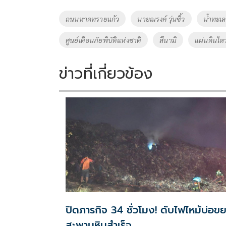
b
er
y
e
o
Li
Tags
ถนนหาดทรายแก้ว
นายณรงค์ วุ่นซิ้ว
น้ำทะเ
o
n
ศูนย์เตือนภัยพิบัติแห่งชาติ
สึนามิ
แผ่นดินไห
k
k
ข่าวที่เกี่ยวข้อง
ปิดภารกิจ 34 ชั่วโมง! ดับไฟไหม้บ่อขย
สะพานหินสำเร็จ