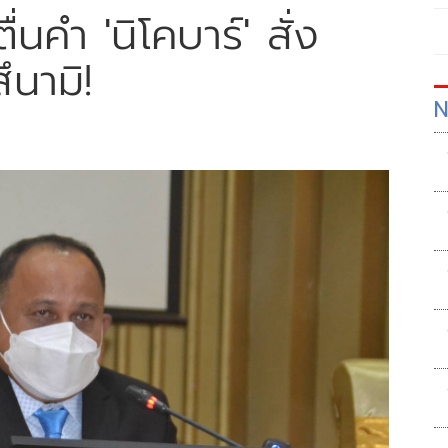
ื่นคำ 'นิโคบาร์' สั่ง
ึนามิ!
N