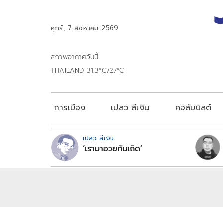
ศุกร์, 7 สิงหาคม 2569
สภาพอากาศวันนี้
THAILAND 31.3°C/27°C
การเมือง
เปลว สีเงิน
คอลัมนิสต์
เปลว สีเงิน
‘เรามาอวยกันเถิด’