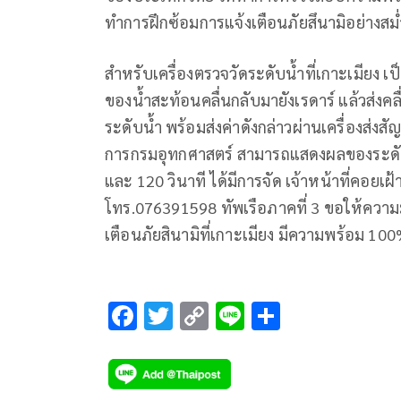
ทำการฝึกซ้อมการแจ้งเตือนภัยสึนามิอย่างสม
สำหรับเครื่องตรวจวัดระดับน้ำที่เกาะเมียง เป
ของน้ำสะท้อนคลื่นกลับมายังเรดาร์ แล้วส่ง
ระดับน้ำ พร้อมส่งค่าดังกล่าวผ่านเครื่องส่
การกรมอุทกศาสตร์ สามารถแสดงผลของระดับน้ำ
และ 120 วินาที ได้มีการจัด เจ้าหน้าที่คอยเฝ
โทร.076391598 ทัพเรือภาคที่ 3 ขอให้ความม
เตือนภัยสินามิที่เกาะเมียง มีความพร้อม 10
F
T
C
Li
S
ac
wi
o
n
h
e
tt
p
e
ar