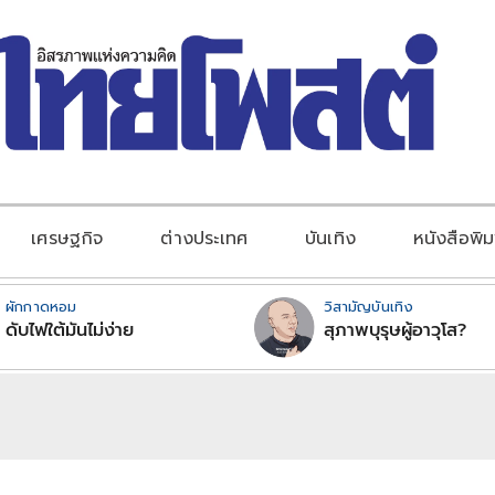
เศรษฐกิจ
ต่างประเทศ
บันเทิง
หนังสือพิม
ผักกาดหอม
วิสามัญบันเทิง
ดับไฟใต้มันไม่ง่าย
สุภาพบุรุษผู้อาวุโส?