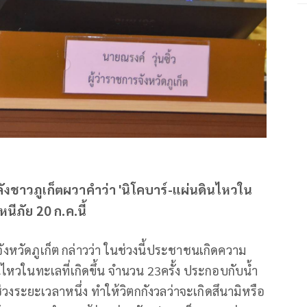
ิ หลังชาวภูเก็ตผวาคำว่า 'นิโคบาร์-แผ่นดินไหวใน
ีภัย 20 ก.ค.นี้
รจังหวัดภูเก็ต กล่าวว่า ในช่วงนี้ประชาชนเกิดความ
ินไหวในทะเลที่เกิดขึ้น จำนวน 23ครั้ง ประกอบกับน้ำ
งระยะเวลาหนึ่ง ทำให้วิตกกังวลว่าจะเกิดสึนามิหรือ