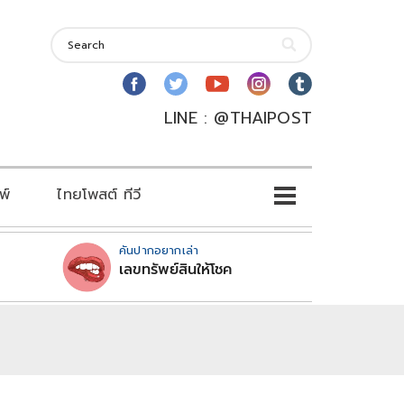
LINE : @THAIPOST
พ์
ไทยโพสต์ ทีวี
คันปากอยากเล่า
เลขทรัพย์สินให้โชค