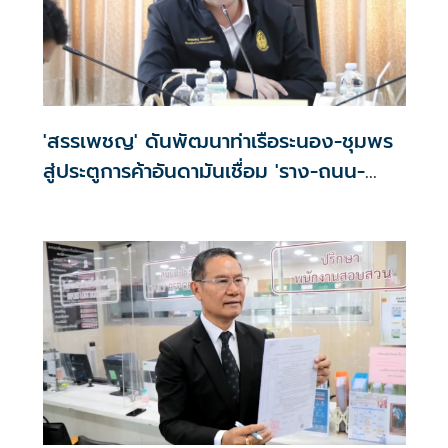
'สรรเพชญ' ดันพัฒนาท่าเรือระนอง-ชุมพร
สู่ประตูการค้าอันดามันเชื่อม 'ราง-ถนน-
ท่าเรือ'