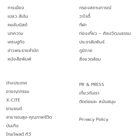
การเมือง
กรองสถานการณ์
เปลว สีเงิน
วาไรตี้
คอลัมนิสต์
กีฬา
บทความ
ท่องเที่ยว – ศิลปวัฒนธรรม
เศรษฐกิจ
ประชาสัมพันธ์
ข่าวพระราชสำนัก
ภูมิภาค
หนังสือพิมพ์
สิ่งแวดล้อม
ต่างประเทศ
PR & PRESS
อาชญากรรม
เกี่ยวกับเรา
X-CITE
ติดต่อและ สนับสนุน
ยานยนต์
สาธารณสุข-คุณภาพชีวิต
Privacy Policy
บันเทิง
ไทยโพสต์ ทีวี