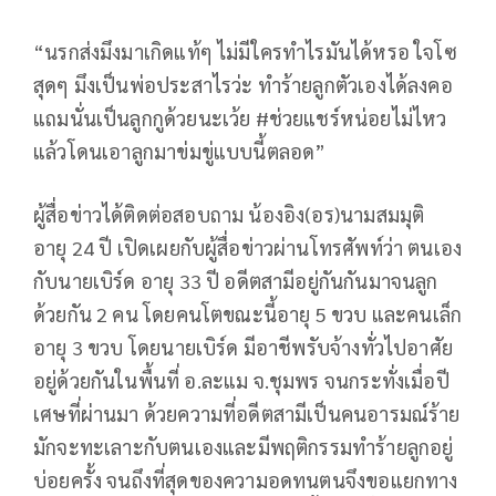
“นรกส่งมึงมาเกิดแท้ๆ ไม่มีใครทำไรมันได้หรอ ใจโซ
สุดๆ มึงเป็นพ่อประสาไรว่ะ ทำร้ายลูกตัวเองได้ลงคอ
แถมนั่นเป็นลูกกูด้วยนะเว้ย #ช่วยแชร์หน่อยไม่ไหว
แล้วโดนเอาลูกมาข่มขู่แบบนี้ตลอด”
ผู้สื่อข่าวได้ติดต่อสอบถาม น้องอิง(อร)นามสมมุติ
อายุ 24 ปี เปิดเผยกับผู้สื่อข่าวผ่านโทรศัพท์ว่า ตนเอง
กับนายเบิร์ด อายุ 33 ปี อดีตสามีอยู่กันกันมาจนลูก
ด้วยกัน 2 คน โดยคนโตขณะนี้อายุ 5 ขวบ และคนเล็ก
อายุ 3 ขวบ โดยนายเบิร์ด มีอาชีพรับจ้างทั่วไปอาศัย
อยู่ด้วยกันในพื้นที่ อ.ละแม จ.ชุมพร จนกระทั่งเมื่อปี
เศษที่ผ่านมา ด้วยความที่อดีตสามีเป็นคนอารมณ์ร้าย
มักจะทะเลาะกับตนเองและมีพฤติกรรมทำร้ายลูกอยู่
บ่อยครั้ง จนถึงที่สุดของความอดทนตนจึงขอแยกทาง