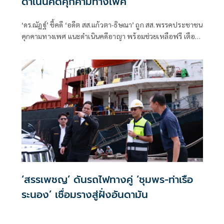
ดำเนินคดีคุกคามทางเพศ
‘ดร.ณัฏฐ์’ ชี้คดี ‘อดีต สส.แก้วตา-ธิษณา’ ถูก สส.พรรคประชาชน
คุกคามทางเพศ แนะดำเนินคดีอาญา พร้อมช่วยเหลือฟรี เตือน
ประชาชนอย่าตกเป็นเหยื่อกองทุนเรี่ยไรสู้คดี
‘สรรเพชญ’ ดันรถไฟทางคู่ ‘ชุมพร-ท่าเรือ
ระนอง’ เชื่อมรางสู่ฝั่งอันดามัน