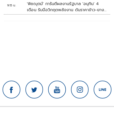
'พิชญุตม์' การันตีผลงานรัฐบาล 'อนุทิน' 4
9:15 น.
เดือน รับมือวิกฤตพลังงาน ดันราคาข้าว-ยาง-
ปาล์ม พุ่งต่อเนื่อง พร้อมอัดมาตรการช่วยลด
ต้นทุน-ขยายตลาดโลก