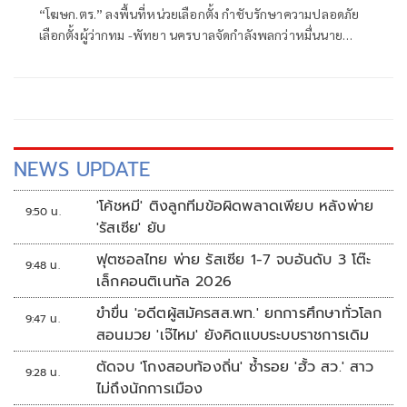
“โฆษก.ตร.” ลงพื้นที่หน่วยเลือกตั้ง กำชับรักษาความปลอดภัย
เลือกตั้งผู้ว่ากทม -พัทยา นครบาลจัดกำลังพลกว่าหมื่นนาย
บังคับกฎหมายอย่างเคร่งครัด พบมีคดีเกี่ยวกับการเลือกตั้งแล้ว
7 คดี
NEWS UPDATE
'โค้ชหมี' ติงลูกทีมข้อผิดพลาดเพียบ หลังพ่าย
9:50 น.
'รัสเซีย' ยับ
ฟุตซอลไทย พ่าย รัสเซีย 1-7 จบอันดับ 3 โต๊ะ
9:48 น.
เล็กคอนติเนทัล 2026
ขำขื่น 'อดีตผู้สมัครสส.พท.' ยกการศึกษาทั่วโลก
9:47 น.
สอนมวย 'เจ๊ไหม' ยังคิดแบบระบบราชการเดิม
ตัดจบ 'โกงสอบท้องถิ่น' ซ้ำรอย 'ฮั้ว สว.' สาว
9:28 น.
ไม่ถึงนักการเมือง