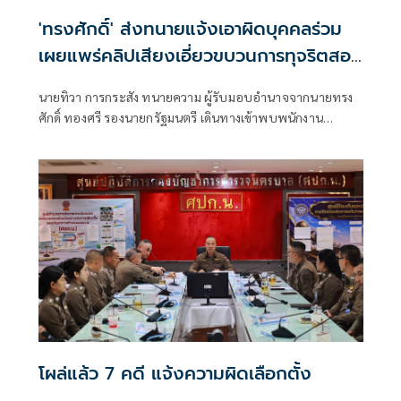
'ทรงศักดิ์' ส่งทนายแจ้งเอาผิดบุคคลร่วม
เผยแพร่คลิปเสียงเอี่ยวขบวนการทุจริตสอบ
ข้าราชการท้องถิ่น
นายทิวา การกระสัง ทนายความ ผู้รับมอบอำนาจจากนายทรง
ศักดิ์ ทองศรี รองนายกรัฐมนตรี เดินทางเข้าพบพนักงาน
สอบสวน สน.ทุ่งสองห้อง เพื่อแ
โผล่แล้ว 7 คดี แจ้งความผิดเลือกตั้ง