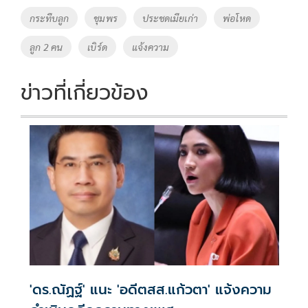
o
Li
Tags
กระทืบลูก
ชุมพร
ประชดเมียเก่า
พ่อโหด
o
n
ลูก 2 คน
เบิร์ด
แจ้งความ
k
k
ข่าวที่เกี่ยวข้อง
'ดร.ณัฏฐ์' แนะ 'อดีตสส.แก้วตา' แจ้งความ