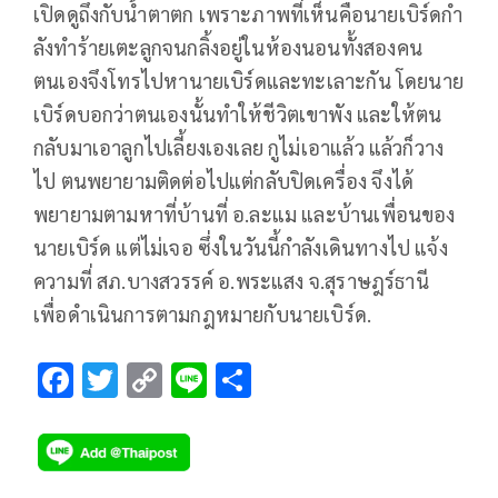
เปิดดูถึงกับน้ำตาตก เพราะภาพที่เห็นคือนายเบิร์ดกำ
ลังทำร้ายเตะลูกจนกลิ้งอยู่ในห้องนอนทั้งสองคน
ตนเองจึงโทรไปหานายเบิร์ดและทะเลาะกัน โดยนาย
เบิร์ดบอกว่าตนเองนั้นทำให้ชีวิตเขาพัง และให้ตน
กลับมาเอาลูกไปเลี้ยงเองเลย กูไม่เอาแล้ว แล้วก็วาง
ไป ตนพยายามติดต่อไปแต่กลับปิดเครื่อง จึงได้
พยายามตามหาที่บ้านที่ อ.ละแม และบ้านเพื่อนของ
นายเบิร์ด แต่ไม่เจอ ซึ่งในวันนี้กำลังเดินทางไป แจ้ง
ความที่ สภ.บางสวรรค์ อ.พระแสง จ.สุราษฎร์ธานี
เพื่อดำเนินการตามกฎหมายกับนายเบิร์ด.
F
T
C
Li
S
ac
wi
o
n
h
e
tt
p
e
ar
b
er
y
e