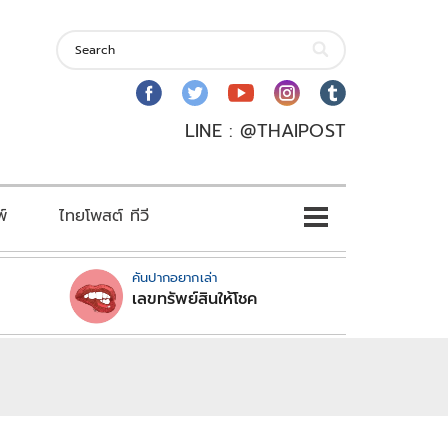
LINE : @THAIPOST
พ์
ไทยโพสต์ ทีวี
คันปากอยากเล่า
เลขทรัพย์สินให้โชค