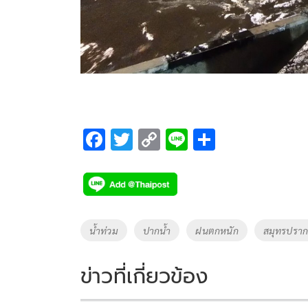
F
T
C
Li
S
ac
wi
o
n
h
e
tt
p
e
ar
b
er
y
e
o
Li
Tags
น้ำท่วม
ปากน้ำ
ฝนตกหนัก
สมุทรปรา
o
n
k
k
ข่าวที่เกี่ยวข้อง