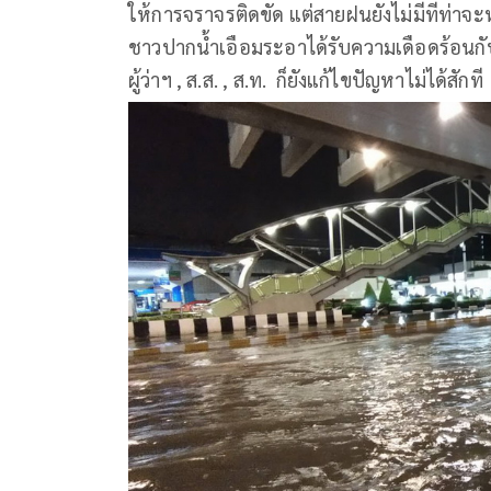
ให้การจราจรติดขัด แต่สายฝนยังไม่มีทีท่าจะ
ชาวปากน้ำเอือมระอาได้รับความเดือดร้อนกับป
ผู้ว่าฯ , ส.ส. , ส.ท. ก็ยังแก้ไขปัญหาไม่ได้สักที