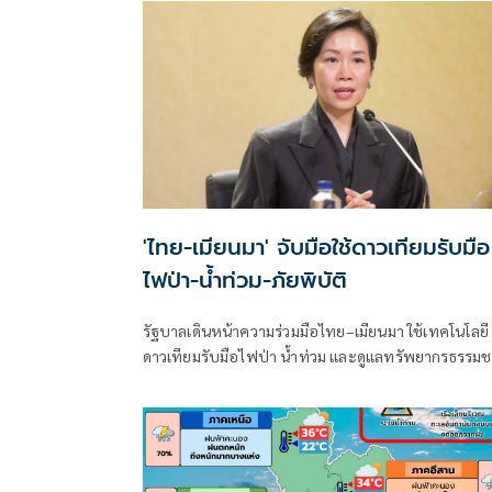
'ไทย-เมียนมา' จับมือใช้ดาวเทียมรับมือ
ไฟป่า-น้ำท่วม-ภัยพิบัติ
รัฐบาลเดินหน้าความร่วมมือไทย–เมียนมา ใช้เทคโนโลยี
ดาวเทียมรับมือไฟป่า น้ำท่วม และดูแลทรัพยากรธรรมช
ชายแดน ยกระดับการจัดการภัยพิบัติและสิ่งแวดล้อมร่ว
กัน