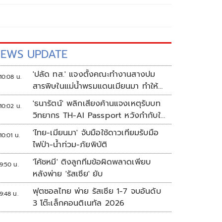
EWS UPDATE
'ปลัด ทส.' แจงตั้งคณะทำงานสางปม
10:08 น.
สารพิษในแม่น้ำพรมแดนเมียนมา ทำให้
แก้ปัญหารวดเร็ว
'ธนารัตน์' พลิกเสียงค้านแจงเหตุรับบท
10:02 น.
วิทยากร TH-AI Passport หวังกำกับใช้
งบเหมาะสม ชูจุดเด่นคนไทยได้ใช้ AI
'ไทย-เมียนมา' จับมือใช้ดาวเทียมรับมือ
10:01 น.
ระดับโปร ลดเหลื่อมล้ำทางเทคโนโลยี
ไฟป่า-น้ำท่วม-ภัยพิบัติ
เซฟงบไปกว่า900ล้าน เชื่อหากใช้เต็มที่
'โค้ชหมี' ติงลูกทีมข้อผิดพลาดเพียบ
เอกชนขาดทุนย่อยยับ
9:50 น.
หลังพ่าย 'รัสเซีย' ยับ
ฟุตซอลไทย พ่าย รัสเซีย 1-7 จบอันดับ
9:48 น.
3 โต๊ะเล็กคอนติเนทัล 2026