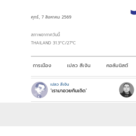
ศุกร์, 7 สิงหาคม 2569
สภาพอากาศวันนี้
THAILAND 31.3°C/27°C
การเมือง
เปลว สีเงิน
คอลัมนิสต์
เปลว สีเงิน
‘เรามาอวยกันเถิด’