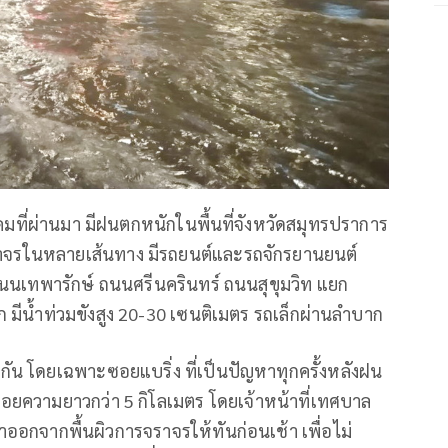
ฎาคมที่ผ่านมา มีฝนตกหนักในพื้นที่จังหวัดสมุทรปราการ
ราจรในหลายเส้นทาง มีรถยนต์และรถจักรยานยนต์
นนเทพารักษ์ ถนนศรีนครินทร์ ถนนสุขุมวิท แยก
ก มีน้ำท่วมขังสูง 20-30 เซนติเมตร รถเล็กผ่านลำบาก
ัน โดยเฉพาะซอยแบริ่ง ที่เป็นปัญหาทุกครั้งหลังฝน
ซอยความยาวกว่า 5 กิโลเมตร โดยเจ้าหน้าที่เทศบาล
บน้ำออกจากพื้นผิวการจราจรให้ทันก่อนเช้า เพื่อไม่