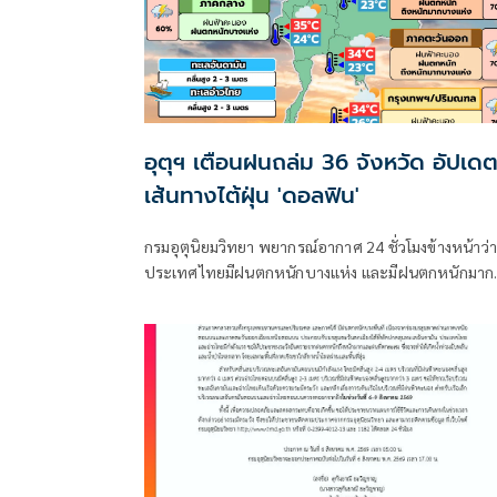
อุตุฯ เตือนฝนถล่ม 36 จังหวัด อัปเด
เส้นทางไต้ฝุ่น 'ดอลฟิน'
กรมอุตุนิยมวิทยา พยากรณ์อากาศ 24 ชั่วโมงข้างหน้าว่า
ประเทศไทยมีฝนตกหนักบางแห่ง และมีฝนตกหนักมาก
บางพื้นที่ในภาคเหนือ ภาคตะวันออกเฉียงเหนือ และภ
ตะวันออก