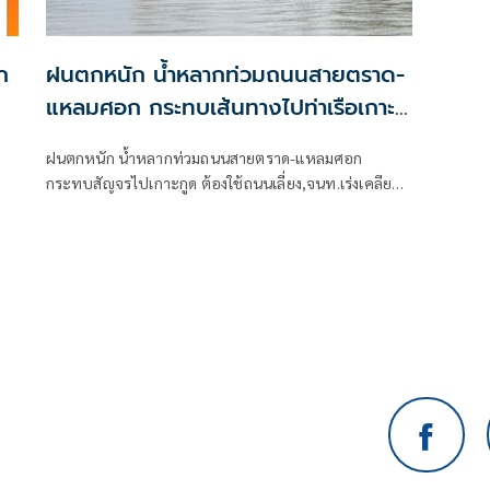
ก
ฝนตกหนัก น้ำหลากท่วมถนนสายตราด-
แหลมศอก กระทบเส้นทางไปท่าเรือเกาะ
กูด
ฝนตกหนัก น้ำหลากท่วมถนนสายตราด-แหลมศอก
กระทบสัญจรไปเกาะกูด ต้องใช้ถนนเลี่ยง,จนท.เร่งเคลียร์
เศษไม้อุดตันท่อ ชาวบ้านห้วงน้ำขาววอน เร่งแก้ไข หลังน้ำ
ท่วมซ้ำซาก