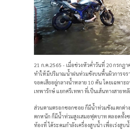
21 ก.ค.2565 - เมื่อช่วงหัวค่ำวันที่ 20 กรก
ทำให้มีปริมาณน้ำฝนท่วมขังบนพื้นผิวการจ
จอดเสียอยู่กลางน้ำหลาย 10 คัน โดยเฉพาะถ
เทพารักษ์ แยกศรีเทพา ที่เป็นเส้นทางสายหลั
ส่วนตามตรอกซอกซอย ก็มีน้ำท่วมขังแตกต่างก
ตกหนัก ก็มีน้ำท่วมสูงเสมอฟุตบาท ตลอดทั้ง
ท้องที่ ได้ระดมกำลังเครื่องสูบน้ำ เพื่อเร่งสู