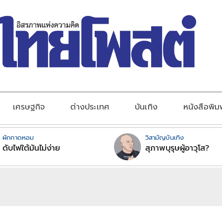
เศรษฐกิจ
ต่างประเทศ
บันเทิง
หนังสือพิม
ผักกาดหอม
วิสามัญบันเทิง
ดับไฟใต้มันไม่ง่าย
สุภาพบุรุษผู้อาวุโส?