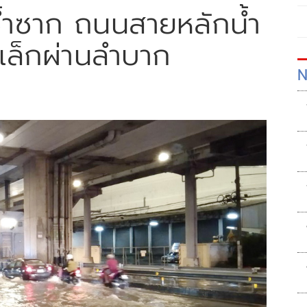
้ำซาก ถนนสายหลักน้ำ
เล็กผ่านลำบาก
N