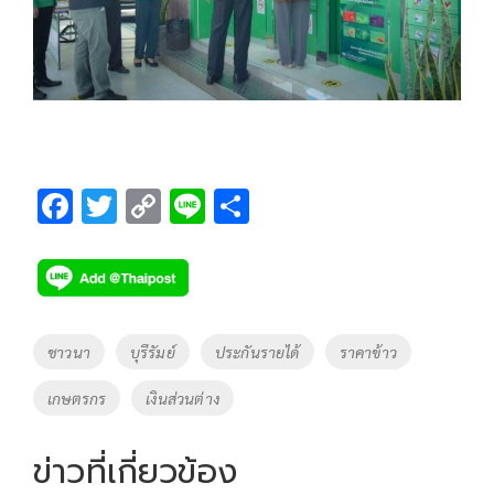
F
T
C
Li
S
ac
wi
o
n
h
e
tt
p
e
ar
b
er
y
e
o
Li
Tags
ชาวนา
บุรีรัมย์
ประกันรายได้
ราคาข้าว
o
n
เกษตรกร
เงินส่วนต่าง
k
k
ข่าวที่เกี่ยวข้อง