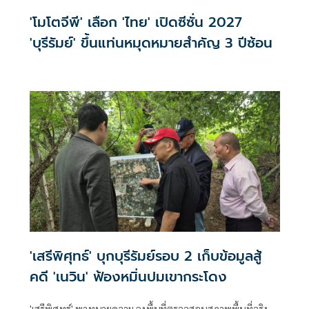
'โมโตจีพี' เลือก 'ไทย' เปิดซีซั่น 2027
'บุรีรัมย์' ขึ้นแท่นหมุดหมายสำคัญ 3 ปีซ้อน
'เสรีพิศุทธ์' บุกบุรีรัมย์รอบ 2 เก็บข้อมูลสู้
คดี 'เนวิน' ฟ้องหมิ่นปมเขากระโดง
'เสรีพิศุทธ์' พาทนายความ ลงพื้นที่ตรวจสอบสภาพพื้นที่จริง