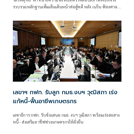
รวบรวมหลักฐานเพิ่มเติมเดินหน้าต่อสู้คดี หลัง เนวิน ฟ้องศาล
กล่าวหาหมิ่นประมาทและแจ้งความเท็จ ปมรุกที่รถไฟ พบร่อง
รอยการขุดเปิดทางน้ำที่เคยถมรุกล้ำลำรางสาธารณะ ยันไม่ไกล่
เกลี่ยเพื่อพิสูจน์ความจริง ลั่นหาก 'เนวิน ชิดชอบ' ยอมรับบุกรุก
ที่รถไฟจริงถึงจะยอม
เลขาฯ กฟก. รับลูก กมธ.งบฯ วุฒิสภา เร่ง
แก้หนี้-ฟื้นอาชีพเกษตรกร
เลขาธิการ กฟก. รับข้อเสนอ กมธ. งบฯ วุฒิสภา พร้อมเร่งสะสาง
หนี้ - ส่งเสริมอาชีฟช่วยเกษตรกรให้ยั่งยืน