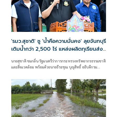
'รมว.สุชาติ' ชู 'น้ำคือความมั่นคง' ลุยจันทบุรี
เติมน้ำกว่า 2,500 ไร่ แหล่งผลิตทุเรียนส่ง
ออกของไทย พร้อมเติมน้ำให้ช้างป่า
นายสุชาติ ชมกลิ่น รัฐมนตรีว่าการกระทรวงทรัพยากรธรรมชาติ
และสิ่งแวดล้อม พร้อมด้วยนายธีระชุณ บุญสิทธิ์ อธิบดีกรม
ทรัพยากรน้ำ และคณะผู้บริหารกระทรวงฯ ลงพื้นที่จังหวัด
จันทบุรี เดินหน้าขับเคลื่อนนโยบายรัฐบาลด้านการบริหาร
จัดการน้ำเชิงรุก เร่งเพิ่มน้ำต้นทุนให้ภาคการเกษตร รองรับทั้ง
ฤดูแล้งและฤดูน้ำหลาก