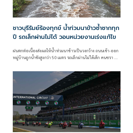
ชาวบุรีรัมย์ร้องทุกข์ น้ำท่วมนาข้าวซ้ำซากทุก
ปี รถเล็กผ่านไม่ได้ วอนหน่วยงานเร่งแก้ไข
ฝนตกต่อเนื่องส่งผลให้น้ำท่วมนาข้าวเป็นวงกว้าง ถนนเข้า-ออก
หมู่บ้านถูกน้ำขังสูงกว่า 50 เมตร รถเล็กผ่านไม่ได้เด็ก คนชรา ผู้
พิการเดือดร้อน ชาวบ้านเผยเป็นปัญหาซ้ำซากมาหลายปีวอน
หน่วยงานที่เกี่ยวข้องแก้ไข ขณะ อบต.เคยเสนอของบมาวาง
บล็อกคอนเวิร์สแก้ปัญหาระยะยาว แต่ถูกโยกไปที่อื่น เตรียม
หางบทำถนนให้สูงขึ้นบรรเทาความเดือดร้อน