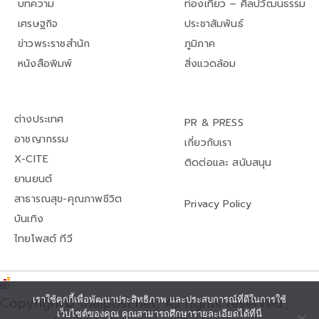
บทความ
ท่องเที่ยว – ศิลปวัฒนธรรม
เศรษฐกิจ
ประชาสัมพันธ์
ข่าวพระราชสำนัก
ภูมิภาค
หนังสือพิมพ์
สิ่งแวดล้อม
ต่างประเทศ
PR & PRESS
อาชญากรรม
เกี่ยวกับเรา
X-CITE
ติดต่อและ สนับสนุน
ยานยนต์
สาธารณสุข-คุณภาพชีวิต
Privacy Policy
บันเทิง
ไทยโพสต์ ทีวี
เราใช้คุกกี้เพื่อพัฒนาประสิทธิภาพ และประสบการณ์ที่ดีในการใช้
Copyright© thaipost.net, All rights reserved.,
เว็บไซต์ของคุณ คุณสามารถศึกษารายละเอียดได้ที่นี่