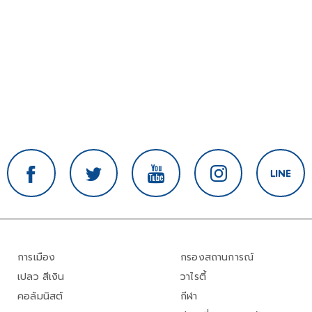
การเมือง
กรองสถานการณ์
เปลว สีเงิน
วาไรตี้
คอลัมนิสต์
กีฬา