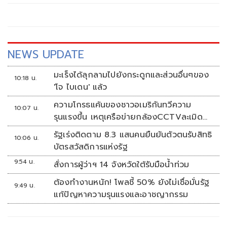
NEWS UPDATE
มะเร็งได้ลุกลามไปยังกระดูกและส่วนอื่นๆของ
10:18 น.
'โจ ไบเดน' แล้ว
ความโกรธแค้นของชาวอเมริกันทวีความ
10:07 น.
รุนแรงขึ้น เหตุเครือข่ายกล้องCCTVละเมิด
ความเป็นส่วนตัว
รัฐเร่งติดตาม 8.3 แสนคนยืนยันตัวตนรับสิทธิ
10:06 น.
บัตรสวัสดิการแห่งรัฐ
9:54 น.
สั่งการผู้ว่าฯ 14 จังหวัดใต้รับมือน้ำท่วม
ต้องทำงานหนัก! โพลชี้ 50% ยังไม่เชื่อมั่นรัฐ
9:49 น.
แก้ปัญหาความรุนแรงและอาชญากรรม