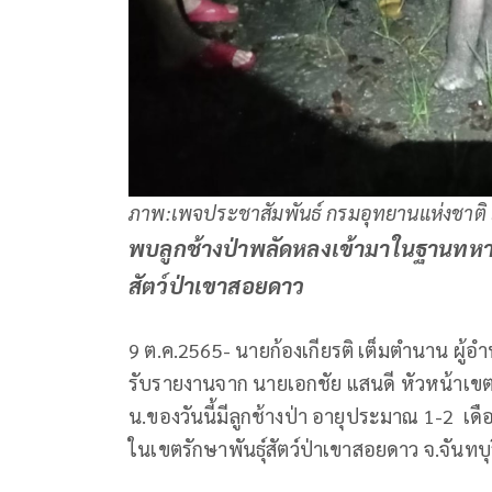
ภาพ:เพจประชาสัมพันธ์ กรมอุทยานแห่งชาติ สั
พบลูกช้างป่าพลัดหลงเข้ามาในฐานทหาร
สัตว์ป่าเขาสอยดาว
9 ต.ค.2565- นายก้องเกียรติ เต็มตำนาน ผู้อำนว
รับรายงานจาก นายเอกชัย แสนดี หัวหน้าเขตรัก
น.ของวันนี้มีลูกช้างป่า อายุประมาณ​ 1-2​ 
ในเขตรักษา​พันธุ์​สัตว์ป่า​เขา​สอยดาว​ จ.จันทบุ