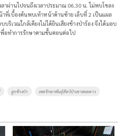
่อเวลาผ่านไปจนถึงเวลา​ประมาณ 06.30 น.​ ไม่พบโขลง
่เบื้องต้นพบเท้าหน้าด้านซ้าย​ เล็บที่​ 2​ เป็นแผล
ริเวณ​ใกล้เคียงไม่ได้ยินเสียงช้างป่าร้อง จึงได้มอบ
รเพื่อทำการรักษาตามขั้นตอนต่อไป
ี
ลูกช้างป่า
เขตรักษา​พันธุ์​สัตว์ป่า​เขา​สอยดาว