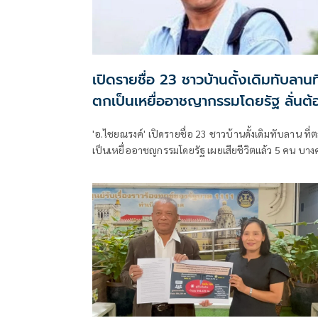
เปิดรายชื่อ 23 ชาวบ้านดั้งเดิมทับลานที
ตกเป็นเหยื่ออาชญากรรมโดยรัฐ ลั่นต้
มีคนรับผิดชอบ
'อ.ไชยณรงค์' เปิดรายชื่อ 23 ชาวบ้านดั้งเดิมทับลาน ที่ตก
เป็นเหยื่ออาชญกรรมโดยรัฐ เผยเสียชีวิตแล้ว 5 คน บา
ตรอมใจตายหลังถูกดำเนินคดี ลั่นจะต้องมีผู้รับผิดชอบ
พวกเซฟทับลานต้องรับผิดชอบด้วย