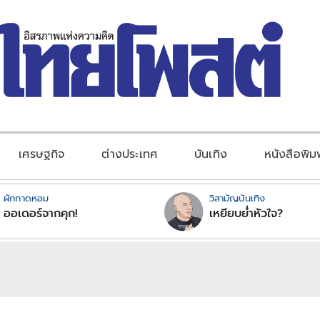
เศรษฐกิจ
ต่างประเทศ
บันเทิง
หนังสือพิม
ผักกาดหอม
วิสามัญบันเทิง
ออเดอร์จากคุก!
เหยียบย่ำหัวใจ?