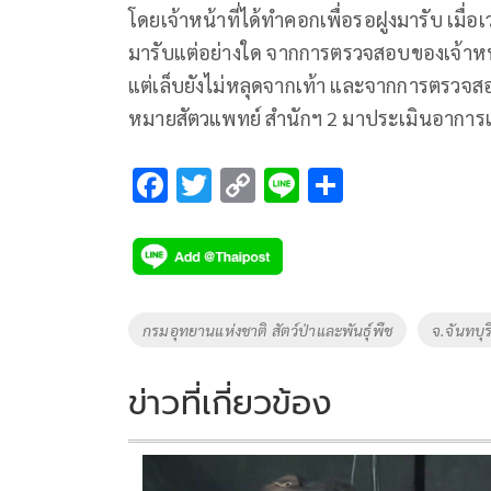
โดยเจ้าหน้าที่ได้ทำคอกเพื่อรอฝูงมารับ​ เมื
มารับแต่อย่างใด​ จากการตรวจสอบของเจ้าหน้าที
แต่เล็บยังไม่หลุดจากเท้า และจากการตรวจสอบบ
หมายสัตวแพทย์​ สำนัก​ฯ​ 2​ มาประเมินอากา
F
T
C
Li
S
ac
wi
o
n
h
e
tt
p
e
ar
b
er
y
e
o
Li
Tags
กรมอุทยานแห่งชาติ สัตว์ป่าและพันธุ์พืช
จ.จันทบุร
o
n
k
k
ข่าวที่เกี่ยวข้อง