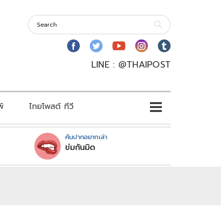
LINE : @THAIPOST
พ์
ไทยโพสต์ ทีวี
คันปากอยากเล่า
ข่มกันมิด