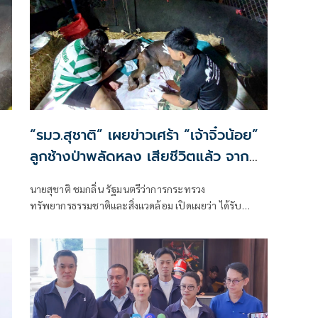
“รมว.สุชาติ” เผยข่าวเศร้า “เจ้าจิ๋วน้อย”
ลูกช้างป่าพลัดหลง เสียชีวิตแล้ว จาก
ภาวะไตวายเฉียบพลัน ยกย่องทีม
นายสุชาติ ชมกลิ่น รัฐมนตรีว่าการกระทรวง
สัตวแพทย์ทุ่มเทสุดกำลัง ย้ำเดินหน้าหา
ทรัพยากรธรรมชาติและสิ่งแวดล้อม เปิดเผยว่า ได้รับ
สาเหตุอย่างละเอียด
รายงานจากนายอรรถพล เจริญชันษา อธิบดีกรมอุทยาน
แห่งชาติ สัตว์ป่า และพันธุ์พืช ถึงกรณีการดูแลรักษา “เจ้า
จิ๋วน้อย” ลูกช้างป่าพลัดหลงในพื้นที่อุทยานแห่งชาติ
ไทรโยค