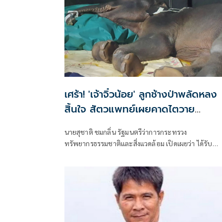
เศร้า! 'เจ้าจิ๋วน้อย' ลูกช้างป่าพลัดหลง
สิ้นใจ สัตวแพทย์เผยคาดไตวาย
เฉียบพลัน
นายสุชาติ ชมกลิ่น รัฐมนตรีว่าการกระทรวง
ทรัพยากรธรรมชาติและสิ่งแวดล้อม เปิดเผยว่า ได้รับ
รายงานจากกรมอุทยานแห่งชาติ สัตว์ป่า แล