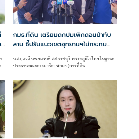
่
กมธ.ที่ดิน เตรียมถกปมเพิกถอนป่าทับ
อง
ลาน ชี้ปรับแนวเขตอุทยานฯไม่กระทบ
มรดกโลก
น.ส.กุลวลี นพอมรบดี สส.ราชบุรี พรรคภูมิใจไทย ในฐานะ
งคน
ประธานคณะกรรมาธิการ(กมธ.)การที่ดิน
ทรัพยากรธรรมชาติและสิ่งแวดล้อม สภาผู้แทนราษฎร
กล่าวถึงแนวทางการทำงานของกมธ.ฯ ต่อกรณีการเพิกถอน
พื้นที่ป่าทับลาน ที่อยู่ในกระแสความสนใจของสังคมว่า
ขณะนี้มีความคิดเห็นหลากหลายของสังคมในประเด็นดัง
กล่าว โดยเฉพาะมีหลายประเด็นที่กำลังเป็นดราม่า ในฐานะ
ประธานกมธ.