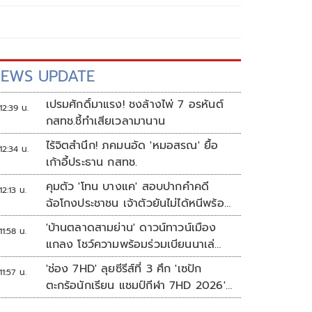
EWS UPDATE
เปรมศักดิ์มาแรง! ชงล้างไพ่ 7 อรหันต์
12:39 น.
กสทช.ชี้ทำเสียเวลามานาน
ไร้จิตสำนึก! ภคมนอัด 'หมอสรณ' ยื้อ
12:34 น.
เก้าอี้ประธาน กสทช.
คุมตัว 'โทน บางแค' สอบปากคำคดี
12:13 น.
ฉ้อโกงประชาชน เจ้าตัวยันไม่ได้หนีพร้อม
สู้คดี
'บ้านตลาดสามย่าน' ดาวน์ทาวน์เมือง
11:58 น.
แกลง โชว์ความพร้อมร่วมเบียนนาเล่
ระยอง
'ช่อง 7HD' ลุยซีรีส์ที่ 3 ศึก 'เซปัก
11:57 น.
ตะกร้อนักเรียน แชมป์กีฬา 7HD 2026'
เปิดรับทีมหญิงครั้งแรก