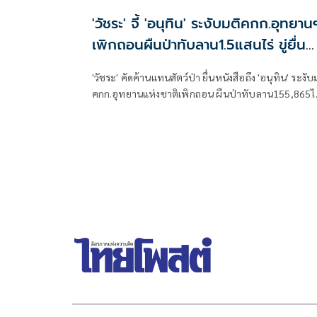
'วัชระ' จี้ 'อนุทิน' ระงับมติคกก.อุทยาน
เพิกถอนผืนป่าทับลาน1.5แสนไร่ ขู่ยื่น
ป.ป.ช.
'วัชระ' คัดค้านแทนสัตว์ป่า ยื่นหนังสือถึง 'อนุทิน' ระงับ
คกก.อุทยานแห่งชาติเพิกถอน ผืนป่าทับลาน155,865ไร
ชี้ขัดแย้งวัตถุประสงค์ในการรักษาทรัพยากรธรรมชาติ เล
ยื่นปปช.สอบทั้งครม.